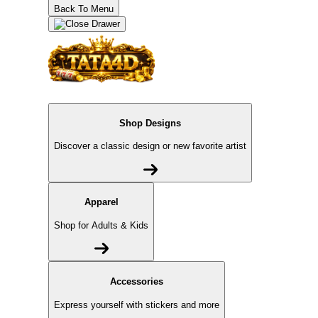
Back To Menu
Shop Designs
Discover a classic design or new favorite artist
Apparel
Shop for Adults & Kids
Accessories
Express yourself with stickers and more