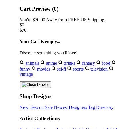
Cart Preview (0)
You're
$70.00
Away from
FREE US Shipping!
$0
$70
Your Cart is empty...
Discover something you'll love!
animals
anime
drinks
fantasy
food
funny
movies
sci-fi
sports
television
vintage
Shop Designs
New Tees on Sale
Newest Designers
Tag Directory
Artist Collections