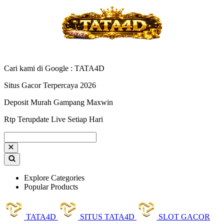
Cari kami di Google : TATA4D
Situs Gacor Terpercaya 2026
Deposit Murah Gampang Maxwin
Rtp Terupdate Live Setiap Hari
Explore Categories
Popular Products
TATA4D
SITUS TATA4D
SLOT GACOR