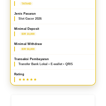
TATA4D
Jenis Pasaran
Slot Gacor 2026
Minimal Deposit
IDR 10,000
Minimal Withdraw
IDR 50,000
Transaksi Pembayaran
Transfer Bank Lokal • E-wallet • QRIS
Rating