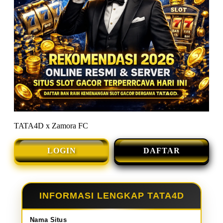
TATA4D x Zamora FC
LOGIN
DAFTAR
INFORMASI LENGKAP TATA4D
Nama Situs