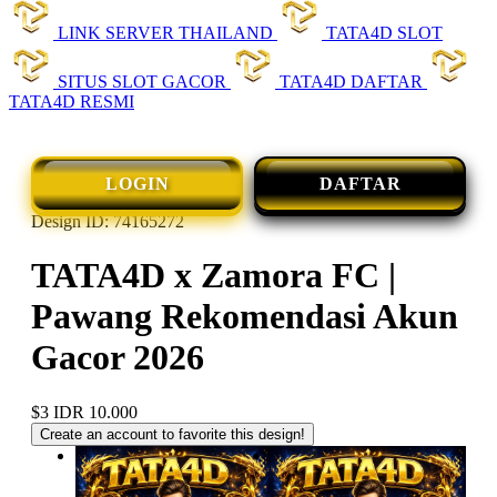
LINK SERVER THAILAND
TATA4D SLOT
SITUS SLOT GACOR
TATA4D DAFTAR
TATA4D RESMI
LOGIN
DAFTAR
Design ID: 74165272
TATA4D x Zamora FC |
Pawang Rekomendasi Akun
Gacor 2026
$3
IDR 10.000
Create an account to favorite this design!