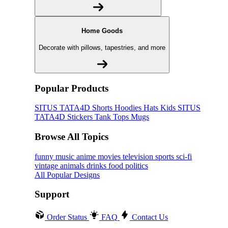
Home Goods
Decorate with pillows, tapestries, and more
Popular Products
SITUS TATA4D
Shorts
Hoodies
Hats
Kids SITUS
TATA4D
Stickers
Tank Tops
Mugs
Browse All Topics
funny
music
anime
movies
television
sports
sci-fi
vintage
animals
drinks
food
politics
All Popular Designs
Support
Order Status
FAQ
Contact Us