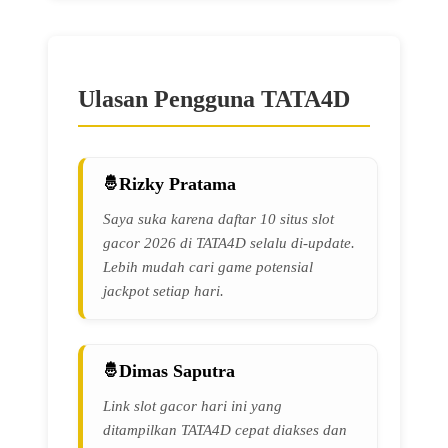
Ulasan Pengguna TATA4D
Rizky Pratama
Saya suka karena daftar 10 situs slot
gacor 2026 di TATA4D selalu di-update.
Lebih mudah cari game potensial
jackpot setiap hari.
Dimas Saputra
Link slot gacor hari ini yang
ditampilkan TATA4D cepat diakses dan