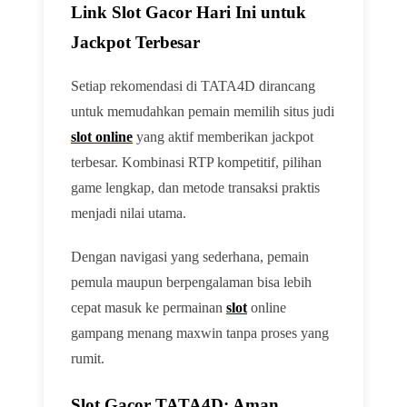
Link Slot Gacor Hari Ini untuk
Jackpot Terbesar
Setiap rekomendasi di TATA4D dirancang
untuk memudahkan pemain memilih situs judi
slot online
yang aktif memberikan jackpot
terbesar. Kombinasi RTP kompetitif, pilihan
game lengkap, dan metode transaksi praktis
menjadi nilai utama.
Dengan navigasi yang sederhana, pemain
pemula maupun berpengalaman bisa lebih
cepat masuk ke permainan
slot
online
gampang menang maxwin tanpa proses yang
rumit.
Slot Gacor TATA4D: Aman,