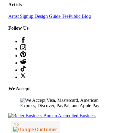
Artists
Artist Signup
Design Guide
TeePublic Blog
Follow Us
We Accept