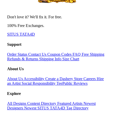
Don't love it? We'll fix it. For free.
100% Free Exchanges.
SITUS TATA4D
Support
Order Status
Contact Us
Coupon Codes
FAQ
Free Shipping
Refunds & Returns
Shipping Info
Size Chart
About Us
About Us
Accessibility
Create a Dashery Store
Careers
Hire
an Artist
Social Responsibility
TeePublic Reviews
Explore
All Designs
Content Directory
Featured Artists
Newest
Designers
Newest SITUS TATA4D
Tag Directory