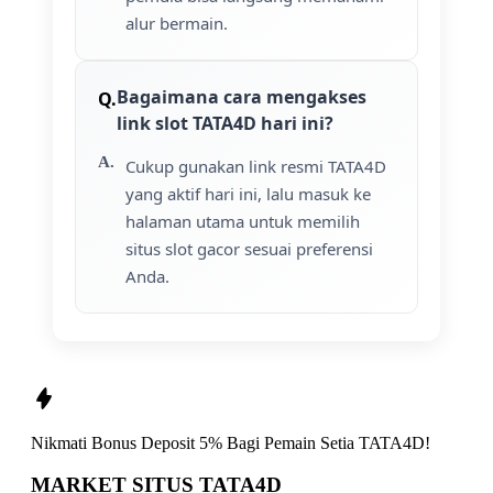
alur bermain.
Bagaimana cara mengakses
link slot TATA4D hari ini?
Cukup gunakan link resmi TATA4D
yang aktif hari ini, lalu masuk ke
halaman utama untuk memilih
situs slot gacor sesuai preferensi
Anda.
Nikmati
Bonus Deposit 5%
Bagi Pemain Setia
TATA4D!
MARKET SITUS TATA4D