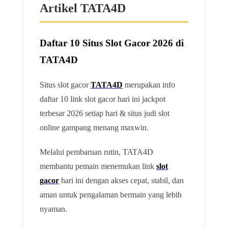
Artikel TATA4D
Daftar 10 Situs Slot Gacor 2026 di
TATA4D
Situs slot gacor
TATA4D
merupakan info
daftar 10 link slot gacor hari ini jackpot
terbesar 2026 setiap hari & situs judi slot
online gampang menang maxwin.
Melalui pembaruan rutin, TATA4D
membantu pemain menemukan link
slot
gacor
hari ini dengan akses cepat, stabil, dan
aman untuk pengalaman bermain yang lebih
nyaman.