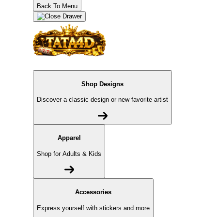
Back To Menu
Shop Designs
Discover a classic design or new favorite artist
Apparel
Shop for Adults & Kids
Accessories
Express yourself with stickers and more