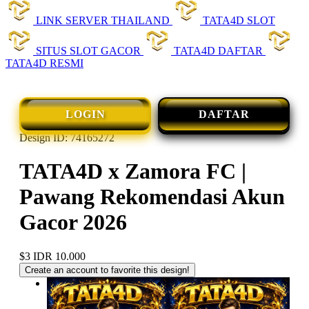
LINK SERVER THAILAND
TATA4D SLOT
SITUS SLOT GACOR
TATA4D DAFTAR
TATA4D RESMI
LOGIN
DAFTAR
Design ID: 74165272
TATA4D x Zamora FC |
Pawang Rekomendasi Akun
Gacor 2026
$3
IDR 10.000
Create an account to favorite this design!