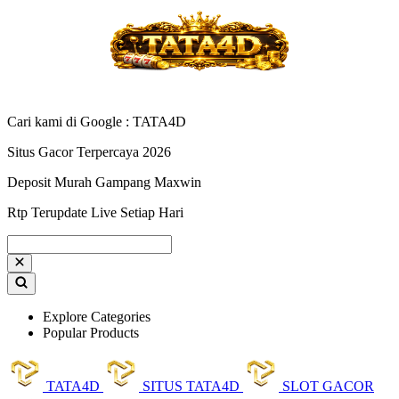
Cari kami di Google : TATA4D
Situs Gacor Terpercaya 2026
Deposit Murah Gampang Maxwin
Rtp Terupdate Live Setiap Hari
Explore Categories
Popular Products
TATA4D
SITUS TATA4D
SLOT GACOR