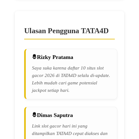
Ulasan Pengguna TATA4D
Rizky Pratama
Saya suka karena daftar 10 situs slot
gacor 2026 di TATA4D selalu di-update.
Lebih mudah cari game potensial
jackpot setiap hari.
Dimas Saputra
Link slot gacor hari ini yang
ditampilkan TATA4D cepat diakses dan