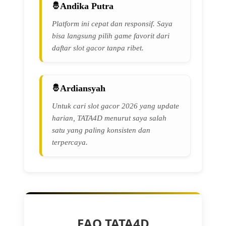
Andika Putra
Platform ini cepat dan responsif. Saya
bisa langsung pilih game favorit dari
daftar slot gacor tanpa ribet.
Ardiansyah
Untuk cari slot gacor 2026 yang update
harian, TATA4D menurut saya salah
satu yang paling konsisten dan
terpercaya.
FAQ TATA4D