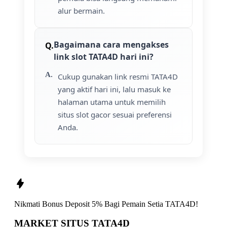
alur bermain.
Bagaimana cara mengakses
link slot TATA4D hari ini?
Cukup gunakan link resmi TATA4D
yang aktif hari ini, lalu masuk ke
halaman utama untuk memilih
situs slot gacor sesuai preferensi
Anda.
Nikmati
Bonus Deposit 5%
Bagi Pemain Setia
TATA4D!
MARKET SITUS TATA4D