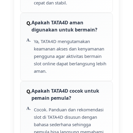
cepat dan stabil.
Apakah TATA4D aman
digunakan untuk bermain?
Ya, TATA4D mengutamakan
keamanan akses dan kenyamanan
pengguna agar aktivitas bermain
slot online dapat berlangsung lebih
aman.
Apakah TATA4D cocok untuk
pemain pemula?
Cocok. Panduan dan rekomendasi
slot di TATA4D disusun dengan
bahasa sederhana sehingga
pemula bisa langsung memahami