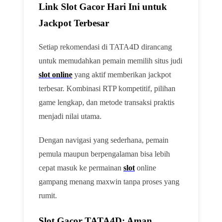
Link Slot Gacor Hari Ini untuk
Jackpot Terbesar
Setiap rekomendasi di TATA4D dirancang
untuk memudahkan pemain memilih situs judi
slot online
yang aktif memberikan jackpot
terbesar. Kombinasi RTP kompetitif, pilihan
game lengkap, dan metode transaksi praktis
menjadi nilai utama.
Dengan navigasi yang sederhana, pemain
pemula maupun berpengalaman bisa lebih
cepat masuk ke permainan
slot
online
gampang menang maxwin tanpa proses yang
rumit.
Slot Gacor TATA4D: Aman,