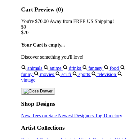
Cart Preview (0)
You're
$70.00
Away from
FREE US Shipping!
$0
$70
Your Cart is empty...
Discover something you'll love!
animals
anime
drinks
fantasy
food
funny
movies
sci-fi
sports
television
vintage
Shop Designs
New Tees on Sale
Newest Designers
Tag Directory
Artist Collections