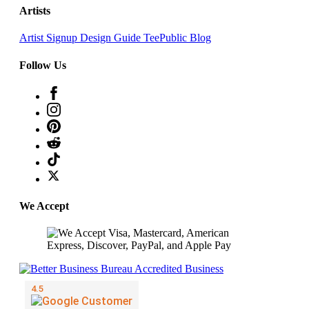
Artists
Artist Signup
Design Guide
TeePublic Blog
Follow Us
We Accept