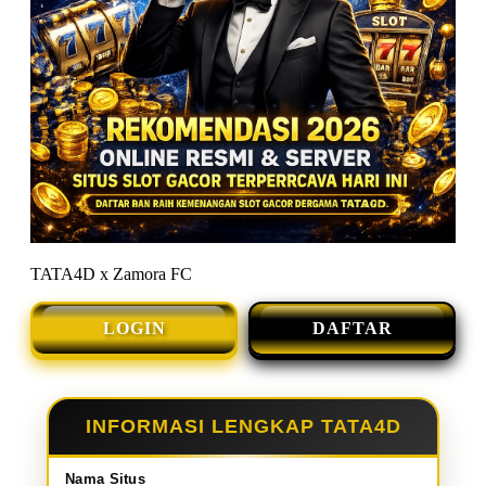
TATA4D x Zamora FC
LOGIN
DAFTAR
INFORMASI LENGKAP TATA4D
Nama Situs