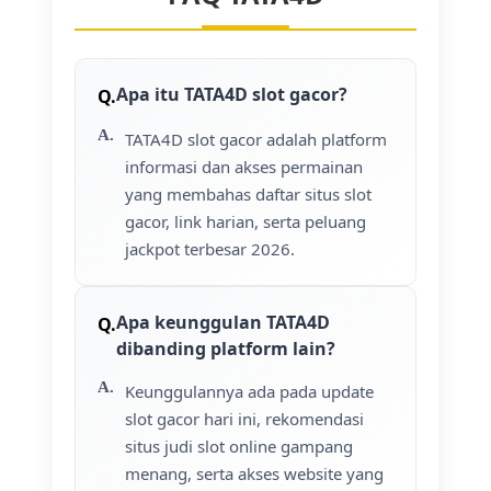
Apa itu TATA4D slot gacor?
TATA4D slot gacor adalah platform
informasi dan akses permainan
yang membahas daftar situs slot
gacor, link harian, serta peluang
jackpot terbesar 2026.
Apa keunggulan TATA4D
dibanding platform lain?
Keunggulannya ada pada update
slot gacor hari ini, rekomendasi
situs judi slot online gampang
menang, serta akses website yang