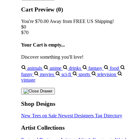
Cart Preview (0)
You're
$70.00
Away from
FREE US Shipping!
$0
$70
Your Cart is empty...
Discover something you'll love!
animals
anime
drinks
fantasy
food
funny
movies
sci-fi
sports
television
vintage
Shop Designs
New Tees on Sale
Newest Designers
Tag Directory
Artist Collections