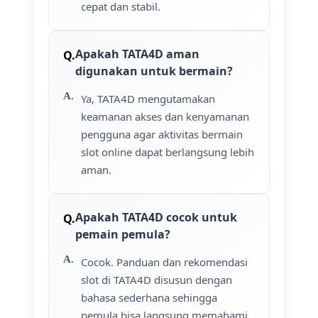
cepat dan stabil.
Apakah TATA4D aman
digunakan untuk bermain?
Ya, TATA4D mengutamakan
keamanan akses dan kenyamanan
pengguna agar aktivitas bermain
slot online dapat berlangsung lebih
aman.
Apakah TATA4D cocok untuk
pemain pemula?
Cocok. Panduan dan rekomendasi
slot di TATA4D disusun dengan
bahasa sederhana sehingga
pemula bisa langsung memahami