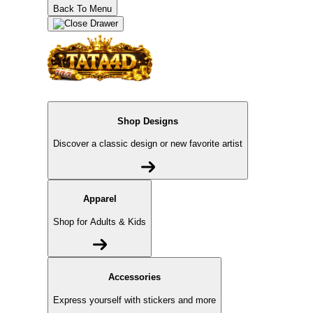
Back To Menu
Shop Designs
Discover a classic design or new favorite artist
Apparel
Shop for Adults & Kids
Accessories
Express yourself with stickers and more