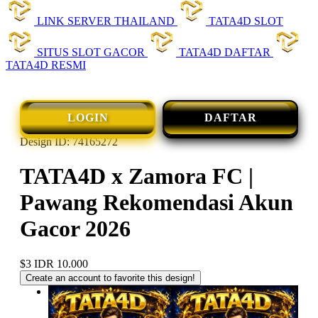
LINK SERVER THAILAND
TATA4D SLOT
SITUS SLOT GACOR
TATA4D DAFTAR
TATA4D RESMI
LOGIN
DAFTAR
Design ID: 74165272
TATA4D x Zamora FC |
Pawang Rekomendasi Akun
Gacor 2026
$3
IDR 10.000
Create an account to favorite this design!