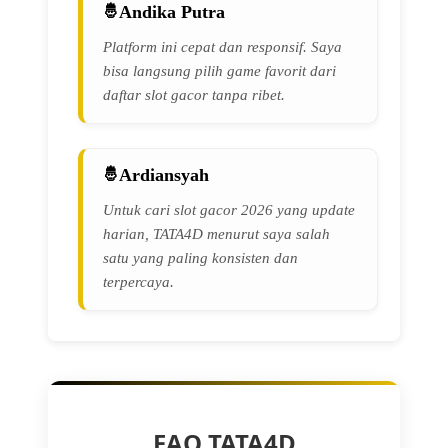
Andika Putra
Platform ini cepat dan responsif. Saya
bisa langsung pilih game favorit dari
daftar slot gacor tanpa ribet.
Ardiansyah
Untuk cari slot gacor 2026 yang update
harian, TATA4D menurut saya salah
satu yang paling konsisten dan
terpercaya.
FAQ TATA4D