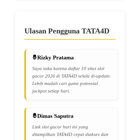
Ulasan Pengguna TATA4D
Rizky Pratama
Saya suka karena daftar 10 situs slot
gacor 2026 di TATA4D selalu di-update.
Lebih mudah cari game potensial
jackpot setiap hari.
Dimas Saputra
Link slot gacor hari ini yang
ditampilkan TATA4D cepat diakses dan