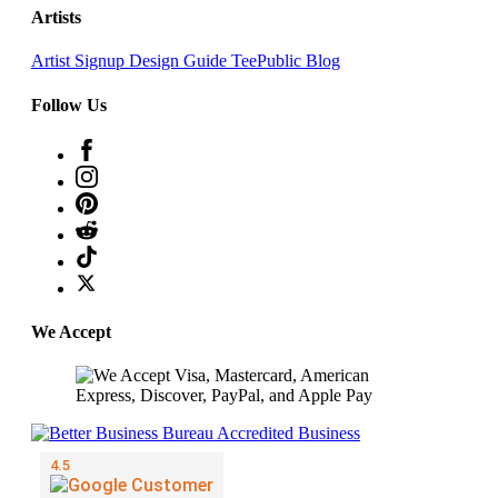
Artists
Artist Signup
Design Guide
TeePublic Blog
Follow Us
We Accept