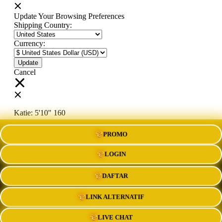
Update Your Browsing Preferences
Shipping Country:
Currency:
Cancel
Katie:
5'10"
160
PROMO
Select your person:
Male
Female
LOGIN
Height
Short
Med
Tall
DAFTAR
Weight
Slim
Avg
Heavy
LINK ALTERNATIF
View Size Chart
LIVE CHAT