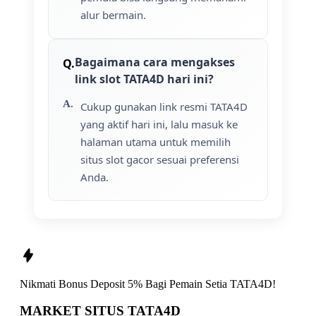
alur bermain.
Bagaimana cara mengakses
link slot TATA4D hari ini?
Cukup gunakan link resmi TATA4D
yang aktif hari ini, lalu masuk ke
halaman utama untuk memilih
situs slot gacor sesuai preferensi
Anda.
Nikmati
Bonus Deposit 5%
Bagi Pemain Setia
TATA4D!
MARKET SITUS TATA4D