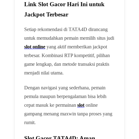
Link Slot Gacor Hari Ini untuk
Jackpot Terbesar
Setiap rekomendasi di TATA4D dirancang
untuk memudahkan pemain memilih situs judi
slot online
yang aktif memberikan jackpot
terbesar. Kombinasi RTP kompetitif, pilihan
game lengkap, dan metode transaksi praktis
menjadi nilai utama.
Dengan navigasi yang sederhana, pemain
pemula maupun berpengalaman bisa lebih
cepat masuk ke permainan
slot
online
gampang menang maxwin tanpa proses yang
rumit.
Slot Gacor TATA4D: Aman,