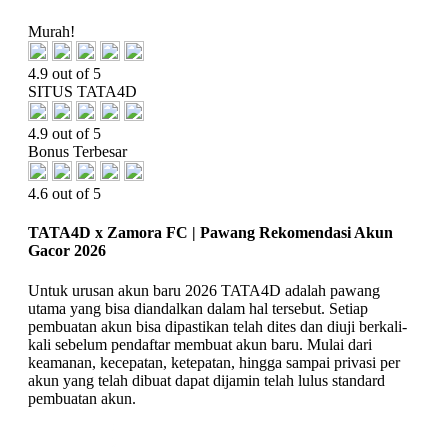
Murah!
4.9 out of 5
SITUS TATA4D
4.9 out of 5
Bonus Terbesar
4.6 out of 5
TATA4D x Zamora FC | Pawang Rekomendasi Akun
Gacor 2026
Untuk urusan akun baru 2026 TATA4D adalah pawang
utama yang bisa diandalkan dalam hal tersebut. Setiap
pembuatan akun bisa dipastikan telah dites dan diuji berkali-
kali sebelum pendaftar membuat akun baru. Mulai dari
keamanan, kecepatan, ketepatan, hingga sampai privasi per
akun yang telah dibuat dapat dijamin telah lulus standard
pembuatan akun.