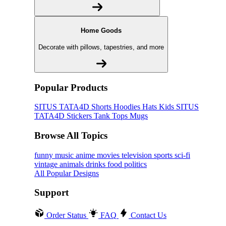
Home Goods
Decorate with pillows, tapestries, and more
Popular Products
SITUS TATA4D
Shorts
Hoodies
Hats
Kids SITUS
TATA4D
Stickers
Tank Tops
Mugs
Browse All Topics
funny
music
anime
movies
television
sports
sci-fi
vintage
animals
drinks
food
politics
All Popular Designs
Support
Order Status
FAQ
Contact Us