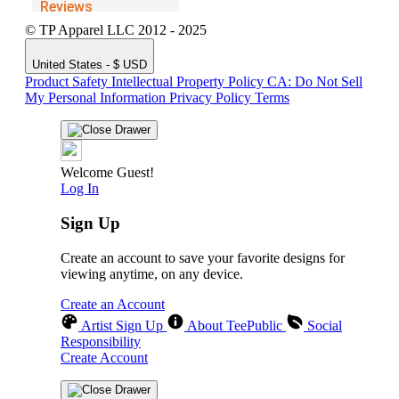
© TP Apparel LLC 2012 - 2025
United States - $ USD
Product Safety
Intellectual Property Policy
CA: Do Not Sell
My Personal Information
Privacy Policy
Terms
Welcome Guest!
Log In
Sign Up
Create an account to save your favorite designs for
viewing anytime, on any device.
Create an Account
Artist Sign Up
About TeePublic
Social
Responsibility
Create Account