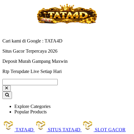
Cari kami di Google : TATA4D
Situs Gacor Terpercaya 2026
Deposit Murah Gampang Maxwin
Rtp Terupdate Live Setiap Hari
Explore Categories
Popular Products
TATA4D
SITUS TATA4D
SLOT GACOR