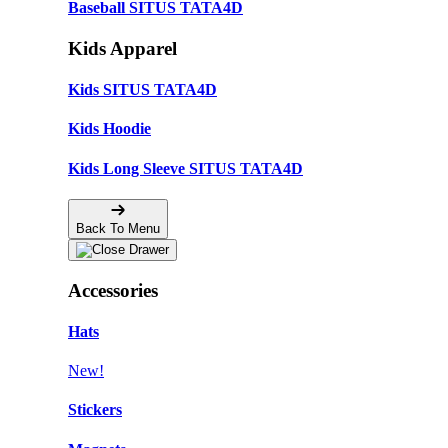
Baseball SITUS TATA4D
Kids Apparel
Kids SITUS TATA4D
Kids Hoodie
Kids Long Sleeve SITUS TATA4D
Back To Menu
Accessories
Hats
New!
Stickers