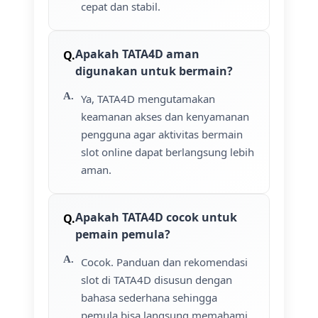
cepat dan stabil.
Apakah TATA4D aman
digunakan untuk bermain?
Ya, TATA4D mengutamakan
keamanan akses dan kenyamanan
pengguna agar aktivitas bermain
slot online dapat berlangsung lebih
aman.
Apakah TATA4D cocok untuk
pemain pemula?
Cocok. Panduan dan rekomendasi
slot di TATA4D disusun dengan
bahasa sederhana sehingga
pemula bisa langsung memahami