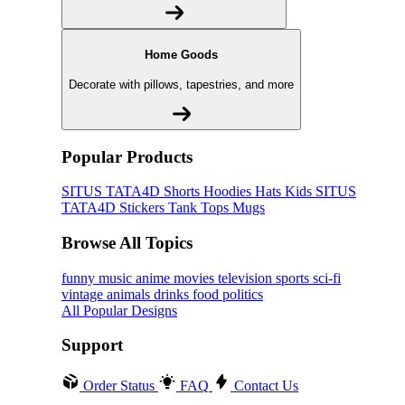
Home Goods
Decorate with pillows, tapestries, and more
Popular Products
SITUS TATA4D
Shorts
Hoodies
Hats
Kids SITUS
TATA4D
Stickers
Tank Tops
Mugs
Browse All Topics
funny
music
anime
movies
television
sports
sci-fi
vintage
animals
drinks
food
politics
All Popular Designs
Support
Order Status
FAQ
Contact Us