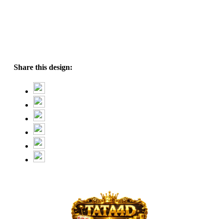
Share this design: