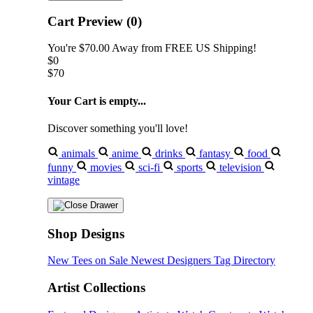
Cart Preview (0)
You're
$70.00
Away from
FREE US Shipping!
$0
$70
Your Cart is empty...
Discover something you'll love!
animals
anime
drinks
fantasy
food
funny
movies
sci-fi
sports
television
vintage
Shop Designs
New Tees on Sale
Newest Designers
Tag Directory
Artist Collections