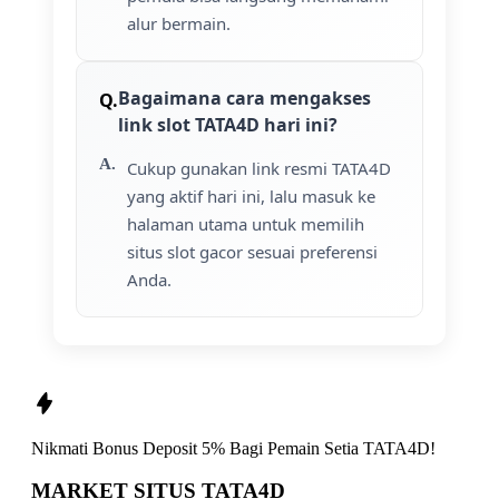
alur bermain.
Bagaimana cara mengakses
link slot TATA4D hari ini?
Cukup gunakan link resmi TATA4D
yang aktif hari ini, lalu masuk ke
halaman utama untuk memilih
situs slot gacor sesuai preferensi
Anda.
Nikmati
Bonus Deposit 5%
Bagi Pemain Setia
TATA4D!
MARKET SITUS TATA4D