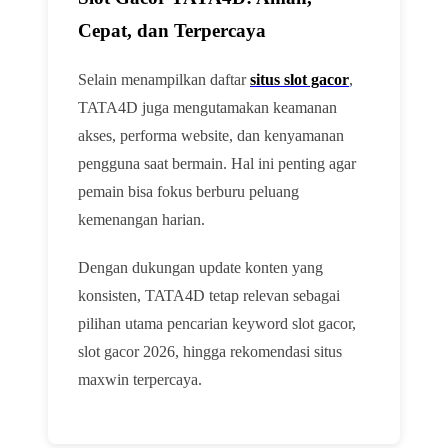
Cepat, dan Terpercaya
Selain menampilkan daftar
situs slot gacor
,
TATA4D juga mengutamakan keamanan
akses, performa website, dan kenyamanan
pengguna saat bermain. Hal ini penting agar
pemain bisa fokus berburu peluang
kemenangan harian.
Dengan dukungan update konten yang
konsisten, TATA4D tetap relevan sebagai
pilihan utama pencarian keyword slot gacor,
slot gacor 2026, hingga rekomendasi situs
maxwin terpercaya.