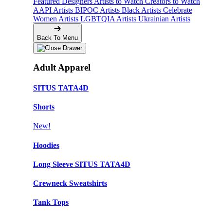
Featured Designers
Artists to Watch
Creators to Watch
AAPI Artists
BIPOC Artists
Black Artists
Celebrate
Women Artists
LGBTQIA Artists
Ukrainian Artists
Back To Menu
Adult Apparel
SITUS TATA4D
Shorts
New!
Hoodies
Long Sleeve SITUS TATA4D
Crewneck Sweatshirts
Tank Tops