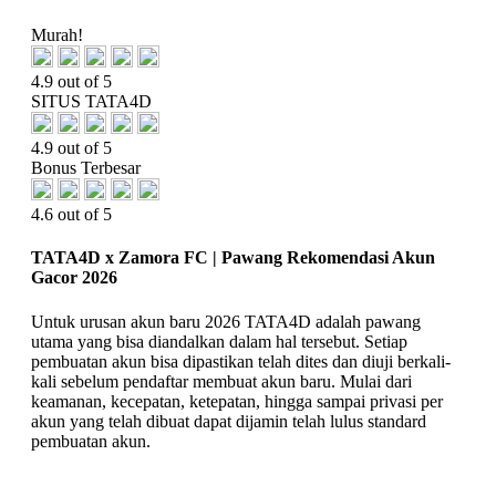
Murah!
4.9 out of 5
SITUS TATA4D
4.9 out of 5
Bonus Terbesar
4.6 out of 5
TATA4D x Zamora FC | Pawang Rekomendasi Akun
Gacor 2026
Untuk urusan akun baru 2026 TATA4D adalah pawang
utama yang bisa diandalkan dalam hal tersebut. Setiap
pembuatan akun bisa dipastikan telah dites dan diuji berkali-
kali sebelum pendaftar membuat akun baru. Mulai dari
keamanan, kecepatan, ketepatan, hingga sampai privasi per
akun yang telah dibuat dapat dijamin telah lulus standard
pembuatan akun.