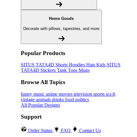
Home Goods
Decorate with pillows, tapestries, and more
Popular Products
SITUS TATA4D
Shorts
Hoodies
Hats
Kids SITUS
TATA4D
Stickers
Tank Tops
Mugs
Browse All Topics
funny
music
anime
movies
television
sports
sci-fi
vintage
animals
drinks
food
politics
All Popular Designs
Support
Order Status
FAQ
Contact Us