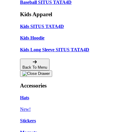
Baseball SITUS TATA4D
Kids Apparel
Kids SITUS TATA4D
Kids Hoodie
Kids Long Sleeve SITUS TATA4D
Back To Menu
Accessories
Hats
New!
Stickers