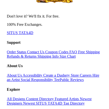
Don't love it? We'll fix it. For free.
100% Free Exchanges.
SITUS TATA4D
Support
Order Status
Contact Us
Coupon Codes
FAQ
Free Shipping
Refunds & Returns
Shipping Info
Size Chart
About Us
About Us
Accessibility
Create a Dashery Store
Careers
Hire
an Artist
Social Responsibility
TeePublic Reviews
Explore
All Designs
Content Directory
Featured Artists
Newest
Designers
Newest SITUS TATA4D
Tag Directory