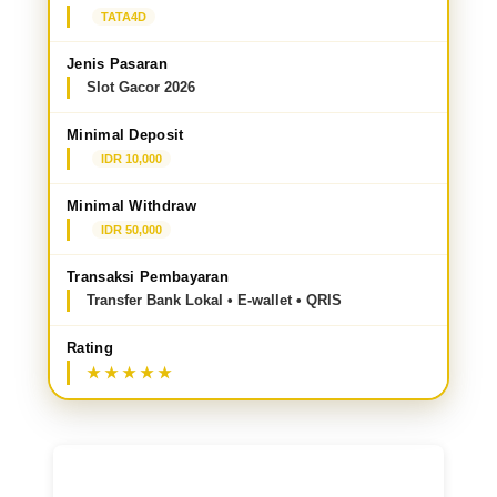
TATA4D
Jenis Pasaran
Slot Gacor 2026
Minimal Deposit
IDR 10,000
Minimal Withdraw
IDR 50,000
Transaksi Pembayaran
Transfer Bank Lokal • E-wallet • QRIS
Rating