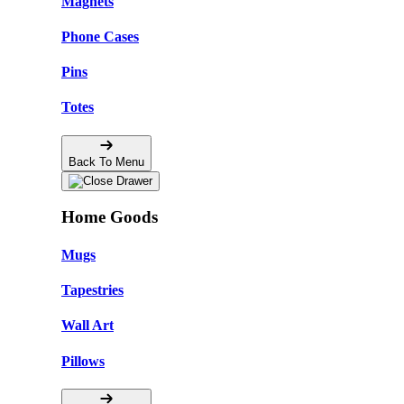
Magnets
Phone Cases
Pins
Totes
Back To Menu
Home Goods
Mugs
Tapestries
Wall Art
Pillows