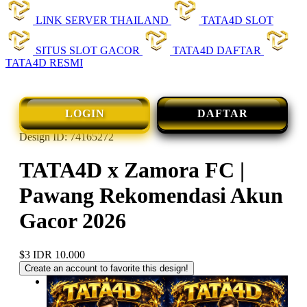
LINK SERVER THAILAND
TATA4D SLOT
SITUS SLOT GACOR
TATA4D DAFTAR
TATA4D RESMI
LOGIN
DAFTAR
Design ID: 74165272
TATA4D x Zamora FC |
Pawang Rekomendasi Akun
Gacor 2026
$3
IDR 10.000
Create an account to favorite this design!