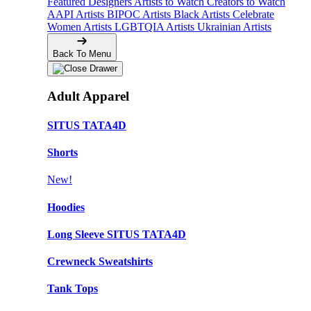
Featured Designers
Artists to Watch
Creators to Watch
AAPI Artists
BIPOC Artists
Black Artists
Celebrate
Women Artists
LGBTQIA Artists
Ukrainian Artists
Back To Menu
Adult Apparel
SITUS TATA4D
Shorts
New!
Hoodies
Long Sleeve SITUS TATA4D
Crewneck Sweatshirts
Tank Tops