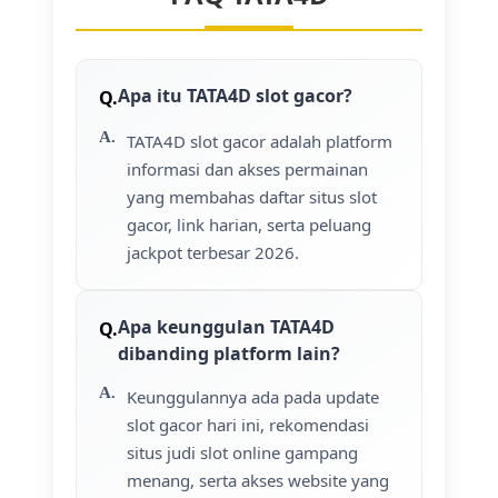
Apa itu TATA4D slot gacor?
TATA4D slot gacor adalah platform
informasi dan akses permainan
yang membahas daftar situs slot
gacor, link harian, serta peluang
jackpot terbesar 2026.
Apa keunggulan TATA4D
dibanding platform lain?
Keunggulannya ada pada update
slot gacor hari ini, rekomendasi
situs judi slot online gampang
menang, serta akses website yang