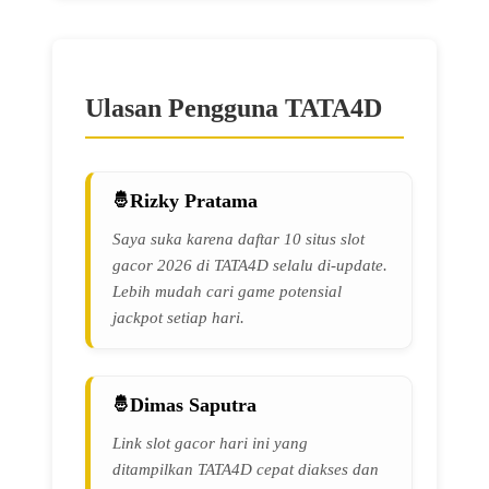
Ulasan Pengguna TATA4D
Rizky Pratama
Saya suka karena daftar 10 situs slot
gacor 2026 di TATA4D selalu di-update.
Lebih mudah cari game potensial
jackpot setiap hari.
Dimas Saputra
Link slot gacor hari ini yang
ditampilkan TATA4D cepat diakses dan