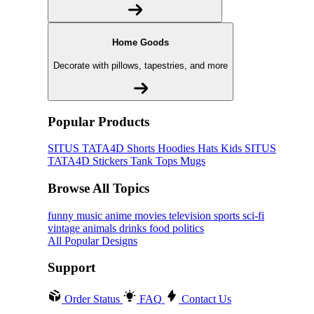
Home Goods
Decorate with pillows, tapestries, and more
Popular Products
SITUS TATA4D
Shorts
Hoodies
Hats
Kids SITUS
TATA4D
Stickers
Tank Tops
Mugs
Browse All Topics
funny
music
anime
movies
television
sports
sci-fi
vintage
animals
drinks
food
politics
All Popular Designs
Support
Order Status
FAQ
Contact Us