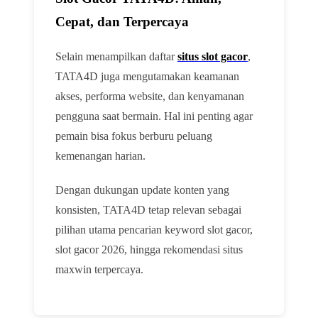
Cepat, dan Terpercaya
Selain menampilkan daftar
situs slot gacor
,
TATA4D juga mengutamakan keamanan
akses, performa website, dan kenyamanan
pengguna saat bermain. Hal ini penting agar
pemain bisa fokus berburu peluang
kemenangan harian.
Dengan dukungan update konten yang
konsisten, TATA4D tetap relevan sebagai
pilihan utama pencarian keyword slot gacor,
slot gacor 2026, hingga rekomendasi situs
maxwin terpercaya.