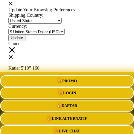
Update Your Browsing Preferences
Shipping Country:
Currency:
Cancel
Katie:
5'10"
160
PROMO
Select your person:
Male
Female
LOGIN
Height
Short
Med
Tall
DAFTAR
Weight
Slim
Avg
Heavy
LINK ALTERNATIF
View Size Chart
LIVE CHAT