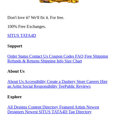
Don't love it? We'll fix it. For free.
100% Free Exchanges.
SITUS TATA4D
Support
Order Status
Contact Us
Coupon Codes
FAQ
Free Shipping
Refunds & Returns
Shipping Info
Size Chart
About Us
About Us
Accessibility
Create a Dashery Store
Careers
Hire
an Artist
Social Responsibility
TeePublic Reviews
Explore
All Designs
Content Directory
Featured Artists
Newest
Designers
Newest SITUS TATA4D
Tag Directory