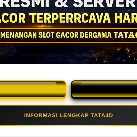
INFORMASI LENGKAP TATA4D