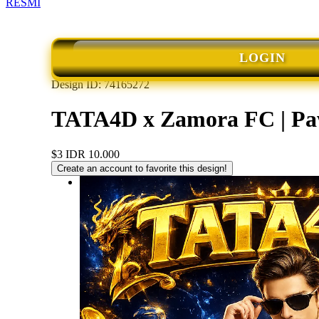
RESMI
LOGIN
Design ID: 74165272
TATA4D x Zamora FC | Pa
$3
IDR 10.000
Create an account to favorite this design!