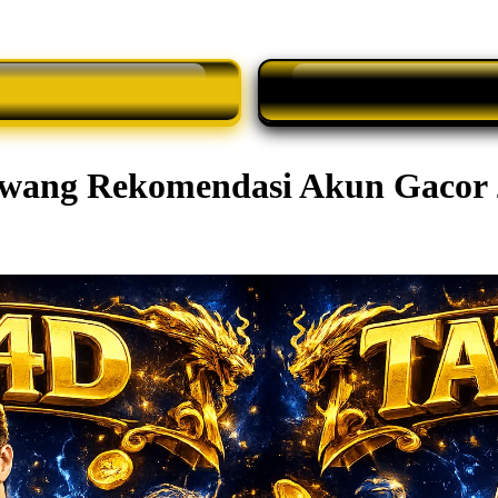
wang Rekomendasi Akun Gacor 