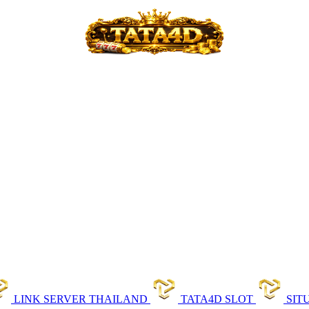
LINK SERVER THAILAND
TATA4D SLOT
SIT