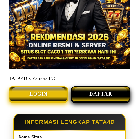
TATA4D x Zamora FC
LOGIN
DAFTAR
INFORMASI LENGKAP TATA4D
Nama Situs