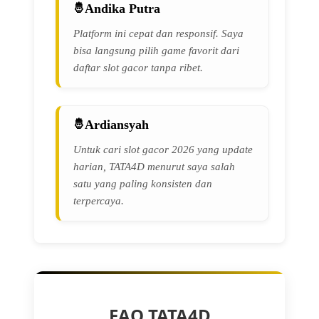
Andika Putra
Platform ini cepat dan responsif. Saya
bisa langsung pilih game favorit dari
daftar slot gacor tanpa ribet.
Ardiansyah
Untuk cari slot gacor 2026 yang update
harian, TATA4D menurut saya salah
satu yang paling konsisten dan
terpercaya.
FAQ TATA4D