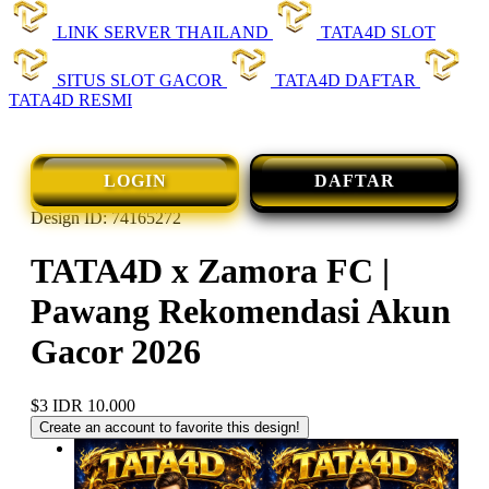
LINK SERVER THAILAND
TATA4D SLOT
SITUS SLOT GACOR
TATA4D DAFTAR
TATA4D RESMI
LOGIN
DAFTAR
Design ID: 74165272
TATA4D x Zamora FC |
Pawang Rekomendasi Akun
Gacor 2026
$3
IDR 10.000
Create an account to favorite this design!