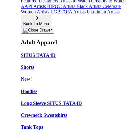
Featured Designers
Artists to Watch
Creators to Watch
AAPI Artists
BIPOC Artists
Black Artists
Celebrate
Women Artists
LGBTQIA Artists
Ukrainian Artists
Back To Menu
Adult Apparel
SITUS TATA4D
Shorts
New!
Hoodies
Long Sleeve SITUS TATA4D
Crewneck Sweatshirts
Tank Tops