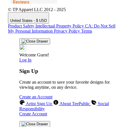
© TP Apparel LLC 2012 - 2025
United States - $ USD
Product Safety
Intellectual Property Policy
CA: Do Not Sell
My Personal Information
Privacy Policy
Terms
Welcome Guest!
Log In
Sign Up
Create an account to save your favorite designs for
viewing anytime, on any device.
Create an Account
Artist Sign Up
About TeePublic
Social
Responsibility
Create Account