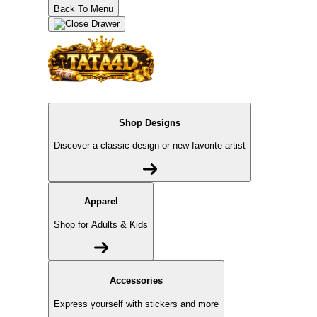
Back To Menu
Shop Designs
Discover a classic design or new favorite artist
Apparel
Shop for Adults & Kids
Accessories
Express yourself with stickers and more