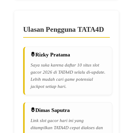
Ulasan Pengguna TATA4D
Rizky Pratama
Saya suka karena daftar 10 situs slot
gacor 2026 di TATA4D selalu di-update.
Lebih mudah cari game potensial
jackpot setiap hari.
Dimas Saputra
Link slot gacor hari ini yang
ditampilkan TATA4D cepat diakses dan