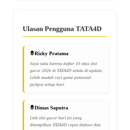
Ulasan Pengguna TATA4D
Rizky Pratama
Saya suka karena daftar 10 situs slot
gacor 2026 di TATA4D selalu di-update.
Lebih mudah cari game potensial
jackpot setiap hari.
Dimas Saputra
Link slot gacor hari ini yang
ditampilkan TATA4D cepat diakses dan