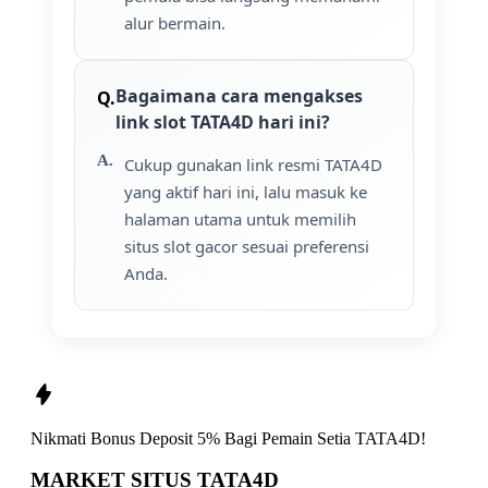
alur bermain.
Bagaimana cara mengakses
link slot TATA4D hari ini?
Cukup gunakan link resmi TATA4D
yang aktif hari ini, lalu masuk ke
halaman utama untuk memilih
situs slot gacor sesuai preferensi
Anda.
Nikmati
Bonus Deposit 5%
Bagi Pemain Setia
TATA4D!
MARKET SITUS TATA4D