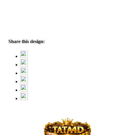
Share this design: