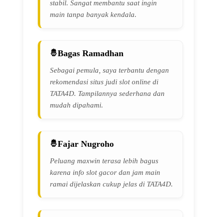
stabil. Sangat membantu saat ingin
main tanpa banyak kendala.
Bagas Ramadhan
Sebagai pemula, saya terbantu dengan
rekomendasi situs judi slot online di
TATA4D. Tampilannya sederhana dan
mudah dipahami.
Fajar Nugroho
Peluang maxwin terasa lebih bagus
karena info slot gacor dan jam main
ramai dijelaskan cukup jelas di TATA4D.