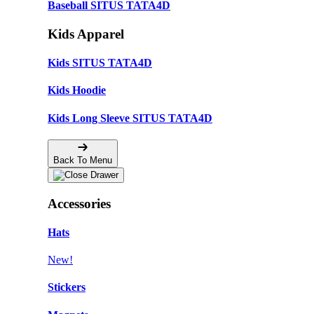
Baseball SITUS TATA4D
Kids Apparel
Kids SITUS TATA4D
Kids Hoodie
Kids Long Sleeve SITUS TATA4D
Back To Menu
Accessories
Hats
New!
Stickers