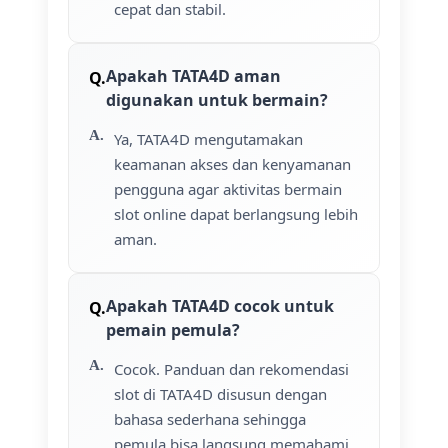
cepat dan stabil.
Apakah TATA4D aman
digunakan untuk bermain?
Ya, TATA4D mengutamakan
keamanan akses dan kenyamanan
pengguna agar aktivitas bermain
slot online dapat berlangsung lebih
aman.
Apakah TATA4D cocok untuk
pemain pemula?
Cocok. Panduan dan rekomendasi
slot di TATA4D disusun dengan
bahasa sederhana sehingga
pemula bisa langsung memahami