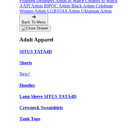
Featured Designers
Artists to Watch
Creators to Watch
AAPI Artists
BIPOC Artists
Black Artists
Celebrate
Women Artists
LGBTQIA Artists
Ukrainian Artists
Back To Menu
Adult Apparel
SITUS TATA4D
Shorts
New!
Hoodies
Long Sleeve SITUS TATA4D
Crewneck Sweatshirts
Tank Tops