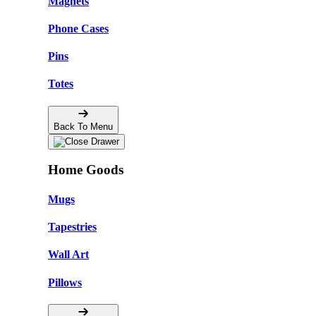
Magnets
Phone Cases
Pins
Totes
Back To Menu
Home Goods
Mugs
Tapestries
Wall Art
Pillows