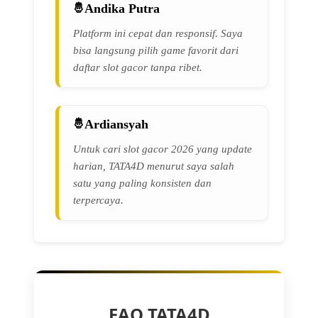
Andika Putra
Platform ini cepat dan responsif. Saya
bisa langsung pilih game favorit dari
daftar slot gacor tanpa ribet.
Ardiansyah
Untuk cari slot gacor 2026 yang update
harian, TATA4D menurut saya salah
satu yang paling konsisten dan
terpercaya.
FAQ TATA4D