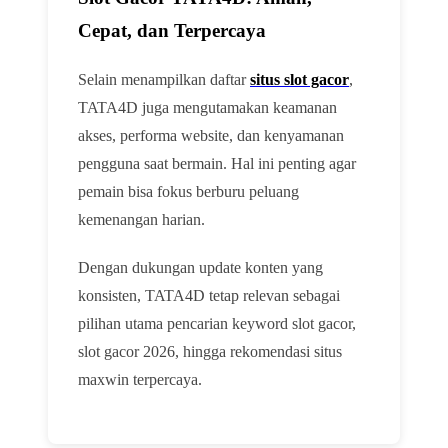
Cepat, dan Terpercaya
Selain menampilkan daftar
situs slot gacor
,
TATA4D juga mengutamakan keamanan
akses, performa website, dan kenyamanan
pengguna saat bermain. Hal ini penting agar
pemain bisa fokus berburu peluang
kemenangan harian.
Dengan dukungan update konten yang
konsisten, TATA4D tetap relevan sebagai
pilihan utama pencarian keyword slot gacor,
slot gacor 2026, hingga rekomendasi situs
maxwin terpercaya.