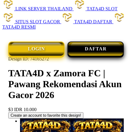
LINK SERVER THAILAND
TATA4D SLOT
SITUS SLOT GACOR
TATA4D DAFTAR
TATA4D RESMI
LOGIN
DAFTAR
Design ID: 74165272
TATA4D x Zamora FC |
Pawang Rekomendasi Akun
Gacor 2026
$3
IDR 10.000
Create an account to favorite this design!