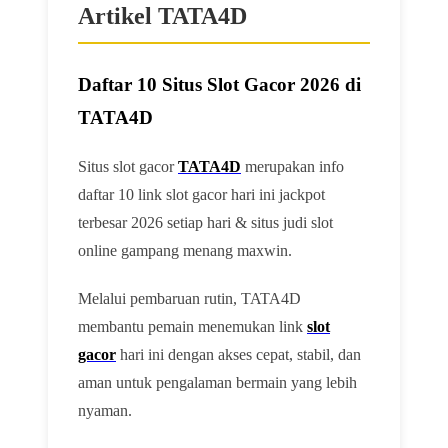
Artikel TATA4D
Daftar 10 Situs Slot Gacor 2026 di
TATA4D
Situs slot gacor
TATA4D
merupakan info
daftar 10 link slot gacor hari ini jackpot
terbesar 2026 setiap hari & situs judi slot
online gampang menang maxwin.
Melalui pembaruan rutin, TATA4D
membantu pemain menemukan link
slot
gacor
hari ini dengan akses cepat, stabil, dan
aman untuk pengalaman bermain yang lebih
nyaman.