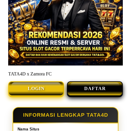
TATA4D x Zamora FC
LOGIN
DAFTAR
INFORMASI LENGKAP TATA4D
Nama Situs