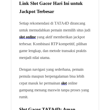
Link Slot Gacor Hari Ini untuk
Jackpot Terbesar
Setiap rekomendasi di TATA4D dirancang
untuk memudahkan pemain memilih situs judi
slot online
yang aktif memberikan jackpot
terbesar. Kombinasi RTP kompetitif, pilihan
game lengkap, dan metode transaksi praktis
menjadi nilai utama.
Dengan navigasi yang sederhana, pemain
pemula maupun berpengalaman bisa lebih
cepat masuk ke permainan
slot
online
gampang menang maxwin tanpa proses yang
rumit.
Slot Gacor TATA4D: Aman,