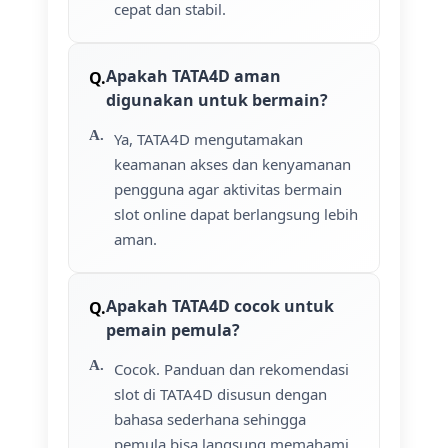
cepat dan stabil.
Apakah TATA4D aman
digunakan untuk bermain?
Ya, TATA4D mengutamakan
keamanan akses dan kenyamanan
pengguna agar aktivitas bermain
slot online dapat berlangsung lebih
aman.
Apakah TATA4D cocok untuk
pemain pemula?
Cocok. Panduan dan rekomendasi
slot di TATA4D disusun dengan
bahasa sederhana sehingga
pemula bisa langsung memahami