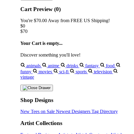
Cart Preview (0)
You're
$70.00
Away from
FREE US Shipping!
$0
$70
Your Cart is empty...
Discover something you'll love!
animals
anime
drinks
fantasy
food
funny
movies
sci-fi
sports
television
vintage
Shop Designs
New Tees on Sale
Newest Designers
Tag Directory
Artist Collections