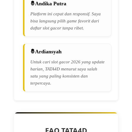
Andika Putra
Platform ini cepat dan responsif. Saya
bisa langsung pilih game favorit dari
daftar slot gacor tanpa ribet.
Ardiansyah
Untuk cari slot gacor 2026 yang update
harian, TATA4D menurut saya salah
satu yang paling konsisten dan
terpercaya.
FAQ TATA4D