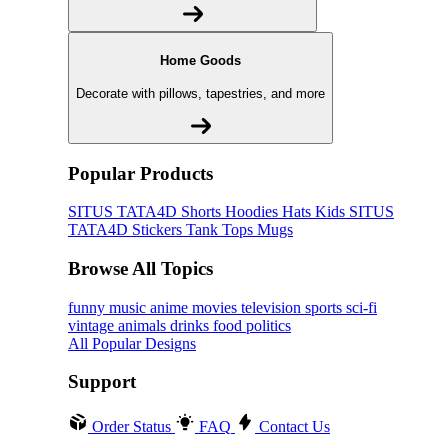
Home Goods
Decorate with pillows, tapestries, and more
Popular Products
SITUS TATA4D
Shorts
Hoodies
Hats
Kids SITUS
TATA4D
Stickers
Tank Tops
Mugs
Browse All Topics
funny
music
anime
movies
television
sports
sci-fi
vintage
animals
drinks
food
politics
All Popular Designs
Support
Order Status
FAQ
Contact Us