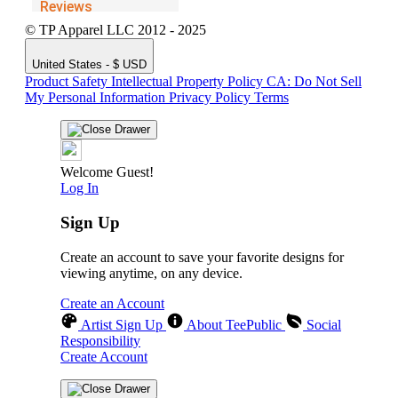
© TP Apparel LLC 2012 - 2025
United States - $ USD
Product Safety
Intellectual Property Policy
CA: Do Not Sell
My Personal Information
Privacy Policy
Terms
Welcome Guest!
Log In
Sign Up
Create an account to save your favorite designs for
viewing anytime, on any device.
Create an Account
Artist Sign Up
About TeePublic
Social
Responsibility
Create Account