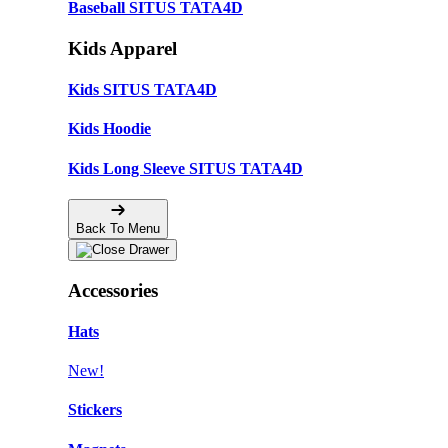
Baseball SITUS TATA4D
Kids Apparel
Kids SITUS TATA4D
Kids Hoodie
Kids Long Sleeve SITUS TATA4D
Back To Menu
Accessories
Hats
New!
Stickers