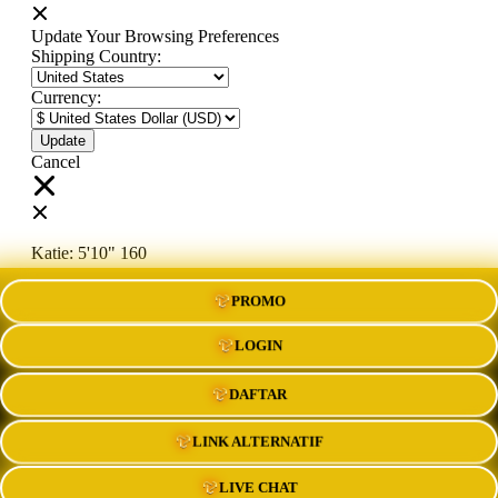
Update Your Browsing Preferences
Shipping Country:
Currency:
Cancel
Katie:
5'10"
160
PROMO
Select your person:
Male
Female
LOGIN
Height
Short
Med
Tall
DAFTAR
Weight
Slim
Avg
Heavy
LINK ALTERNATIF
View Size Chart
LIVE CHAT