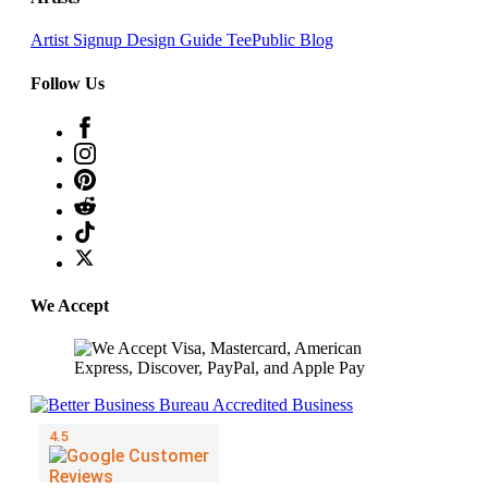
Artist Signup
Design Guide
TeePublic Blog
Follow Us
We Accept