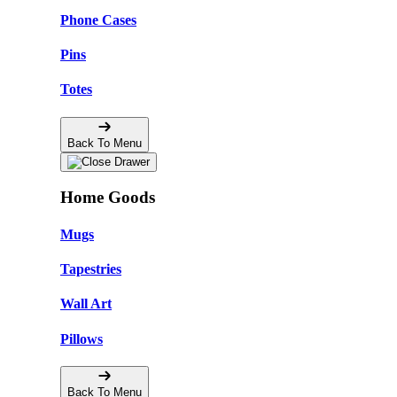
Phone Cases
Pins
Totes
Back To Menu
Home Goods
Mugs
Tapestries
Wall Art
Pillows
Back To Menu