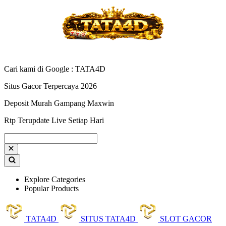
Cari kami di Google : TATA4D
Situs Gacor Terpercaya 2026
Deposit Murah Gampang Maxwin
Rtp Terupdate Live Setiap Hari
Explore Categories
Popular Products
TATA4D
SITUS TATA4D
SLOT GACOR