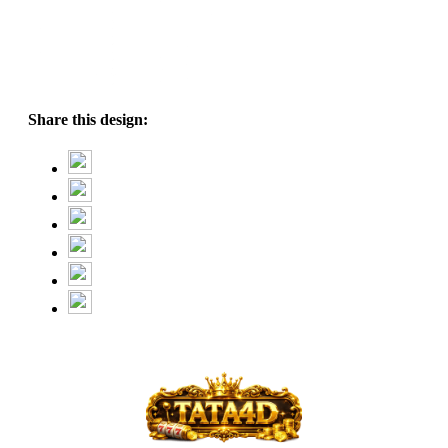
Share this design: