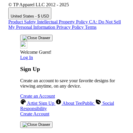
© TP Apparel LLC 2012 - 2025
United States - $ USD
Product Safety
Intellectual Property Policy
CA: Do Not Sell
My Personal Information
Privacy Policy
Terms
Welcome Guest!
Log In
Sign Up
Create an account to save your favorite designs for
viewing anytime, on any device.
Create an Account
Artist Sign Up
About TeePublic
Social
Responsibility
Create Account