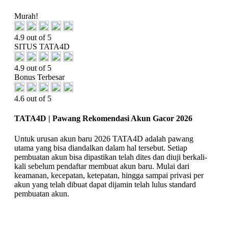
Murah!
4.9 out of 5
SITUS TATA4D
4.9 out of 5
Bonus Terbesar
4.6 out of 5
TATA4D | Pawang Rekomendasi Akun Gacor 2026
Untuk urusan akun baru 2026 TATA4D adalah pawang
utama yang bisa diandalkan dalam hal tersebut. Setiap
pembuatan akun bisa dipastikan telah dites dan diuji berkali-
kali sebelum pendaftar membuat akun baru. Mulai dari
keamanan, kecepatan, ketepatan, hingga sampai privasi per
akun yang telah dibuat dapat dijamin telah lulus standard
pembuatan akun.