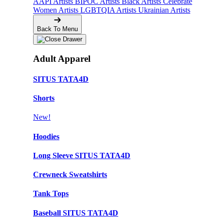
AAPI Artists
BIPOC Artists
Black Artists
Celebrate
Women Artists
LGBTQIA Artists
Ukrainian Artists
Back To Menu
Adult Apparel
SITUS TATA4D
Shorts
New!
Hoodies
Long Sleeve SITUS TATA4D
Crewneck Sweatshirts
Tank Tops
Baseball SITUS TATA4D