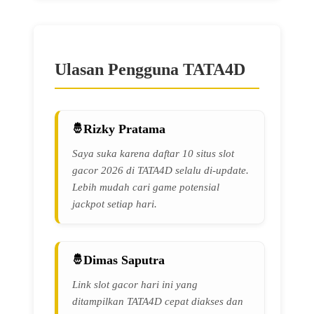
Ulasan Pengguna TATA4D
Rizky Pratama
Saya suka karena daftar 10 situs slot
gacor 2026 di TATA4D selalu di-update.
Lebih mudah cari game potensial
jackpot setiap hari.
Dimas Saputra
Link slot gacor hari ini yang
ditampilkan TATA4D cepat diakses dan