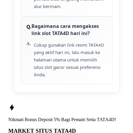
alur bermain.
Bagaimana cara mengakses
link slot TATA4D hari ini?
Cukup gunakan link resmi TATA4D
yang aktif hari ini, lalu masuk ke
halaman utama untuk memilih
situs slot gacor sesuai preferensi
Anda.
Nikmati
Bonus Deposit 5%
Bagi Pemain Setia
TATA4D!
MARKET SITUS TATA4D