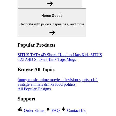
Home Goods
Decorate with pillows, tapestries, and more
Popular Products
SITUS TATA4D
Shorts
Hoodies
Hats
Kids SITUS
TATA4D
Stickers
Tank Tops
Mugs
Browse All Topics
funny
music
anime
movies
television
sports
sci-fi
vintage
animals
drinks
food
politics
All Popular Designs
Support
Order Status
FAQ
Contact Us