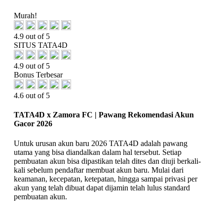
Murah!
4.9 out of 5
SITUS TATA4D
4.9 out of 5
Bonus Terbesar
4.6 out of 5
TATA4D x Zamora FC | Pawang Rekomendasi Akun
Gacor 2026
Untuk urusan akun baru 2026 TATA4D adalah pawang
utama yang bisa diandalkan dalam hal tersebut. Setiap
pembuatan akun bisa dipastikan telah dites dan diuji berkali-
kali sebelum pendaftar membuat akun baru. Mulai dari
keamanan, kecepatan, ketepatan, hingga sampai privasi per
akun yang telah dibuat dapat dijamin telah lulus standard
pembuatan akun.