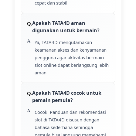
cepat dan stabil.
Apakah TATA4D aman
digunakan untuk bermain?
Ya, TATA4D mengutamakan
keamanan akses dan kenyamanan
pengguna agar aktivitas bermain
slot online dapat berlangsung lebih
aman.
Apakah TATA4D cocok untuk
pemain pemula?
Cocok. Panduan dan rekomendasi
slot di TATA4D disusun dengan
bahasa sederhana sehingga
pemula bisa langsung memahami