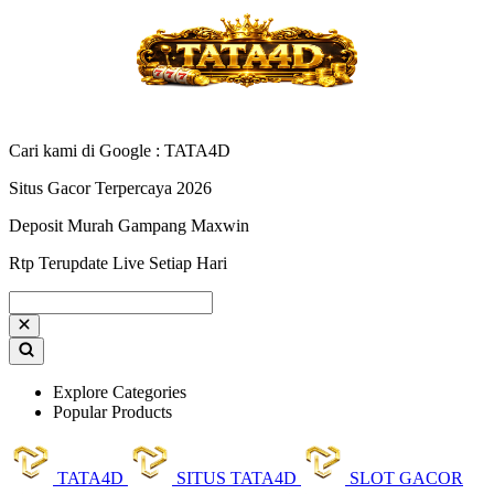
Cari kami di Google : TATA4D
Situs Gacor Terpercaya 2026
Deposit Murah Gampang Maxwin
Rtp Terupdate Live Setiap Hari
Explore Categories
Popular Products
TATA4D
SITUS TATA4D
SLOT GACOR