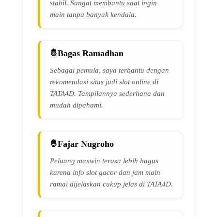
stabil. Sangat membantu saat ingin
main tanpa banyak kendala.
Bagas Ramadhan
Sebagai pemula, saya terbantu dengan
rekomendasi situs judi slot online di
TATA4D. Tampilannya sederhana dan
mudah dipahami.
Fajar Nugroho
Peluang maxwin terasa lebih bagus
karena info slot gacor dan jam main
ramai dijelaskan cukup jelas di TATA4D.