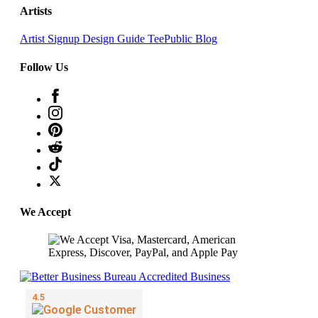
Artists
Artist Signup
Design Guide
TeePublic Blog
Follow Us
We Accept