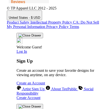
© TP Apparel LLC 2012 - 2025
United States - $ USD
Product Safety
Intellectual Property Policy
CA: Do Not Sell
My Personal Information
Privacy Policy
Terms
Welcome Guest!
Log In
Sign Up
Create an account to save your favorite designs for
viewing anytime, on any device.
Create an Account
Artist Sign Up
About TeePublic
Social
Responsibility
Create Account