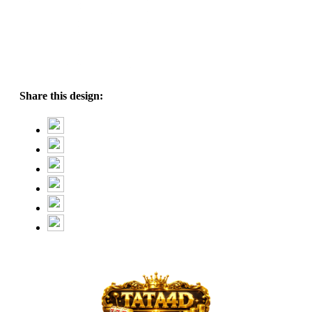
Share this design: