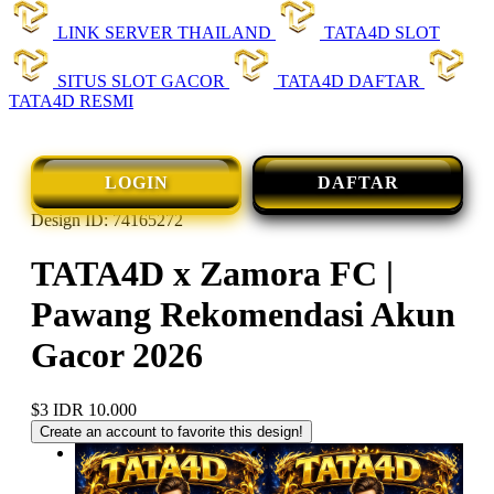
LINK SERVER THAILAND
TATA4D SLOT
SITUS SLOT GACOR
TATA4D DAFTAR
TATA4D RESMI
LOGIN
DAFTAR
Design ID: 74165272
TATA4D x Zamora FC |
Pawang Rekomendasi Akun
Gacor 2026
$3
IDR 10.000
Create an account to favorite this design!