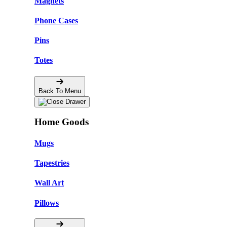
Magnets
Phone Cases
Pins
Totes
Back To Menu
Home Goods
Mugs
Tapestries
Wall Art
Pillows