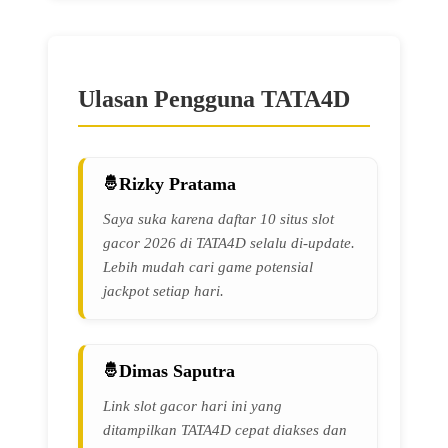
Ulasan Pengguna TATA4D
Rizky Pratama
Saya suka karena daftar 10 situs slot
gacor 2026 di TATA4D selalu di-update.
Lebih mudah cari game potensial
jackpot setiap hari.
Dimas Saputra
Link slot gacor hari ini yang
ditampilkan TATA4D cepat diakses dan