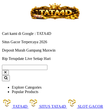
Cari kami di Google : TATA4D
Situs Gacor Terpercaya 2026
Deposit Murah Gampang Maxwin
Rtp Terupdate Live Setiap Hari
Explore Categories
Popular Products
TATA4D
SITUS TATA4D
SLOT GACOR