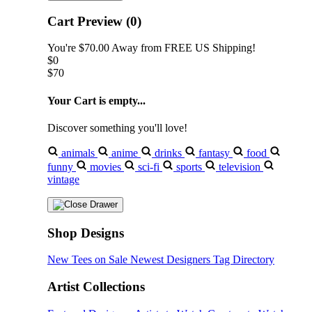
Cart Preview (0)
You're
$70.00
Away from
FREE US Shipping!
$0
$70
Your Cart is empty...
Discover something you'll love!
animals
anime
drinks
fantasy
food
funny
movies
sci-fi
sports
television
vintage
Shop Designs
New Tees on Sale
Newest Designers
Tag Directory
Artist Collections