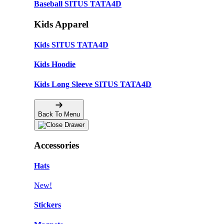
Baseball SITUS TATA4D
Kids Apparel
Kids SITUS TATA4D
Kids Hoodie
Kids Long Sleeve SITUS TATA4D
Back To Menu
Accessories
Hats
New!
Stickers