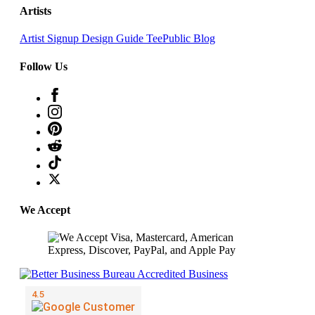
Artists
Artist Signup
Design Guide
TeePublic Blog
Follow Us
We Accept