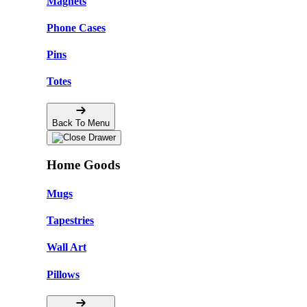
Magnets
Phone Cases
Pins
Totes
Back To Menu
Home Goods
Mugs
Tapestries
Wall Art
Pillows