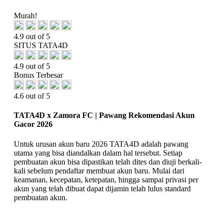
Murah!
4.9 out of 5
SITUS TATA4D
4.9 out of 5
Bonus Terbesar
4.6 out of 5
TATA4D x Zamora FC | Pawang Rekomendasi Akun
Gacor 2026
Untuk urusan akun baru 2026 TATA4D adalah pawang
utama yang bisa diandalkan dalam hal tersebut. Setiap
pembuatan akun bisa dipastikan telah dites dan diuji berkali-
kali sebelum pendaftar membuat akun baru. Mulai dari
keamanan, kecepatan, ketepatan, hingga sampai privasi per
akun yang telah dibuat dapat dijamin telah lulus standard
pembuatan akun.