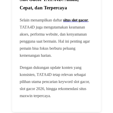
Cepat, dan Terpercaya
Selain menampilkan daftar
situs slot gacor
,
TATA4D juga mengutamakan keamanan
akses, performa website, dan kenyamanan
pengguna saat bermain. Hal ini penting agar
pemain bisa fokus berburu peluang
kemenangan harian.
Dengan dukungan update konten yang
konsisten, TATA4D tetap relevan sebagai
pilihan utama pencarian keyword slot gacor,
slot gacor 2026, hingga rekomendasi situs
maxwin terpercaya.