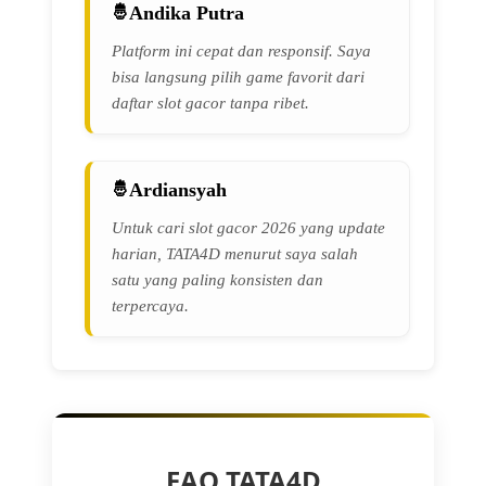
Andika Putra
Platform ini cepat dan responsif. Saya
bisa langsung pilih game favorit dari
daftar slot gacor tanpa ribet.
Ardiansyah
Untuk cari slot gacor 2026 yang update
harian, TATA4D menurut saya salah
satu yang paling konsisten dan
terpercaya.
FAQ TATA4D