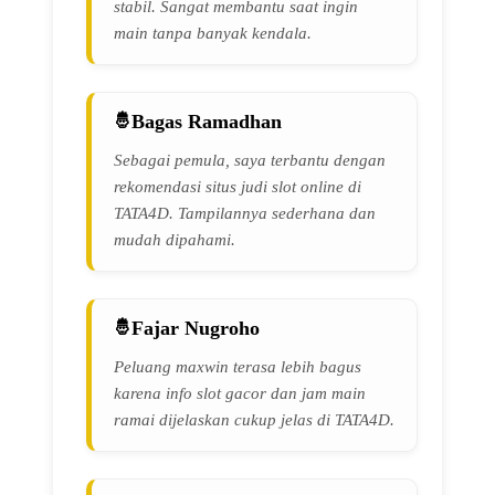
stabil. Sangat membantu saat ingin
main tanpa banyak kendala.
Bagas Ramadhan
Sebagai pemula, saya terbantu dengan
rekomendasi situs judi slot online di
TATA4D. Tampilannya sederhana dan
mudah dipahami.
Fajar Nugroho
Peluang maxwin terasa lebih bagus
karena info slot gacor dan jam main
ramai dijelaskan cukup jelas di TATA4D.