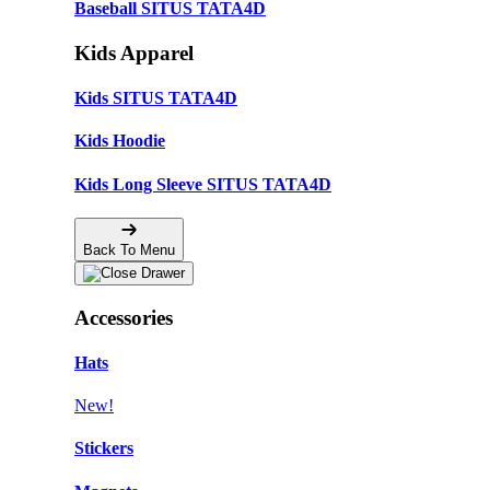
Baseball SITUS TATA4D
Kids Apparel
Kids SITUS TATA4D
Kids Hoodie
Kids Long Sleeve SITUS TATA4D
Back To Menu
Accessories
Hats
New!
Stickers