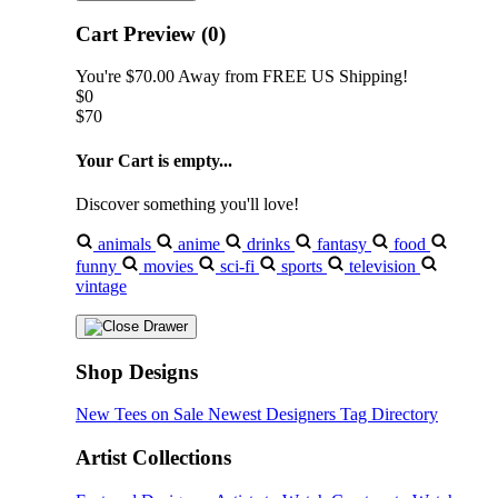
Cart Preview (0)
You're
$70.00
Away from
FREE US Shipping!
$0
$70
Your Cart is empty...
Discover something you'll love!
animals
anime
drinks
fantasy
food
funny
movies
sci-fi
sports
television
vintage
Shop Designs
New Tees on Sale
Newest Designers
Tag Directory
Artist Collections