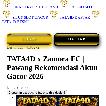
LINK SERVER THAILAND
TATA4D SLOT
SITUS SLOT GACOR
TATA4D DAFTAR
TATA4D RESMI
LOGIN
DAFTAR
Design ID: 74165272
TATA4D x Zamora FC |
Pawang Rekomendasi Akun
Gacor 2026
$3
IDR 10.000
Create an account to favorite this design!