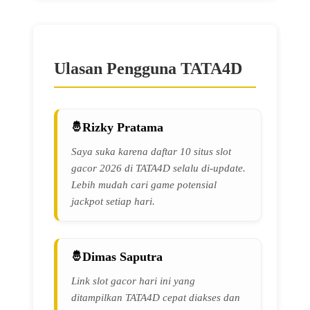
Ulasan Pengguna TATA4D
Rizky Pratama
Saya suka karena daftar 10 situs slot
gacor 2026 di TATA4D selalu di-update.
Lebih mudah cari game potensial
jackpot setiap hari.
Dimas Saputra
Link slot gacor hari ini yang
ditampilkan TATA4D cepat diakses dan