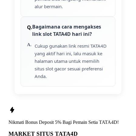
alur bermain.
Bagaimana cara mengakses
link slot TATA4D hari ini?
Cukup gunakan link resmi TATA4D
yang aktif hari ini, lalu masuk ke
halaman utama untuk memilih
situs slot gacor sesuai preferensi
Anda.
Nikmati
Bonus Deposit 5%
Bagi Pemain Setia
TATA4D!
MARKET SITUS TATA4D