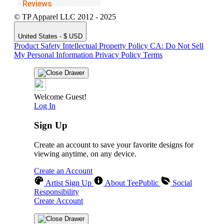
© TP Apparel LLC 2012 - 2025
United States - $ USD
Product Safety
Intellectual Property Policy
CA: Do Not Sell
My Personal Information
Privacy Policy
Terms
Welcome Guest!
Log In
Sign Up
Create an account to save your favorite designs for
viewing anytime, on any device.
Create an Account
Artist Sign Up
About TeePublic
Social
Responsibility
Create Account