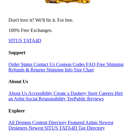
Don't love it? We'll fix it. For free.
100% Free Exchanges.
SITUS TATA4D
Support
Order Status
Contact Us
Coupon Codes
FAQ
Free Shipping
Refunds & Returns
Shipping Info
Size Chart
About Us
About Us
Accessibility
Create a Dashery Store
Careers
Hire
an Artist
Social Responsibility
TeePublic Reviews
Explore
All Designs
Content Directory
Featured Artists
Newest
Designers
Newest SITUS TATA4D
Tag Directory