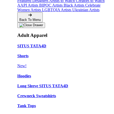
Featured Designers
Artists to Watch
Creators to Watch
AAPI Artists
BIPOC Artists
Black Artists
Celebrate
Women Artists
LGBTQIA Artists
Ukrainian Artists
Back To Menu
Adult Apparel
SITUS TATA4D
Shorts
New!
Hoodies
Long Sleeve SITUS TATA4D
Crewneck Sweatshirts
Tank Tops