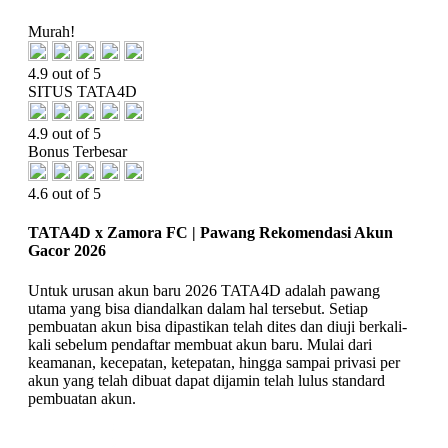
Murah!
4.9 out of 5
SITUS TATA4D
4.9 out of 5
Bonus Terbesar
4.6 out of 5
TATA4D x Zamora FC | Pawang Rekomendasi Akun
Gacor 2026
Untuk urusan akun baru 2026 TATA4D adalah pawang
utama yang bisa diandalkan dalam hal tersebut. Setiap
pembuatan akun bisa dipastikan telah dites dan diuji berkali-
kali sebelum pendaftar membuat akun baru. Mulai dari
keamanan, kecepatan, ketepatan, hingga sampai privasi per
akun yang telah dibuat dapat dijamin telah lulus standard
pembuatan akun.