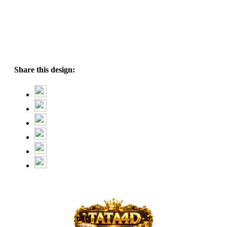
Share this design: