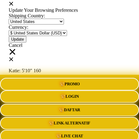
Update Your Browsing Preferences
Shipping Country:
Currency:
Cancel
Katie:
5'10"
160
PROMO
Select your person:
Male
Female
LOGIN
Height
Short
Med
Tall
DAFTAR
Weight
Slim
Avg
Heavy
LINK ALTERNATIF
View Size Chart
LIVE CHAT