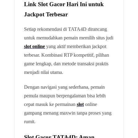
Link Slot Gacor Hari Ini untuk
Jackpot Terbesar
Setiap rekomendasi di TATA4D dirancang
untuk memudahkan pemain memilih situs judi
slot online
yang aktif memberikan jackpot
terbesar. Kombinasi RTP kompetitif, pilihan
game lengkap, dan metode transaksi praktis
menjadi nilai utama.
Dengan navigasi yang sederhana, pemain
pemula maupun berpengalaman bisa lebih
cepat masuk ke permainan
slot
online
gampang menang maxwin tanpa proses yang
rumit.
Slot Gacor TATA4D: Aman,