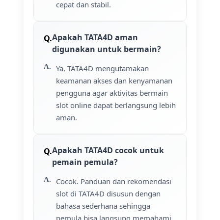
cepat dan stabil.
Apakah TATA4D aman
digunakan untuk bermain?
Ya, TATA4D mengutamakan
keamanan akses dan kenyamanan
pengguna agar aktivitas bermain
slot online dapat berlangsung lebih
aman.
Apakah TATA4D cocok untuk
pemain pemula?
Cocok. Panduan dan rekomendasi
slot di TATA4D disusun dengan
bahasa sederhana sehingga
pemula bisa langsung memahami