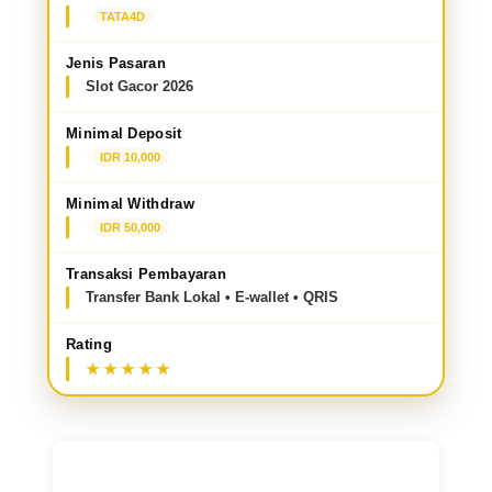
TATA4D
Jenis Pasaran
Slot Gacor 2026
Minimal Deposit
IDR 10,000
Minimal Withdraw
IDR 50,000
Transaksi Pembayaran
Transfer Bank Lokal • E-wallet • QRIS
Rating