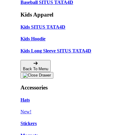
Baseball SITUS TATA4D
Kids Apparel
Kids SITUS TATA4D
Kids Hoodie
Kids Long Sleeve SITUS TATA4D
Back To Menu
Accessories
Hats
New!
Stickers