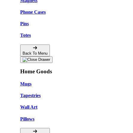
Magnets
Phone Cases
Pins
Totes
Back To Menu
Home Goods
Mugs
Tapestries
Wall Art
Pillows