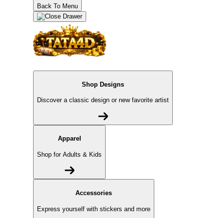
Back To Menu
Shop Designs
Discover a classic design or new favorite artist
Apparel
Shop for Adults & Kids
Accessories
Express yourself with stickers and more