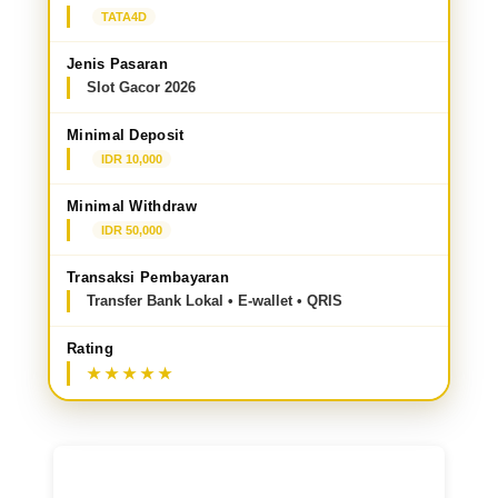
TATA4D
Jenis Pasaran
Slot Gacor 2026
Minimal Deposit
IDR 10,000
Minimal Withdraw
IDR 50,000
Transaksi Pembayaran
Transfer Bank Lokal • E-wallet • QRIS
Rating