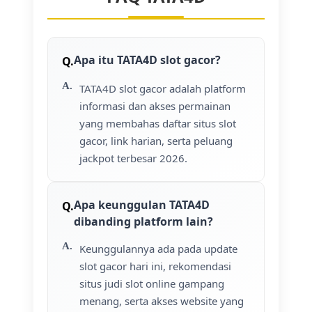
Apa itu TATA4D slot gacor?
TATA4D slot gacor adalah platform
informasi dan akses permainan
yang membahas daftar situs slot
gacor, link harian, serta peluang
jackpot terbesar 2026.
Apa keunggulan TATA4D
dibanding platform lain?
Keunggulannya ada pada update
slot gacor hari ini, rekomendasi
situs judi slot online gampang
menang, serta akses website yang