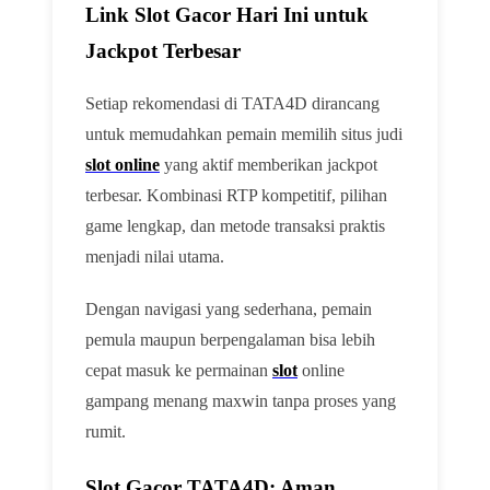
Link Slot Gacor Hari Ini untuk
Jackpot Terbesar
Setiap rekomendasi di TATA4D dirancang
untuk memudahkan pemain memilih situs judi
slot online
yang aktif memberikan jackpot
terbesar. Kombinasi RTP kompetitif, pilihan
game lengkap, dan metode transaksi praktis
menjadi nilai utama.
Dengan navigasi yang sederhana, pemain
pemula maupun berpengalaman bisa lebih
cepat masuk ke permainan
slot
online
gampang menang maxwin tanpa proses yang
rumit.
Slot Gacor TATA4D: Aman,