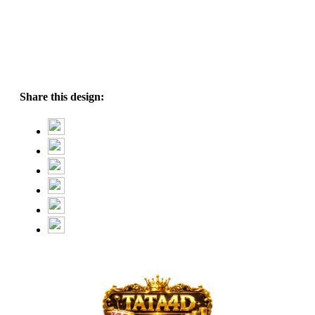
Share this design: