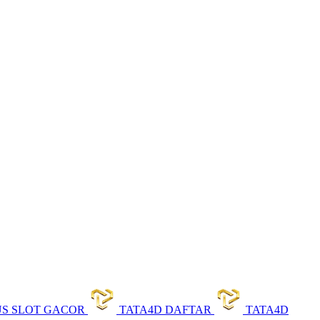
US SLOT GACOR
TATA4D DAFTAR
TATA4D