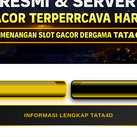
INFORMASI LENGKAP TATA4D