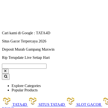
Cari kami di Google : TATA4D
Situs Gacor Terpercaya 2026
Deposit Murah Gampang Maxwin
Rtp Terupdate Live Setiap Hari
Explore Categories
Popular Products
TATA4D
SITUS TATA4D
SLOT GACOR