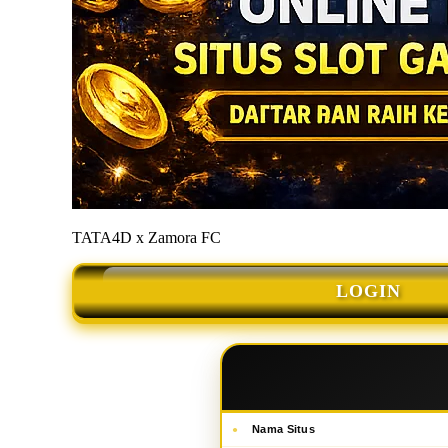
TATA4D x Zamora FC
LOGIN
Nama Situs