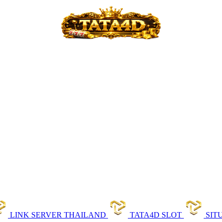
LINK SERVER THAILAND
TATA4D SLOT
SIT