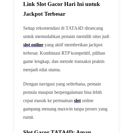
Link Slot Gacor Hari Ini untuk
Jackpot Terbesar
Setiap rekomendasi di TATA4D dirancang
untuk memudahkan pemain memilih situs judi
slot online
yang aktif memberikan jackpot
terbesar. Kombinasi RTP kompetitif, pilihan
game lengkap, dan metode transaksi praktis
menjadi nilai utama.
Dengan navigasi yang sederhana, pemain
pemula maupun berpengalaman bisa lebih
cepat masuk ke permainan
slot
online
gampang menang maxwin tanpa proses yang
rumit.
Slot Gacor TATA4D: Aman,