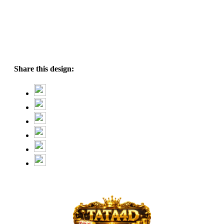
Share this design: