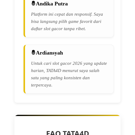
Andika Putra
Platform ini cepat dan responsif. Saya
bisa langsung pilih game favorit dari
daftar slot gacor tanpa ribet.
Ardiansyah
Untuk cari slot gacor 2026 yang update
harian, TATA4D menurut saya salah
satu yang paling konsisten dan
terpercaya.
FAQ TATA4D