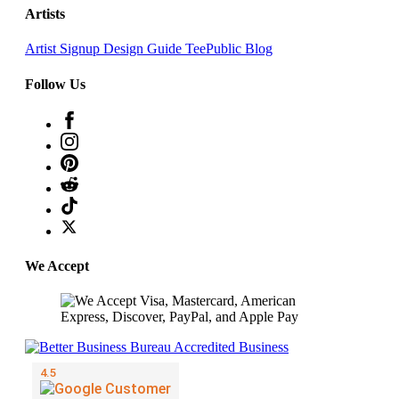
Artists
Artist Signup
Design Guide
TeePublic Blog
Follow Us
We Accept