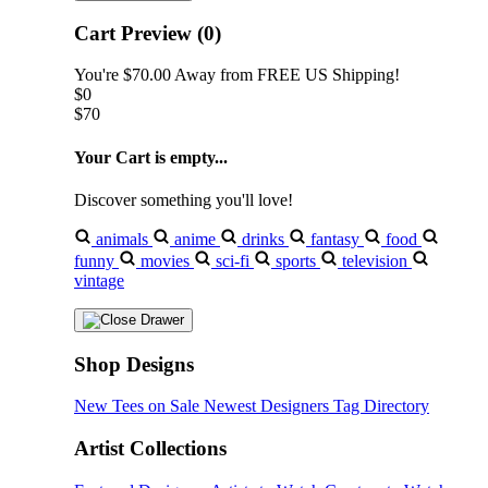
Cart Preview (0)
You're
$70.00
Away from
FREE US Shipping!
$0
$70
Your Cart is empty...
Discover something you'll love!
animals
anime
drinks
fantasy
food
funny
movies
sci-fi
sports
television
vintage
Shop Designs
New Tees on Sale
Newest Designers
Tag Directory
Artist Collections