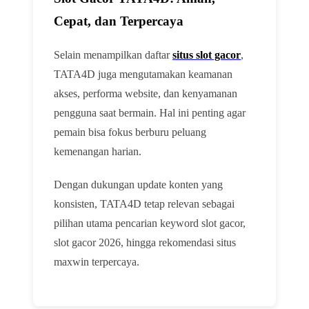
Cepat, dan Terpercaya
Selain menampilkan daftar
situs slot gacor
,
TATA4D juga mengutamakan keamanan
akses, performa website, dan kenyamanan
pengguna saat bermain. Hal ini penting agar
pemain bisa fokus berburu peluang
kemenangan harian.
Dengan dukungan update konten yang
konsisten, TATA4D tetap relevan sebagai
pilihan utama pencarian keyword slot gacor,
slot gacor 2026, hingga rekomendasi situs
maxwin terpercaya.