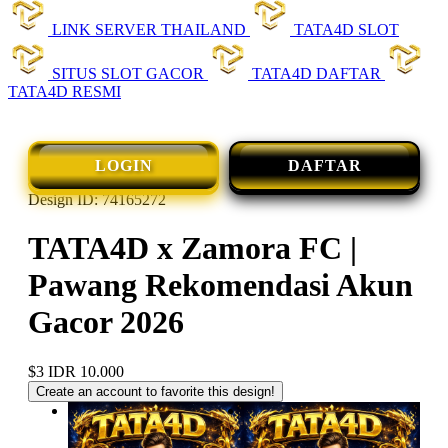
LINK SERVER THAILAND
TATA4D SLOT
SITUS SLOT GACOR
TATA4D DAFTAR
TATA4D RESMI
LOGIN
DAFTAR
Design ID: 74165272
TATA4D x Zamora FC |
Pawang Rekomendasi Akun
Gacor 2026
$3
IDR 10.000
Create an account to favorite this design!