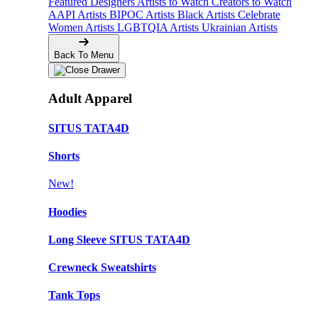
Featured Designers
Artists to Watch
Creators to Watch
AAPI Artists
BIPOC Artists
Black Artists
Celebrate
Women Artists
LGBTQIA Artists
Ukrainian Artists
Back To Menu
Adult Apparel
SITUS TATA4D
Shorts
New!
Hoodies
Long Sleeve SITUS TATA4D
Crewneck Sweatshirts
Tank Tops