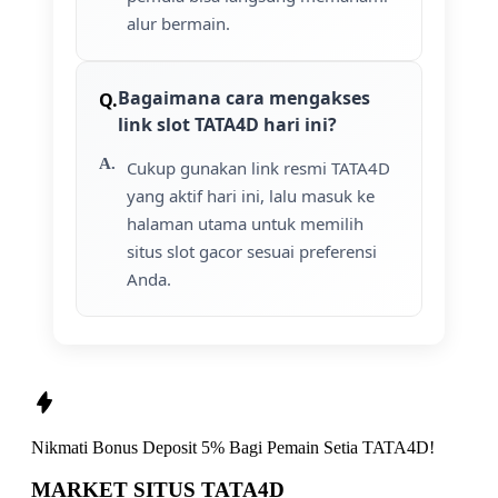
alur bermain.
Bagaimana cara mengakses
link slot TATA4D hari ini?
Cukup gunakan link resmi TATA4D
yang aktif hari ini, lalu masuk ke
halaman utama untuk memilih
situs slot gacor sesuai preferensi
Anda.
Nikmati
Bonus Deposit 5%
Bagi Pemain Setia
TATA4D!
MARKET SITUS TATA4D