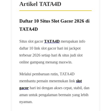
Artikel TATA4D
Daftar 10 Situs Slot Gacor 2026 di
TATA4D
Situs slot gacor
TATA4D
merupakan info
daftar 10 link slot gacor hari ini jackpot
terbesar 2026 setiap hari & situs judi slot
online gampang menang maxwin.
Melalui pembaruan rutin, TATA4D
membantu pemain menemukan link
slot
gacor
hari ini dengan akses cepat, stabil, dan
aman untuk pengalaman bermain yang lebih
nyaman.