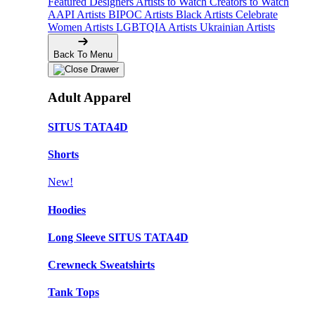
Featured Designers
Artists to Watch
Creators to Watch
AAPI Artists
BIPOC Artists
Black Artists
Celebrate
Women Artists
LGBTQIA Artists
Ukrainian Artists
Back To Menu
Adult Apparel
SITUS TATA4D
Shorts
New!
Hoodies
Long Sleeve SITUS TATA4D
Crewneck Sweatshirts
Tank Tops