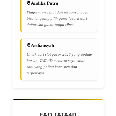
Andika Putra
Platform ini cepat dan responsif. Saya
bisa langsung pilih game favorit dari
daftar slot gacor tanpa ribet.
Ardiansyah
Untuk cari slot gacor 2026 yang update
harian, TATA4D menurut saya salah
satu yang paling konsisten dan
terpercaya.
FAQ TATA4D