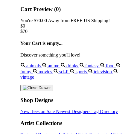
Cart Preview (0)
You're
$70.00
Away from
FREE US Shipping!
$0
$70
Your Cart is empty...
Discover something you'll love!
animals
anime
drinks
fantasy
food
funny
movies
sci-fi
sports
television
vintage
Shop Designs
New Tees on Sale
Newest Designers
Tag Directory
Artist Collections