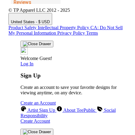
© TP Apparel LLC 2012 - 2025
United States - $ USD
Product Safety
Intellectual Property Policy
CA: Do Not Sell
My Personal Information
Privacy Policy
Terms
Welcome Guest!
Log In
Sign Up
Create an account to save your favorite designs for
viewing anytime, on any device.
Create an Account
Artist Sign Up
About TeePublic
Social
Responsibility
Create Account