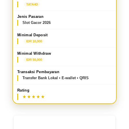
TATA4D
Jenis Pasaran
Slot Gacor 2026
Minimal Deposit
IDR 10,000
Minimal Withdraw
IDR 50,000
Transaksi Pembayaran
Transfer Bank Lokal • E-wallet • QRIS
Rating