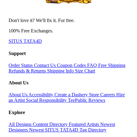
Don't love it? We'll fix it. For free.
100% Free Exchanges.
SITUS TATA4D
Support
Order Status
Contact Us
Coupon Codes
FAQ
Free Shipping
Refunds & Returns
Shipping Info
Size Chart
About Us
About Us
Accessibility
Create a Dashery Store
Careers
Hire
an Artist
Social Responsibility
TeePublic Reviews
Explore
All Designs
Content Directory
Featured Artists
Newest
Designers
Newest SITUS TATA4D
Tag Directory