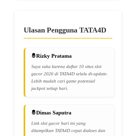
Ulasan Pengguna TATA4D
Rizky Pratama
Saya suka karena daftar 10 situs slot
gacor 2026 di TATA4D selalu di-update.
Lebih mudah cari game potensial
jackpot setiap hari.
Dimas Saputra
Link slot gacor hari ini yang
ditampilkan TATA4D cepat diakses dan