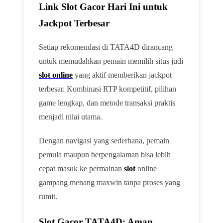
Link Slot Gacor Hari Ini untuk
Jackpot Terbesar
Setiap rekomendasi di TATA4D dirancang
untuk memudahkan pemain memilih situs judi
slot online
yang aktif memberikan jackpot
terbesar. Kombinasi RTP kompetitif, pilihan
game lengkap, dan metode transaksi praktis
menjadi nilai utama.
Dengan navigasi yang sederhana, pemain
pemula maupun berpengalaman bisa lebih
cepat masuk ke permainan
slot
online
gampang menang maxwin tanpa proses yang
rumit.
Slot Gacor TATA4D: Aman,