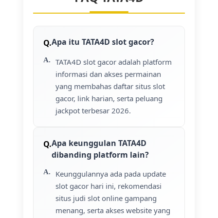
Apa itu TATA4D slot gacor?
TATA4D slot gacor adalah platform
informasi dan akses permainan
yang membahas daftar situs slot
gacor, link harian, serta peluang
jackpot terbesar 2026.
Apa keunggulan TATA4D
dibanding platform lain?
Keunggulannya ada pada update
slot gacor hari ini, rekomendasi
situs judi slot online gampang
menang, serta akses website yang