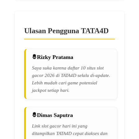
Ulasan Pengguna TATA4D
Rizky Pratama
Saya suka karena daftar 10 situs slot
gacor 2026 di TATA4D selalu di-update.
Lebih mudah cari game potensial
jackpot setiap hari.
Dimas Saputra
Link slot gacor hari ini yang
ditampilkan TATA4D cepat diakses dan