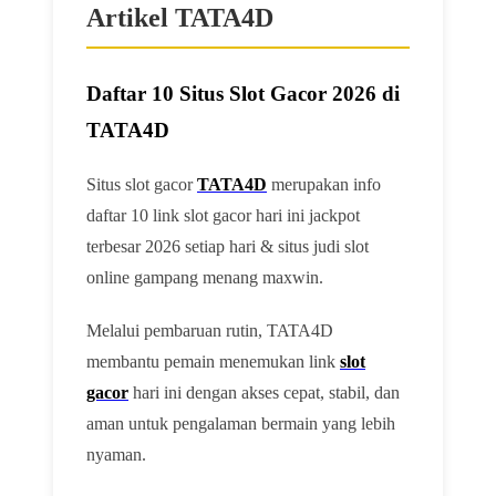
Artikel TATA4D
Daftar 10 Situs Slot Gacor 2026 di
TATA4D
Situs slot gacor
TATA4D
merupakan info
daftar 10 link slot gacor hari ini jackpot
terbesar 2026 setiap hari & situs judi slot
online gampang menang maxwin.
Melalui pembaruan rutin, TATA4D
membantu pemain menemukan link
slot
gacor
hari ini dengan akses cepat, stabil, dan
aman untuk pengalaman bermain yang lebih
nyaman.