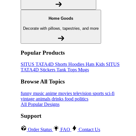
Home Goods
Decorate with pillows, tapestries, and more
Popular Products
SITUS TATA4D
Shorts
Hoodies
Hats
Kids SITUS
TATA4D
Stickers
Tank Tops
Mugs
Browse All Topics
funny
music
anime
movies
television
sports
sci-fi
vintage
animals
drinks
food
politics
All Popular Designs
Support
Order Status
FAQ
Contact Us