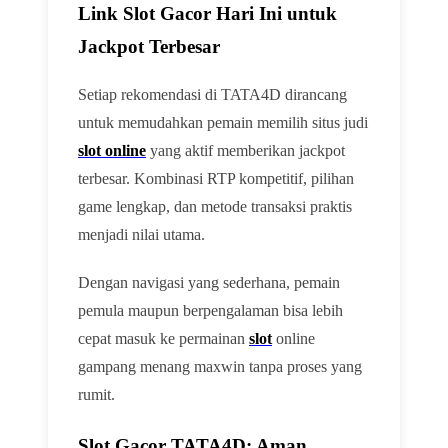
Link Slot Gacor Hari Ini untuk
Jackpot Terbesar
Setiap rekomendasi di TATA4D dirancang
untuk memudahkan pemain memilih situs judi
slot online
yang aktif memberikan jackpot
terbesar. Kombinasi RTP kompetitif, pilihan
game lengkap, dan metode transaksi praktis
menjadi nilai utama.
Dengan navigasi yang sederhana, pemain
pemula maupun berpengalaman bisa lebih
cepat masuk ke permainan
slot
online
gampang menang maxwin tanpa proses yang
rumit.
Slot Gacor TATA4D: Aman,