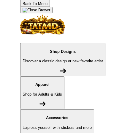
Back To Menu
Shop Designs
Discover a classic design or new favorite artist
Apparel
Shop for Adults & Kids
Accessories
Express yourself with stickers and more