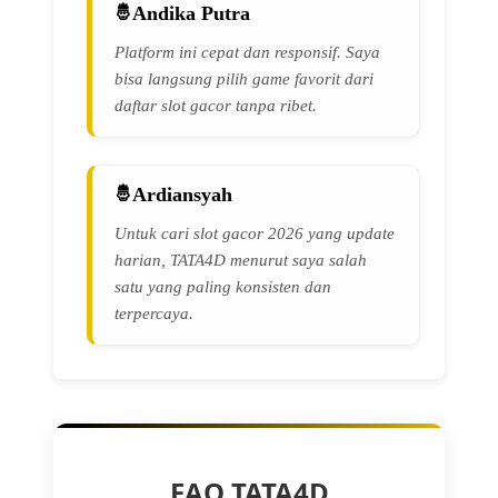
Andika Putra
Platform ini cepat dan responsif. Saya
bisa langsung pilih game favorit dari
daftar slot gacor tanpa ribet.
Ardiansyah
Untuk cari slot gacor 2026 yang update
harian, TATA4D menurut saya salah
satu yang paling konsisten dan
terpercaya.
FAQ TATA4D