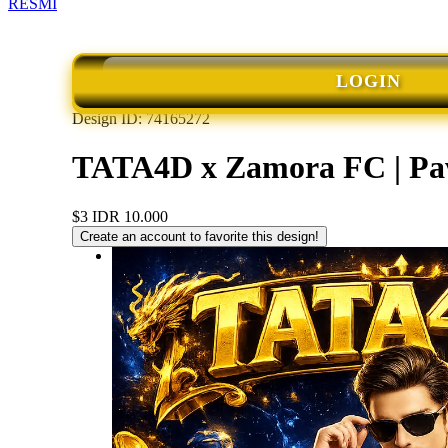
RESMI
LOGIN
Design ID: 74165272
TATA4D x Zamora FC | Pa
$3
IDR 10.000
Create an account to favorite this design!