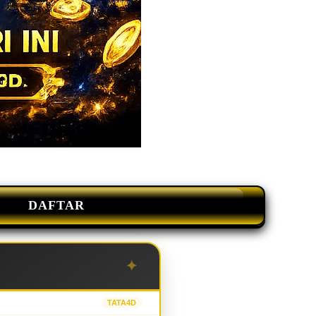
DAFTAR
TATA4D