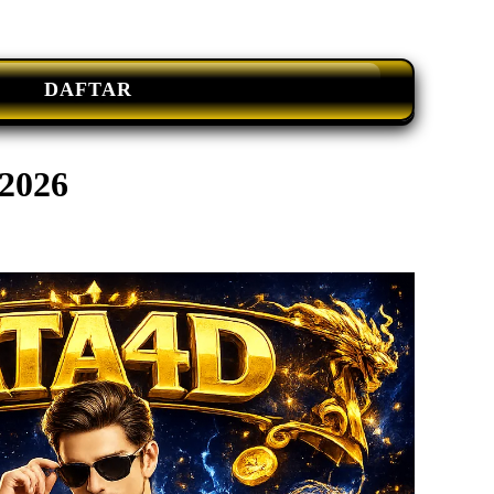
DAFTAR
2026