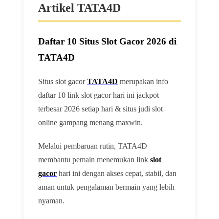
Artikel TATA4D
Daftar 10 Situs Slot Gacor 2026 di
TATA4D
Situs slot gacor
TATA4D
merupakan info
daftar 10 link slot gacor hari ini jackpot
terbesar 2026 setiap hari & situs judi slot
online gampang menang maxwin.
Melalui pembaruan rutin, TATA4D
membantu pemain menemukan link
slot
gacor
hari ini dengan akses cepat, stabil, dan
aman untuk pengalaman bermain yang lebih
nyaman.