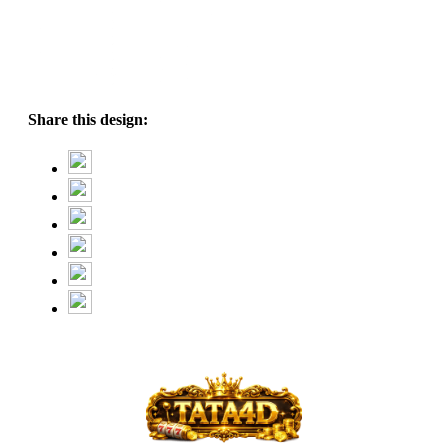
Share this design: