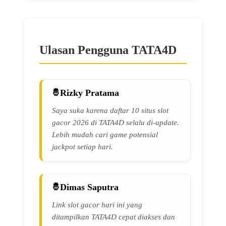
Ulasan Pengguna TATA4D
Rizky Pratama
Saya suka karena daftar 10 situs slot
gacor 2026 di TATA4D selalu di-update.
Lebih mudah cari game potensial
jackpot setiap hari.
Dimas Saputra
Link slot gacor hari ini yang
ditampilkan TATA4D cepat diakses dan