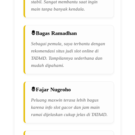
stabil. Sangat membantu saat ingin
main tanpa banyak kendala.
Bagas Ramadhan
Sebagai pemula, saya terbantu dengan
rekomendasi situs judi slot online di
TATA4D. Tampilannya sederhana dan
mudah dipahami.
Fajar Nugroho
Peluang maxwin terasa lebih bagus
karena info slot gacor dan jam main
ramai dijelaskan cukup jelas di TATA4D.