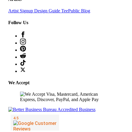
Artist Signup
Design Guide
TeePublic Blog
Follow Us
We Accept