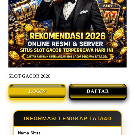
SLOT GACOR 2026
LOGIN
DAFTAR
INFORMASI LENGKAP TATA4D
Nama Situs