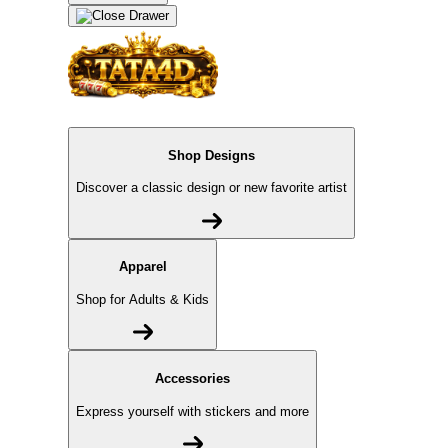
Shop Designs
Discover a classic design or new favorite artist
Apparel
Shop for Adults & Kids
Accessories
Express yourself with stickers and more