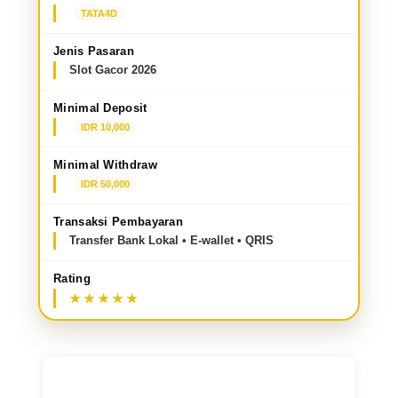
TATA4D
Jenis Pasaran
Slot Gacor 2026
Minimal Deposit
IDR 10,000
Minimal Withdraw
IDR 50,000
Transaksi Pembayaran
Transfer Bank Lokal • E-wallet • QRIS
Rating