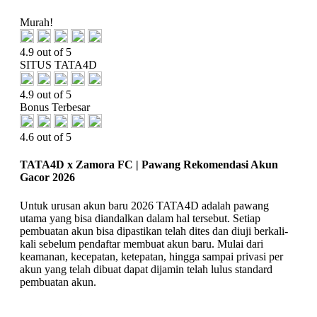
Murah!
4.9 out of 5
SITUS TATA4D
4.9 out of 5
Bonus Terbesar
4.6 out of 5
TATA4D x Zamora FC | Pawang Rekomendasi Akun
Gacor 2026
Untuk urusan akun baru 2026 TATA4D adalah pawang
utama yang bisa diandalkan dalam hal tersebut. Setiap
pembuatan akun bisa dipastikan telah dites dan diuji berkali-
kali sebelum pendaftar membuat akun baru. Mulai dari
keamanan, kecepatan, ketepatan, hingga sampai privasi per
akun yang telah dibuat dapat dijamin telah lulus standard
pembuatan akun.