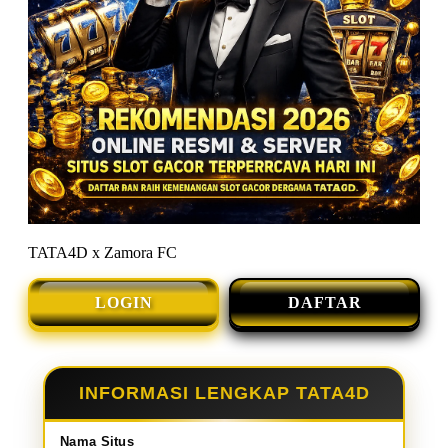
TATA4D x Zamora FC
LOGIN
DAFTAR
INFORMASI LENGKAP TATA4D
Nama Situs