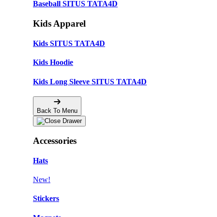
Baseball SITUS TATA4D
Kids Apparel
Kids SITUS TATA4D
Kids Hoodie
Kids Long Sleeve SITUS TATA4D
Back To Menu
Accessories
Hats
New!
Stickers