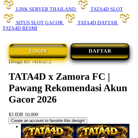
LINK SERVER THAILAND
TATA4D SLOT
SITUS SLOT GACOR
TATA4D DAFTAR
TATA4D RESMI
LOGIN
DAFTAR
Design ID: 74165272
TATA4D x Zamora FC |
Pawang Rekomendasi Akun
Gacor 2026
$3
IDR 10.000
Create an account to favorite this design!