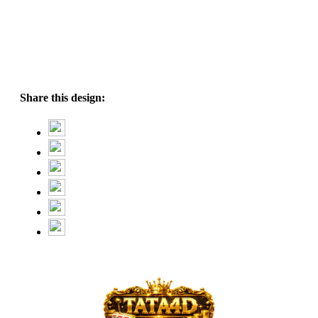
Share this design: