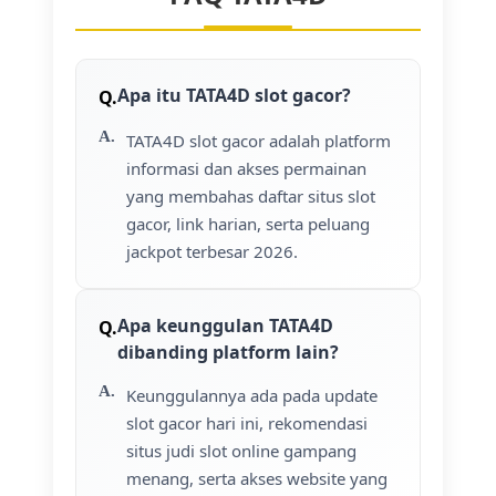
Apa itu TATA4D slot gacor?
TATA4D slot gacor adalah platform
informasi dan akses permainan
yang membahas daftar situs slot
gacor, link harian, serta peluang
jackpot terbesar 2026.
Apa keunggulan TATA4D
dibanding platform lain?
Keunggulannya ada pada update
slot gacor hari ini, rekomendasi
situs judi slot online gampang
menang, serta akses website yang