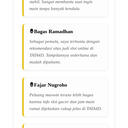
stabil. Sangat membantu saat ingin
main tanpa banyak kendala.
Bagas Ramadhan
Sebagai pemula, saya terbantu dengan
rekomendasi situs judi slot online di
TATA4D. Tampilannya sederhana dan
mudah dipahami.
Fajar Nugroho
Peluang maxwin terasa lebih bagus
karena info slot gacor dan jam main
ramai dijelaskan cukup jelas di TATA4D.