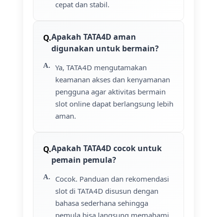
cepat dan stabil.
Apakah TATA4D aman
digunakan untuk bermain?
Ya, TATA4D mengutamakan
keamanan akses dan kenyamanan
pengguna agar aktivitas bermain
slot online dapat berlangsung lebih
aman.
Apakah TATA4D cocok untuk
pemain pemula?
Cocok. Panduan dan rekomendasi
slot di TATA4D disusun dengan
bahasa sederhana sehingga
pemula bisa langsung memahami