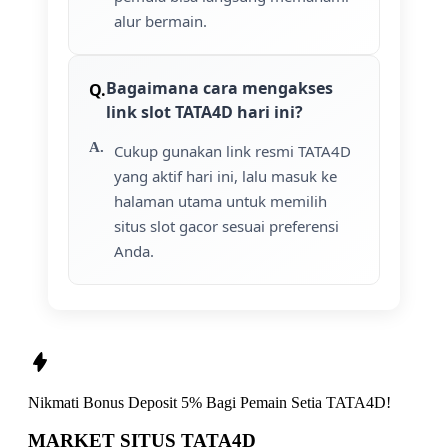
alur bermain.
Bagaimana cara mengakses
link slot TATA4D hari ini?
Cukup gunakan link resmi TATA4D
yang aktif hari ini, lalu masuk ke
halaman utama untuk memilih
situs slot gacor sesuai preferensi
Anda.
Nikmati
Bonus Deposit 5%
Bagi Pemain Setia
TATA4D!
MARKET SITUS TATA4D