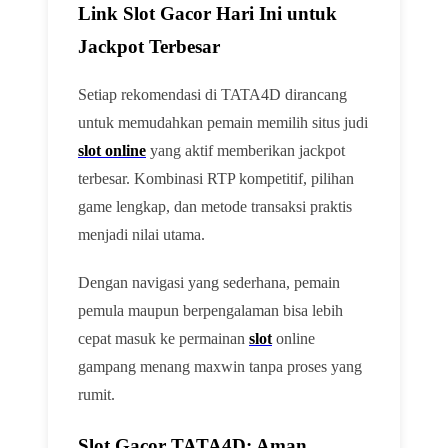
Link Slot Gacor Hari Ini untuk
Jackpot Terbesar
Setiap rekomendasi di TATA4D dirancang
untuk memudahkan pemain memilih situs judi
slot online
yang aktif memberikan jackpot
terbesar. Kombinasi RTP kompetitif, pilihan
game lengkap, dan metode transaksi praktis
menjadi nilai utama.
Dengan navigasi yang sederhana, pemain
pemula maupun berpengalaman bisa lebih
cepat masuk ke permainan
slot
online
gampang menang maxwin tanpa proses yang
rumit.
Slot Gacor TATA4D: Aman,