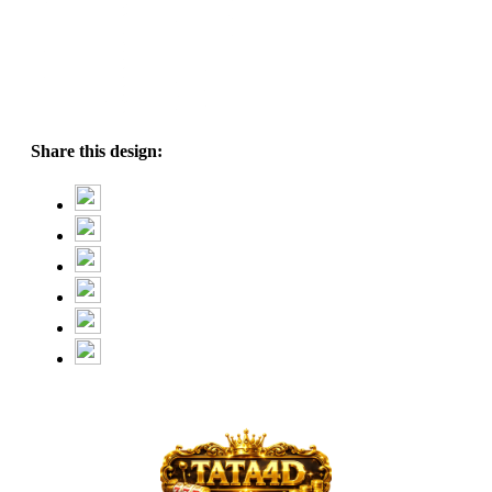
Share this design: