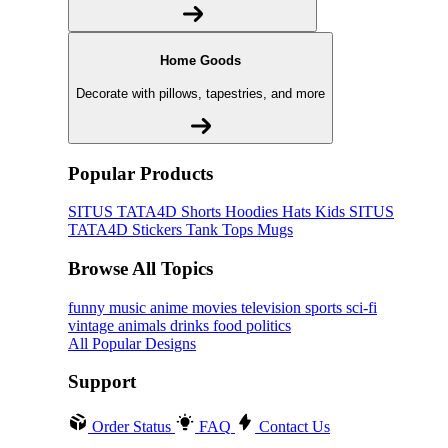
Home Goods
Decorate with pillows, tapestries, and more
Popular Products
SITUS TATA4D
Shorts
Hoodies
Hats
Kids SITUS
TATA4D
Stickers
Tank Tops
Mugs
Browse All Topics
funny
music
anime
movies
television
sports
sci-fi
vintage
animals
drinks
food
politics
All Popular Designs
Support
Order Status
FAQ
Contact Us