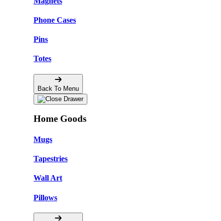
Magnets
Phone Cases
Pins
Totes
Back To Menu
Home Goods
Mugs
Tapestries
Wall Art
Pillows