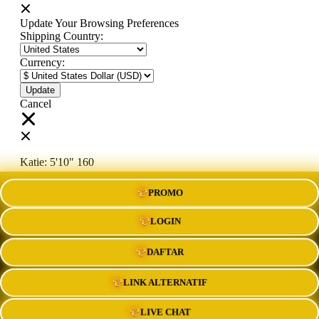
Update Your Browsing Preferences
Shipping Country:
Currency:
Cancel
Katie:
5'10"
160
PROMO
Select your person:
Male
Female
LOGIN
Height
Short
Med
Tall
DAFTAR
Weight
Slim
Avg
Heavy
LINK ALTERNATIF
View Size Chart
LIVE CHAT