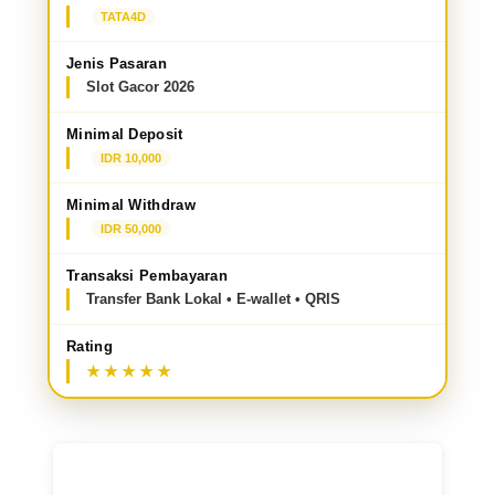
TATA4D
Jenis Pasaran
Slot Gacor 2026
Minimal Deposit
IDR 10,000
Minimal Withdraw
IDR 50,000
Transaksi Pembayaran
Transfer Bank Lokal • E-wallet • QRIS
Rating