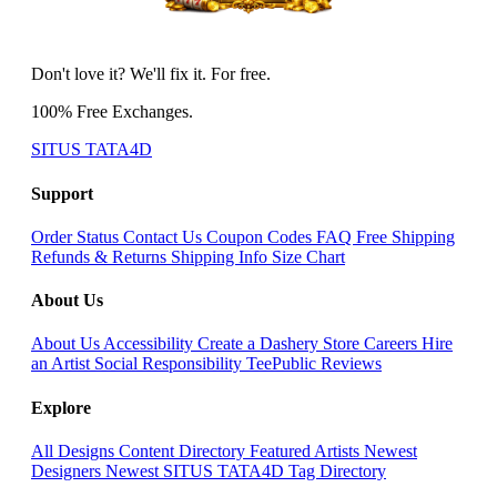
Don't love it? We'll fix it. For free.
100% Free Exchanges.
SITUS TATA4D
Support
Order Status
Contact Us
Coupon Codes
FAQ
Free Shipping
Refunds & Returns
Shipping Info
Size Chart
About Us
About Us
Accessibility
Create a Dashery Store
Careers
Hire
an Artist
Social Responsibility
TeePublic Reviews
Explore
All Designs
Content Directory
Featured Artists
Newest
Designers
Newest SITUS TATA4D
Tag Directory