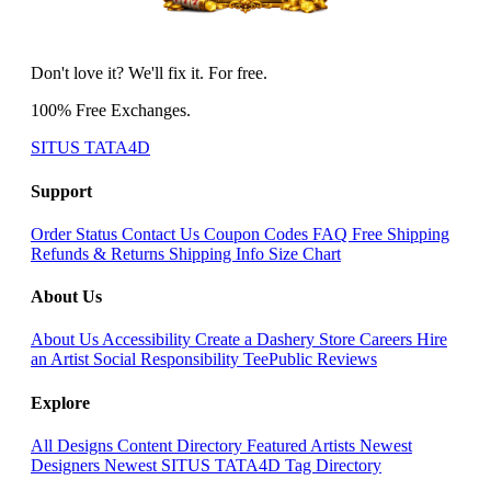
Don't love it? We'll fix it. For free.
100% Free Exchanges.
SITUS TATA4D
Support
Order Status
Contact Us
Coupon Codes
FAQ
Free Shipping
Refunds & Returns
Shipping Info
Size Chart
About Us
About Us
Accessibility
Create a Dashery Store
Careers
Hire
an Artist
Social Responsibility
TeePublic Reviews
Explore
All Designs
Content Directory
Featured Artists
Newest
Designers
Newest SITUS TATA4D
Tag Directory