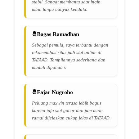
stabil. Sangat membantu saat ingin
main tanpa banyak kendala.
Bagas Ramadhan
Sebagai pemula, saya terbantu dengan
rekomendasi situs judi slot online di
TATA4D. Tampilannya sederhana dan
mudah dipahami.
Fajar Nugroho
Peluang maxwin terasa lebih bagus
karena info slot gacor dan jam main
ramai dijelaskan cukup jelas di TATA4D.