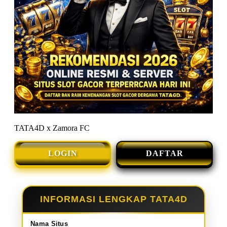
TATA4D x Zamora FC
LOGIN
DAFTAR
INFORMASI LENGKAP TATA4D
Nama Situs