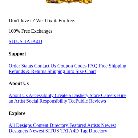
Don't love it? We'll fix it. For free.
100% Free Exchanges.
SITUS TATA4D
Support
Order Status
Contact Us
Coupon Codes
FAQ
Free Shipping
Refunds & Returns
Shipping Info
Size Chart
About Us
About Us
Accessibility
Create a Dashery Store
Careers
Hire
an Artist
Social Responsibility
TeePublic Reviews
Explore
All Designs
Content Directory
Featured Artists
Newest
Designers
Newest SITUS TATA4D
Tag Directory