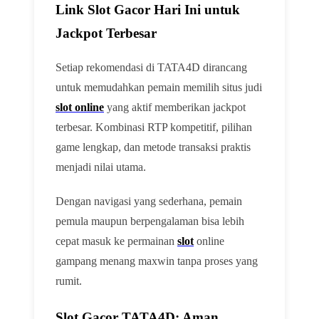
Link Slot Gacor Hari Ini untuk
Jackpot Terbesar
Setiap rekomendasi di TATA4D dirancang
untuk memudahkan pemain memilih situs judi
slot online
yang aktif memberikan jackpot
terbesar. Kombinasi RTP kompetitif, pilihan
game lengkap, dan metode transaksi praktis
menjadi nilai utama.
Dengan navigasi yang sederhana, pemain
pemula maupun berpengalaman bisa lebih
cepat masuk ke permainan
slot
online
gampang menang maxwin tanpa proses yang
rumit.
Slot Gacor TATA4D: Aman,