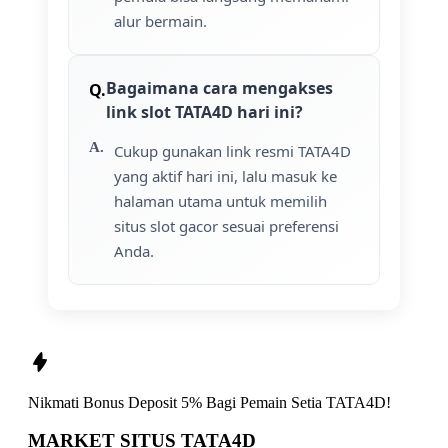
alur bermain.
Bagaimana cara mengakses
link slot TATA4D hari ini?
Cukup gunakan link resmi TATA4D
yang aktif hari ini, lalu masuk ke
halaman utama untuk memilih
situs slot gacor sesuai preferensi
Anda.
Nikmati
Bonus Deposit 5%
Bagi Pemain Setia
TATA4D!
MARKET SITUS TATA4D