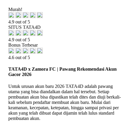
Murah!
4.9 out of 5
SITUS TATA4D
4.9 out of 5
Bonus Terbesar
4.6 out of 5
TATA4D x Zamora FC | Pawang Rekomendasi Akun
Gacor 2026
Untuk urusan akun baru 2026 TATA4D adalah pawang
utama yang bisa diandalkan dalam hal tersebut. Setiap
pembuatan akun bisa dipastikan telah dites dan diuji berkali-
kali sebelum pendaftar membuat akun baru. Mulai dari
keamanan, kecepatan, ketepatan, hingga sampai privasi per
akun yang telah dibuat dapat dijamin telah lulus standard
pembuatan akun.