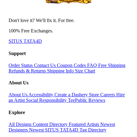
Don't love it? We'll fix it. For free.
100% Free Exchanges.
SITUS TATA4D
Support
Order Status
Contact Us
Coupon Codes
FAQ
Free Shipping
Refunds & Returns
Shipping Info
Size Chart
About Us
About Us
Accessibility
Create a Dashery Store
Careers
Hire
an Artist
Social Responsibility
TeePublic Reviews
Explore
All Designs
Content Directory
Featured Artists
Newest
Designers
Newest SITUS TATA4D
Tag Directory