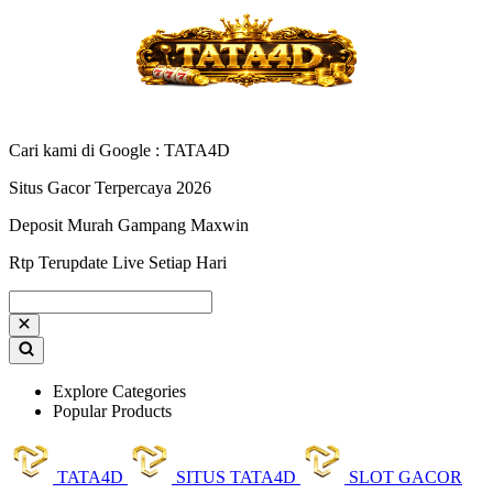
Cari kami di Google : TATA4D
Situs Gacor Terpercaya 2026
Deposit Murah Gampang Maxwin
Rtp Terupdate Live Setiap Hari
Explore Categories
Popular Products
TATA4D
SITUS TATA4D
SLOT GACOR