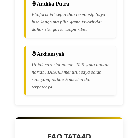
Andika Putra
Platform ini cepat dan responsif. Saya
bisa langsung pilih game favorit dari
daftar slot gacor tanpa ribet.
Ardiansyah
Untuk cari slot gacor 2026 yang update
harian, TATA4D menurut saya salah
satu yang paling konsisten dan
terpercaya.
FAQ TATA4D