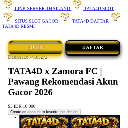
LINK SERVER THAILAND
TATA4D SLOT
SITUS SLOT GACOR
TATA4D DAFTAR
TATA4D RESMI
LOGIN
DAFTAR
Design ID: 74165272
TATA4D x Zamora FC |
Pawang Rekomendasi Akun
Gacor 2026
$3
IDR 10.000
Create an account to favorite this design!