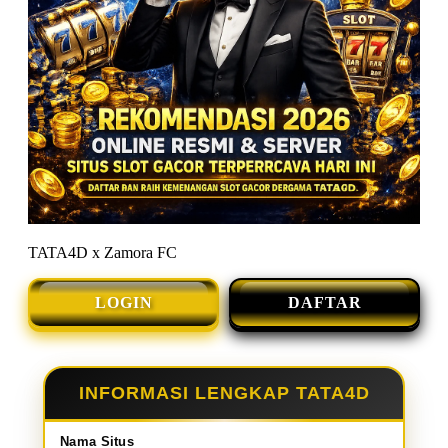
TATA4D x Zamora FC
LOGIN
DAFTAR
INFORMASI LENGKAP TATA4D
Nama Situs