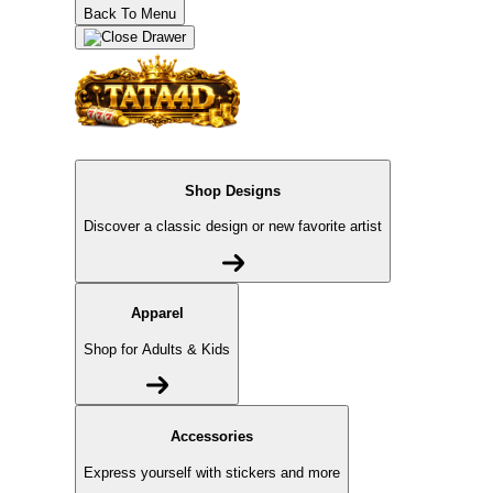
Back To Menu
Shop Designs
Discover a classic design or new favorite artist
Apparel
Shop for Adults & Kids
Accessories
Express yourself with stickers and more