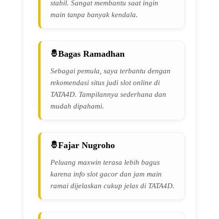
stabil. Sangat membantu saat ingin
main tanpa banyak kendala.
Bagas Ramadhan
Sebagai pemula, saya terbantu dengan
rekomendasi situs judi slot online di
TATA4D. Tampilannya sederhana dan
mudah dipahami.
Fajar Nugroho
Peluang maxwin terasa lebih bagus
karena info slot gacor dan jam main
ramai dijelaskan cukup jelas di TATA4D.