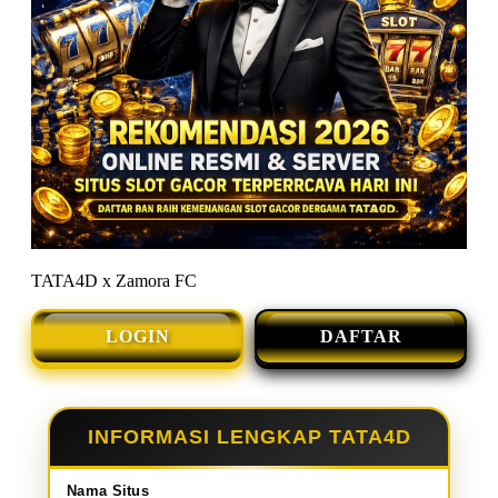
TATA4D x Zamora FC
LOGIN
DAFTAR
INFORMASI LENGKAP TATA4D
Nama Situs