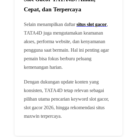
Cepat, dan Terpercaya
Selain menampilkan daftar
situs slot gacor
,
TATA4D juga mengutamakan keamanan
akses, performa website, dan kenyamanan
pengguna saat bermain. Hal ini penting agar
pemain bisa fokus berburu peluang
kemenangan harian.
Dengan dukungan update konten yang
konsisten, TATA4D tetap relevan sebagai
pilihan utama pencarian keyword slot gacor,
slot gacor 2026, hingga rekomendasi situs
maxwin terpercaya.