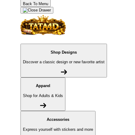
Back To Menu
Shop Designs
Discover a classic design or new favorite artist
Apparel
Shop for Adults & Kids
Accessories
Express yourself with stickers and more