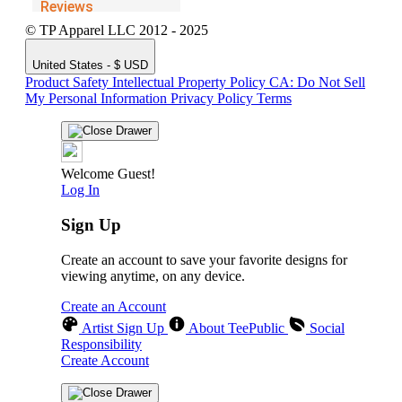
© TP Apparel LLC 2012 - 2025
United States - $ USD
Product Safety
Intellectual Property Policy
CA: Do Not Sell
My Personal Information
Privacy Policy
Terms
Welcome Guest!
Log In
Sign Up
Create an account to save your favorite designs for
viewing anytime, on any device.
Create an Account
Artist Sign Up
About TeePublic
Social
Responsibility
Create Account