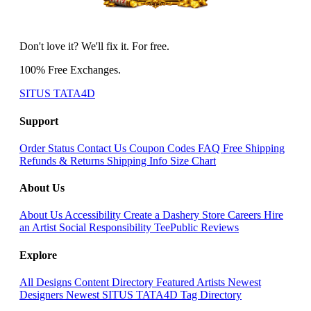
Don't love it? We'll fix it. For free.
100% Free Exchanges.
SITUS TATA4D
Support
Order Status
Contact Us
Coupon Codes
FAQ
Free Shipping
Refunds & Returns
Shipping Info
Size Chart
About Us
About Us
Accessibility
Create a Dashery Store
Careers
Hire
an Artist
Social Responsibility
TeePublic Reviews
Explore
All Designs
Content Directory
Featured Artists
Newest
Designers
Newest SITUS TATA4D
Tag Directory