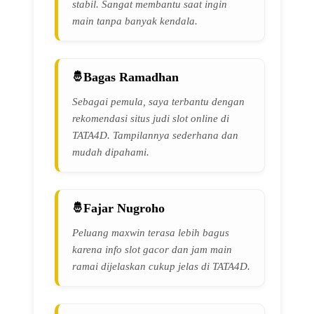
stabil. Sangat membantu saat ingin
main tanpa banyak kendala.
Bagas Ramadhan
Sebagai pemula, saya terbantu dengan
rekomendasi situs judi slot online di
TATA4D. Tampilannya sederhana dan
mudah dipahami.
Fajar Nugroho
Peluang maxwin terasa lebih bagus
karena info slot gacor dan jam main
ramai dijelaskan cukup jelas di TATA4D.