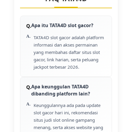
Apa itu TATA4D slot gacor?
TATA4D slot gacor adalah platform
informasi dan akses permainan
yang membahas daftar situs slot
gacor, link harian, serta peluang
jackpot terbesar 2026.
Apa keunggulan TATA4D
dibanding platform lain?
Keunggulannya ada pada update
slot gacor hari ini, rekomendasi
situs judi slot online gampang
menang, serta akses website yang