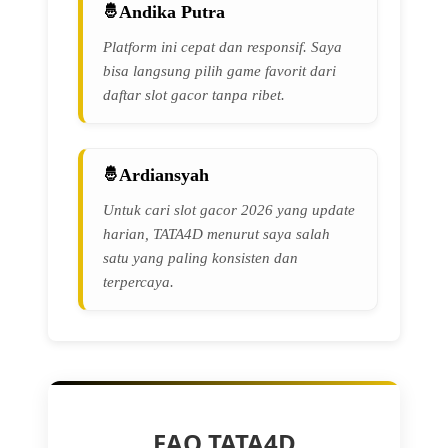
Andika Putra
Platform ini cepat dan responsif. Saya
bisa langsung pilih game favorit dari
daftar slot gacor tanpa ribet.
Ardiansyah
Untuk cari slot gacor 2026 yang update
harian, TATA4D menurut saya salah
satu yang paling konsisten dan
terpercaya.
FAQ TATA4D