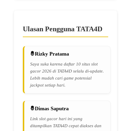
Ulasan Pengguna TATA4D
Rizky Pratama
Saya suka karena daftar 10 situs slot
gacor 2026 di TATA4D selalu di-update.
Lebih mudah cari game potensial
jackpot setiap hari.
Dimas Saputra
Link slot gacor hari ini yang
ditampilkan TATA4D cepat diakses dan