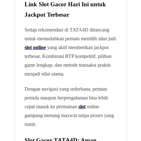
Link Slot Gacor Hari Ini untuk
Jackpot Terbesar
Setiap rekomendasi di TATA4D dirancang
untuk memudahkan pemain memilih situs judi
slot online
yang aktif memberikan jackpot
terbesar. Kombinasi RTP kompetitif, pilihan
game lengkap, dan metode transaksi praktis
menjadi nilai utama.
Dengan navigasi yang sederhana, pemain
pemula maupun berpengalaman bisa lebih
cepat masuk ke permainan
slot
online
gampang menang maxwin tanpa proses yang
rumit.
Slot Gacor TATA4D: Aman,