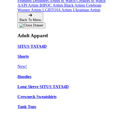
Featured Designers
Artists to Watch
Creators to Watch
AAPI Artists
BIPOC Artists
Black Artists
Celebrate
Women Artists
LGBTQIA Artists
Ukrainian Artists
Back To Menu
Adult Apparel
SITUS TATA4D
Shorts
New!
Hoodies
Long Sleeve SITUS TATA4D
Crewneck Sweatshirts
Tank Tops