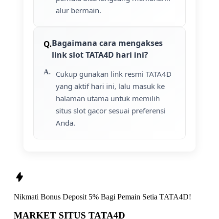
alur bermain.
Bagaimana cara mengakses
link slot TATA4D hari ini?
Cukup gunakan link resmi TATA4D
yang aktif hari ini, lalu masuk ke
halaman utama untuk memilih
situs slot gacor sesuai preferensi
Anda.
Nikmati
Bonus Deposit 5%
Bagi Pemain Setia
TATA4D!
MARKET SITUS TATA4D