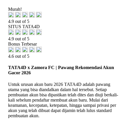
Murah!
4.9 out of 5
SITUS TATA4D
4.9 out of 5
Bonus Terbesar
4.6 out of 5
TATA4D x Zamora FC | Pawang Rekomendasi Akun
Gacor 2026
Untuk urusan akun baru 2026 TATA4D adalah pawang
utama yang bisa diandalkan dalam hal tersebut. Setiap
pembuatan akun bisa dipastikan telah dites dan diuji berkali-
kali sebelum pendaftar membuat akun baru. Mulai dari
keamanan, kecepatan, ketepatan, hingga sampai privasi per
akun yang telah dibuat dapat dijamin telah lulus standard
pembuatan akun.