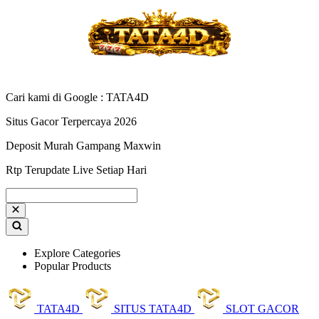
Cari kami di Google : TATA4D
Situs Gacor Terpercaya 2026
Deposit Murah Gampang Maxwin
Rtp Terupdate Live Setiap Hari
Explore Categories
Popular Products
TATA4D
SITUS TATA4D
SLOT GACOR