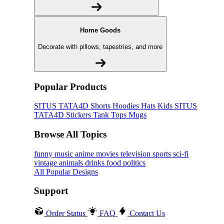
Home Goods
Decorate with pillows, tapestries, and more
Popular Products
SITUS TATA4D
Shorts
Hoodies
Hats
Kids SITUS
TATA4D
Stickers
Tank Tops
Mugs
Browse All Topics
funny
music
anime
movies
television
sports
sci-fi
vintage
animals
drinks
food
politics
All Popular Designs
Support
Order Status
FAQ
Contact Us