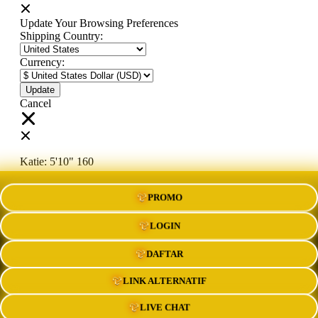
Update Your Browsing Preferences
Shipping Country:
Currency:
Cancel
Katie:
5'10"
160
PROMO
Select your person:
Male
Female
LOGIN
Height
Short
Med
Tall
DAFTAR
Weight
Slim
Avg
Heavy
LINK ALTERNATIF
View Size Chart
LIVE CHAT