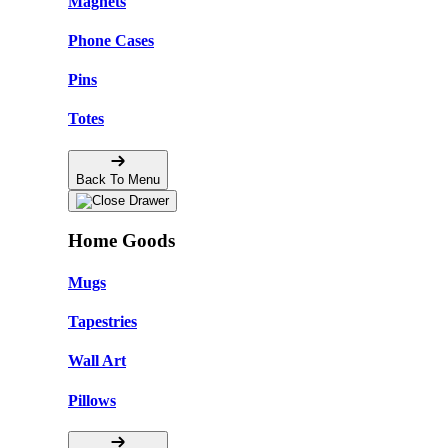
Magnets
Phone Cases
Pins
Totes
Back To Menu
Home Goods
Mugs
Tapestries
Wall Art
Pillows