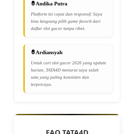
Andika Putra
Platform ini cepat dan responsif. Saya
bisa langsung pilih game favorit dari
daftar slot gacor tanpa ribet.
Ardiansyah
Untuk cari slot gacor 2026 yang update
harian, TATA4D menurut saya salah
satu yang paling konsisten dan
terpercaya.
FAQ TATA4D