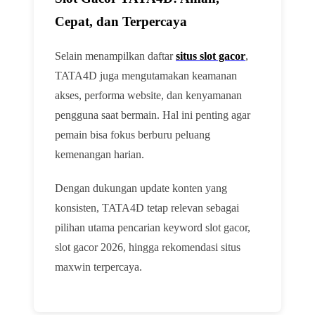
Cepat, dan Terpercaya
Selain menampilkan daftar
situs slot gacor
,
TATA4D juga mengutamakan keamanan
akses, performa website, dan kenyamanan
pengguna saat bermain. Hal ini penting agar
pemain bisa fokus berburu peluang
kemenangan harian.
Dengan dukungan update konten yang
konsisten, TATA4D tetap relevan sebagai
pilihan utama pencarian keyword slot gacor,
slot gacor 2026, hingga rekomendasi situs
maxwin terpercaya.