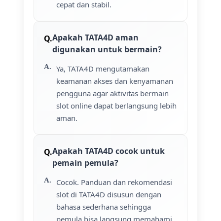
cepat dan stabil.
Apakah TATA4D aman
digunakan untuk bermain?
Ya, TATA4D mengutamakan
keamanan akses dan kenyamanan
pengguna agar aktivitas bermain
slot online dapat berlangsung lebih
aman.
Apakah TATA4D cocok untuk
pemain pemula?
Cocok. Panduan dan rekomendasi
slot di TATA4D disusun dengan
bahasa sederhana sehingga
pemula bisa langsung memahami