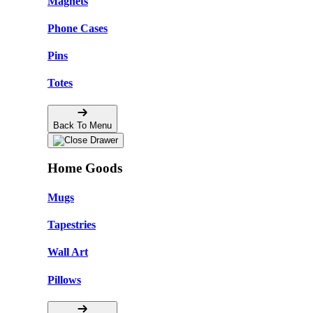
Magnets
Phone Cases
Pins
Totes
Back To Menu
Home Goods
Mugs
Tapestries
Wall Art
Pillows