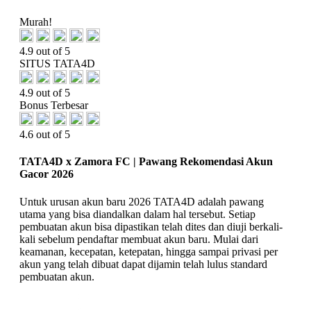
Murah!
4.9 out of 5
SITUS TATA4D
4.9 out of 5
Bonus Terbesar
4.6 out of 5
TATA4D x Zamora FC | Pawang Rekomendasi Akun
Gacor 2026
Untuk urusan akun baru 2026 TATA4D adalah pawang
utama yang bisa diandalkan dalam hal tersebut. Setiap
pembuatan akun bisa dipastikan telah dites dan diuji berkali-
kali sebelum pendaftar membuat akun baru. Mulai dari
keamanan, kecepatan, ketepatan, hingga sampai privasi per
akun yang telah dibuat dapat dijamin telah lulus standard
pembuatan akun.