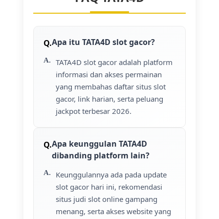
Apa itu TATA4D slot gacor?
TATA4D slot gacor adalah platform
informasi dan akses permainan
yang membahas daftar situs slot
gacor, link harian, serta peluang
jackpot terbesar 2026.
Apa keunggulan TATA4D
dibanding platform lain?
Keunggulannya ada pada update
slot gacor hari ini, rekomendasi
situs judi slot online gampang
menang, serta akses website yang