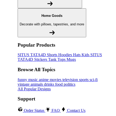
Home Goods
Decorate with pillows, tapestries, and more
Popular Products
SITUS TATA4D
Shorts
Hoodies
Hats
Kids SITUS
TATA4D
Stickers
Tank Tops
Mugs
Browse All Topics
funny
music
anime
movies
television
sports
sci-fi
vintage
animals
drinks
food
politics
All Popular Designs
Support
Order Status
FAQ
Contact Us