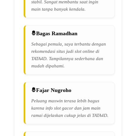
stabil. Sangat membantu saat ingin
main tanpa banyak kendala.
Bagas Ramadhan
Sebagai pemula, saya terbantu dengan
rekomendasi situs judi slot online di
TATA4D. Tampilannya sederhana dan
mudah dipahami.
Fajar Nugroho
Peluang maxwin terasa lebih bagus
karena info slot gacor dan jam main
ramai dijelaskan cukup jelas di TATA4D.