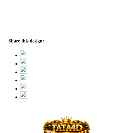
Share this design: