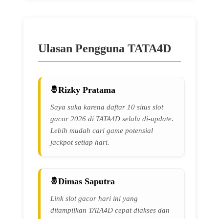
Ulasan Pengguna TATA4D
Rizky Pratama
Saya suka karena daftar 10 situs slot
gacor 2026 di TATA4D selalu di-update.
Lebih mudah cari game potensial
jackpot setiap hari.
Dimas Saputra
Link slot gacor hari ini yang
ditampilkan TATA4D cepat diakses dan