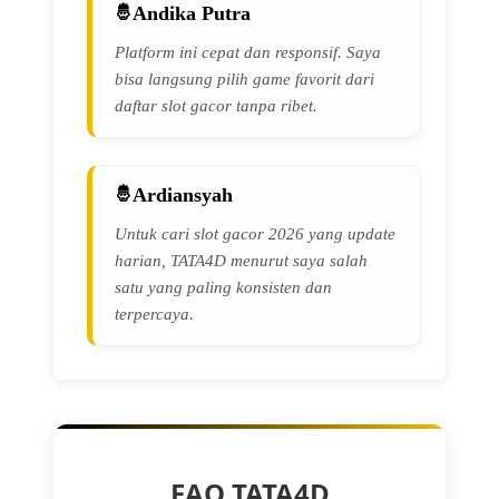
Andika Putra
Platform ini cepat dan responsif. Saya
bisa langsung pilih game favorit dari
daftar slot gacor tanpa ribet.
Ardiansyah
Untuk cari slot gacor 2026 yang update
harian, TATA4D menurut saya salah
satu yang paling konsisten dan
terpercaya.
FAQ TATA4D