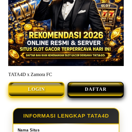
TATA4D x Zamora FC
LOGIN
DAFTAR
INFORMASI LENGKAP TATA4D
Nama Situs