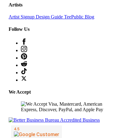
Artists
Artist Signup
Design Guide
TeePublic Blog
Follow Us
We Accept