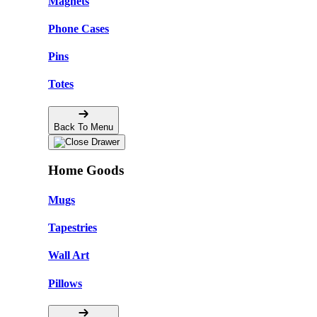
Magnets
Phone Cases
Pins
Totes
Back To Menu
Home Goods
Mugs
Tapestries
Wall Art
Pillows