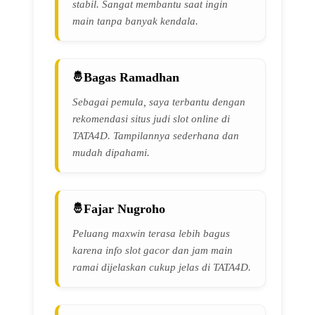
stabil. Sangat membantu saat ingin
main tanpa banyak kendala.
Bagas Ramadhan
Sebagai pemula, saya terbantu dengan
rekomendasi situs judi slot online di
TATA4D. Tampilannya sederhana dan
mudah dipahami.
Fajar Nugroho
Peluang maxwin terasa lebih bagus
karena info slot gacor dan jam main
ramai dijelaskan cukup jelas di TATA4D.