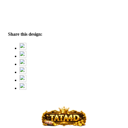
Share this design: