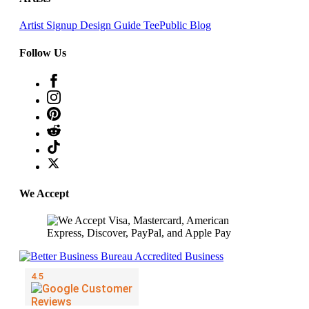
Artist Signup
Design Guide
TeePublic Blog
Follow Us
We Accept