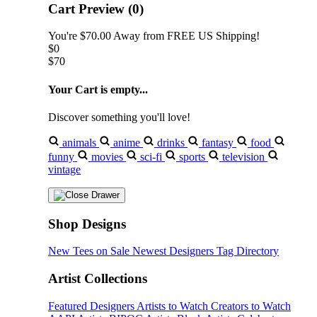
Cart Preview (0)
You're
$70.00
Away from
FREE US Shipping!
$0
$70
Your Cart is empty...
Discover something you'll love!
animals
anime
drinks
fantasy
food
funny
movies
sci-fi
sports
television
vintage
Shop Designs
New Tees on Sale
Newest Designers
Tag Directory
Artist Collections
Featured Designers
Artists to Watch
Creators to Watch