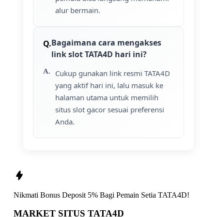
alur bermain.
Bagaimana cara mengakses
link slot TATA4D hari ini?
Cukup gunakan link resmi TATA4D
yang aktif hari ini, lalu masuk ke
halaman utama untuk memilih
situs slot gacor sesuai preferensi
Anda.
Nikmati
Bonus Deposit 5%
Bagi Pemain Setia
TATA4D!
MARKET SITUS TATA4D