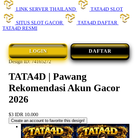
LINK SERVER THAILAND
TATA4D SLOT
SITUS SLOT GACOR
TATA4D DAFTAR
TATA4D RESMI
LOGIN
DAFTAR
Design ID: 74165272
TATA4D | Pawang
Rekomendasi Akun Gacor
2026
$3
IDR 10.000
Create an account to favorite this design!