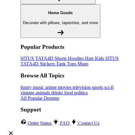
Home Goods
Decorate with pillows, tapestries, and more
Popular Products
SITUS TATA4D
Shorts
Hoodies
Hats
Kids SITUS
TATA4D
Stickers
Tank Tops
Mugs
Browse All Topics
funny
music
anime
movies
television
sports
sci-fi
vintage
animals
drinks
food
politics
All Popular Designs
Support
Order Status
FAQ
Contact Us