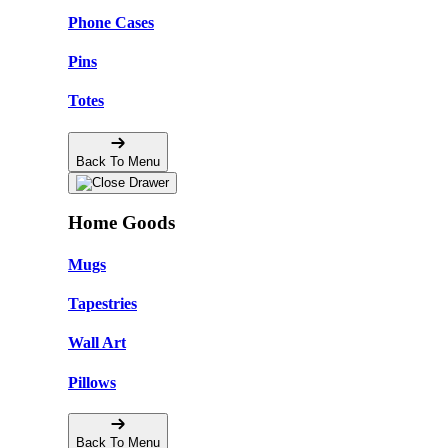
Phone Cases
Pins
Totes
Back To Menu
Home Goods
Mugs
Tapestries
Wall Art
Pillows
Back To Menu