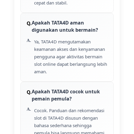
cepat dan stabil.
Apakah TATA4D aman
digunakan untuk bermain?
Ya, TATA4D mengutamakan
keamanan akses dan kenyamanan
pengguna agar aktivitas bermain
slot online dapat berlangsung lebih
aman.
Apakah TATA4D cocok untuk
pemain pemula?
Cocok. Panduan dan rekomendasi
slot di TATA4D disusun dengan
bahasa sederhana sehingga
pemula bisa langsung memahami