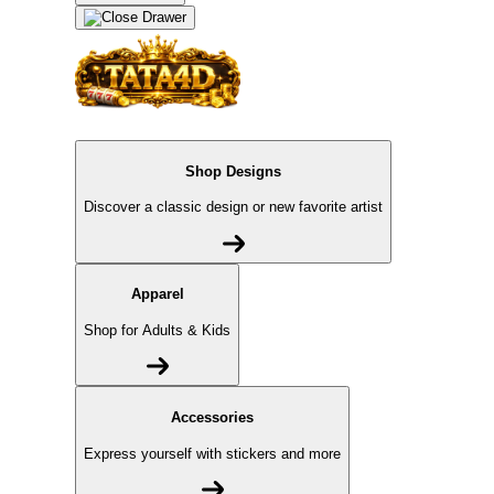
Shop Designs
Discover a classic design or new favorite artist
Apparel
Shop for Adults & Kids
Accessories
Express yourself with stickers and more