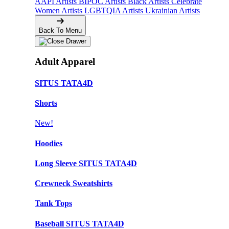
AAPI Artists
BIPOC Artists
Black Artists
Celebrate
Women Artists
LGBTQIA Artists
Ukrainian Artists
Back To Menu
Adult Apparel
SITUS TATA4D
Shorts
New!
Hoodies
Long Sleeve SITUS TATA4D
Crewneck Sweatshirts
Tank Tops
Baseball SITUS TATA4D