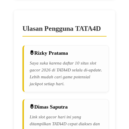
Ulasan Pengguna TATA4D
Rizky Pratama
Saya suka karena daftar 10 situs slot
gacor 2026 di TATA4D selalu di-update.
Lebih mudah cari game potensial
jackpot setiap hari.
Dimas Saputra
Link slot gacor hari ini yang
ditampilkan TATA4D cepat diakses dan