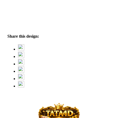
Share this design: