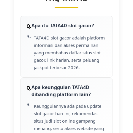
Apa itu TATA4D slot gacor?
TATA4D slot gacor adalah platform
informasi dan akses permainan
yang membahas daftar situs slot
gacor, link harian, serta peluang
jackpot terbesar 2026.
Apa keunggulan TATA4D
dibanding platform lain?
Keunggulannya ada pada update
slot gacor hari ini, rekomendasi
situs judi slot online gampang
menang, serta akses website yang