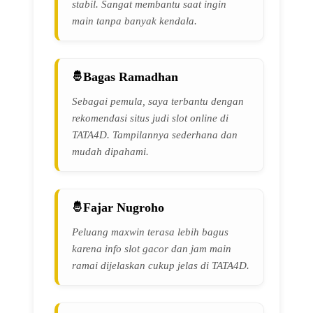
stabil. Sangat membantu saat ingin
main tanpa banyak kendala.
Bagas Ramadhan
Sebagai pemula, saya terbantu dengan
rekomendasi situs judi slot online di
TATA4D. Tampilannya sederhana dan
mudah dipahami.
Fajar Nugroho
Peluang maxwin terasa lebih bagus
karena info slot gacor dan jam main
ramai dijelaskan cukup jelas di TATA4D.