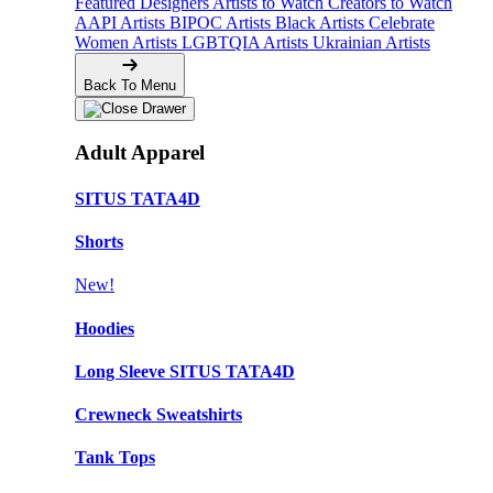
Featured Designers
Artists to Watch
Creators to Watch
AAPI Artists
BIPOC Artists
Black Artists
Celebrate
Women Artists
LGBTQIA Artists
Ukrainian Artists
Back To Menu
Adult Apparel
SITUS TATA4D
Shorts
New!
Hoodies
Long Sleeve SITUS TATA4D
Crewneck Sweatshirts
Tank Tops