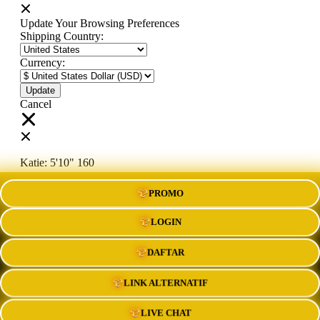
Update Your Browsing Preferences
Shipping Country:
Currency:
Cancel
Katie:
5'10"
160
PROMO
Select your person:
Male
Female
LOGIN
Height
Short
Med
Tall
DAFTAR
Weight
Slim
Avg
Heavy
LINK ALTERNATIF
View Size Chart
LIVE CHAT