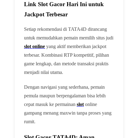
Link Slot Gacor Hari Ini untuk
Jackpot Terbesar
Setiap rekomendasi di TATA4D dirancang
untuk memudahkan pemain memilih situs judi
slot online
yang aktif memberikan jackpot
terbesar. Kombinasi RTP kompetitif, pilihan
game lengkap, dan metode transaksi praktis
menjadi nilai utama.
Dengan navigasi yang sederhana, pemain
pemula maupun berpengalaman bisa lebih
cepat masuk ke permainan
slot
online
gampang menang maxwin tanpa proses yang
rumit.
Slot Gacor TATA4D: Aman,