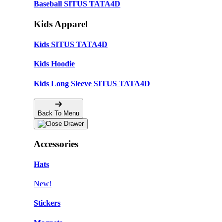
Baseball SITUS TATA4D
Kids Apparel
Kids SITUS TATA4D
Kids Hoodie
Kids Long Sleeve SITUS TATA4D
Back To Menu
Accessories
Hats
New!
Stickers