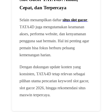
Cepat, dan Terpercaya
Selain menampilkan daftar
situs slot gacor
,
TATA4D juga mengutamakan keamanan
akses, performa website, dan kenyamanan
pengguna saat bermain. Hal ini penting agar
pemain bisa fokus berburu peluang
kemenangan harian.
Dengan dukungan update konten yang
konsisten, TATA4D tetap relevan sebagai
pilihan utama pencarian keyword slot gacor,
slot gacor 2026, hingga rekomendasi situs
maxwin terpercaya.