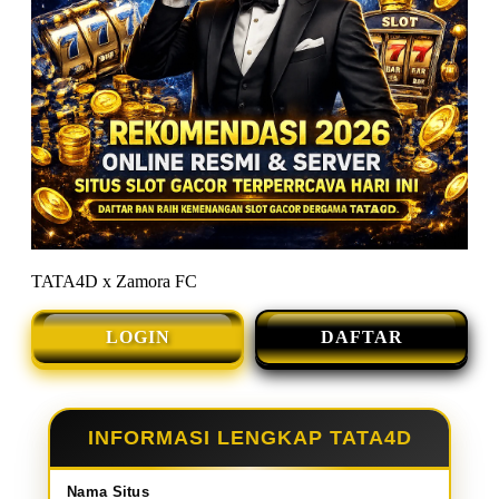
TATA4D x Zamora FC
LOGIN
DAFTAR
INFORMASI LENGKAP TATA4D
Nama Situs