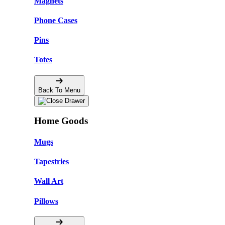
Magnets
Phone Cases
Pins
Totes
Back To Menu
Home Goods
Mugs
Tapestries
Wall Art
Pillows