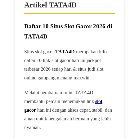
Artikel TATA4D
Daftar 10 Situs Slot Gacor 2026 di
TATA4D
Situs slot gacor
TATA4D
merupakan info
daftar 10 link slot gacor hari ini jackpot
terbesar 2026 setiap hari & situs judi slot
online gampang menang maxwin.
Melalui pembaruan rutin, TATA4D
membantu pemain menemukan link
slot
gacor
hari ini dengan akses cepat, stabil, dan
aman untuk pengalaman bermain yang lebih
nyaman.