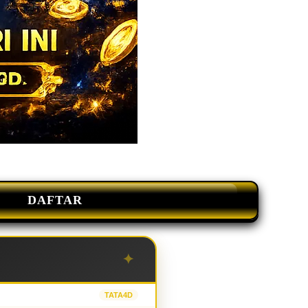
DAFTAR
TATA4D