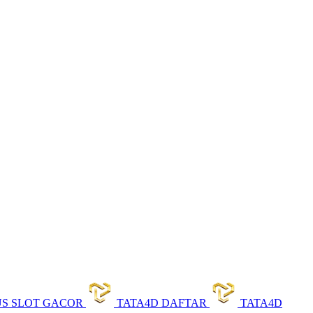
US SLOT GACOR
TATA4D DAFTAR
TATA4D