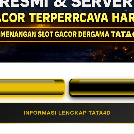
INFORMASI LENGKAP TATA4D