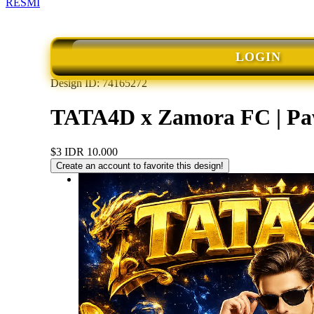
RESMI
LOGIN
Design ID: 74165272
TATA4D x Zamora FC | Pa
$3
IDR 10.000
Create an account to favorite this design!