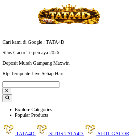
Cari kami di Google : TATA4D
Situs Gacor Terpercaya 2026
Deposit Murah Gampang Maxwin
Rtp Terupdate Live Setiap Hari
Explore Categories
Popular Products
TATA4D
SITUS TATA4D
SLOT GACOR