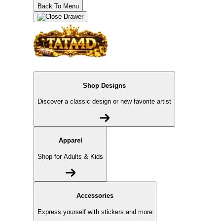
Back To Menu
Shop Designs
Discover a classic design or new favorite artist
Apparel
Shop for Adults & Kids
Accessories
Express yourself with stickers and more