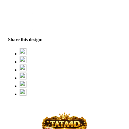
Share this design: