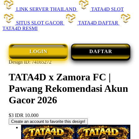
LINK SERVER THAILAND
TATA4D SLOT
SITUS SLOT GACOR
TATA4D DAFTAR
TATA4D RESMI
LOGIN
DAFTAR
Design ID: 74165272
TATA4D x Zamora FC |
Pawang Rekomendasi Akun
Gacor 2026
$3
IDR 10.000
Create an account to favorite this design!