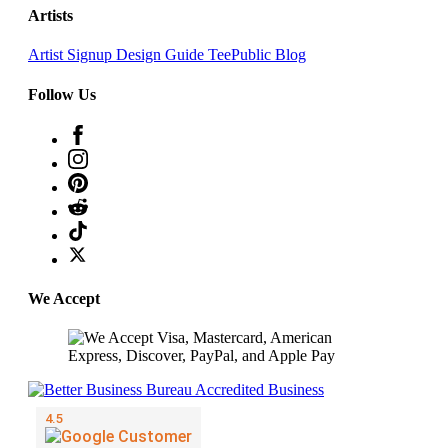
Artists
Artist Signup
Design Guide
TeePublic Blog
Follow Us
We Accept