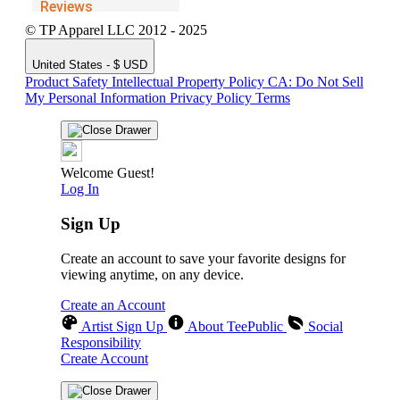
© TP Apparel LLC 2012 - 2025
United States - $ USD
Product Safety
Intellectual Property Policy
CA: Do Not Sell
My Personal Information
Privacy Policy
Terms
Welcome Guest!
Log In
Sign Up
Create an account to save your favorite designs for
viewing anytime, on any device.
Create an Account
Artist Sign Up
About TeePublic
Social
Responsibility
Create Account