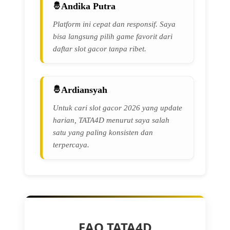
Andika Putra
Platform ini cepat dan responsif. Saya
bisa langsung pilih game favorit dari
daftar slot gacor tanpa ribet.
Ardiansyah
Untuk cari slot gacor 2026 yang update
harian, TATA4D menurut saya salah
satu yang paling konsisten dan
terpercaya.
FAQ TATA4D