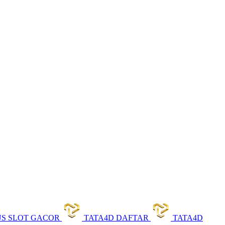
US SLOT GACOR
TATA4D DAFTAR
TATA4D