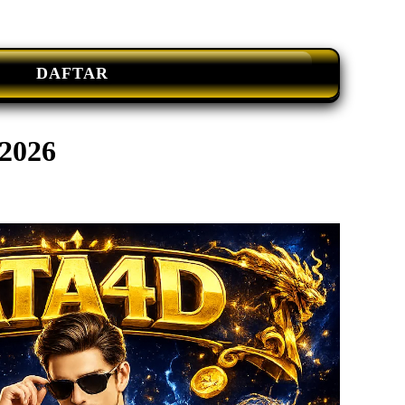
DAFTAR
2026