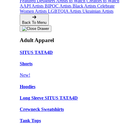
Featured Designers
Artists to Watch
Creators to Watch
AAPI Artists
BIPOC Artists
Black Artists
Celebrate
Women Artists
LGBTQIA Artists
Ukrainian Artists
Back To Menu
Adult Apparel
SITUS TATA4D
Shorts
New!
Hoodies
Long Sleeve SITUS TATA4D
Crewneck Sweatshirts
Tank Tops