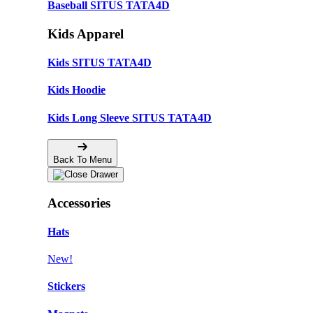
Baseball SITUS TATA4D
Kids Apparel
Kids SITUS TATA4D
Kids Hoodie
Kids Long Sleeve SITUS TATA4D
Back To Menu
Accessories
Hats
New!
Stickers