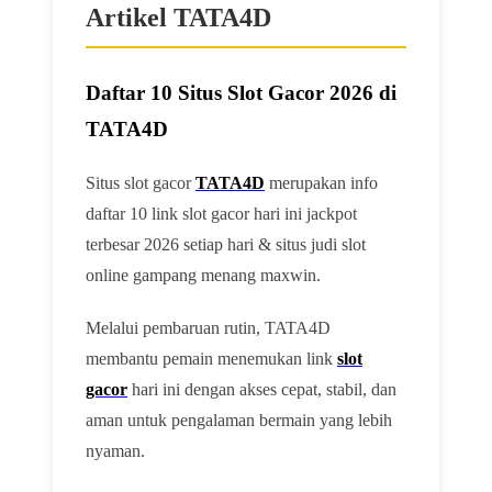
Artikel TATA4D
Daftar 10 Situs Slot Gacor 2026 di
TATA4D
Situs slot gacor
TATA4D
merupakan info
daftar 10 link slot gacor hari ini jackpot
terbesar 2026 setiap hari & situs judi slot
online gampang menang maxwin.
Melalui pembaruan rutin, TATA4D
membantu pemain menemukan link
slot
gacor
hari ini dengan akses cepat, stabil, dan
aman untuk pengalaman bermain yang lebih
nyaman.