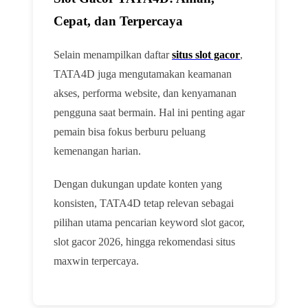
Cepat, dan Terpercaya
Selain menampilkan daftar
situs slot gacor
,
TATA4D juga mengutamakan keamanan
akses, performa website, dan kenyamanan
pengguna saat bermain. Hal ini penting agar
pemain bisa fokus berburu peluang
kemenangan harian.
Dengan dukungan update konten yang
konsisten, TATA4D tetap relevan sebagai
pilihan utama pencarian keyword slot gacor,
slot gacor 2026, hingga rekomendasi situs
maxwin terpercaya.