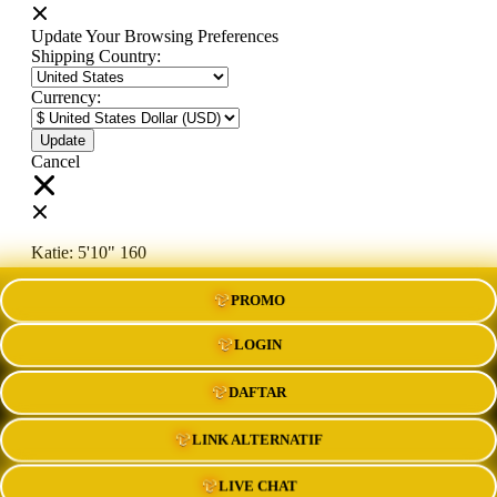
Update Your Browsing Preferences
Shipping Country:
Currency:
Cancel
Katie:
5'10"
160
PROMO
Select your person:
Male
Female
LOGIN
Height
Short
Med
Tall
DAFTAR
Weight
Slim
Avg
Heavy
LINK ALTERNATIF
View Size Chart
LIVE CHAT