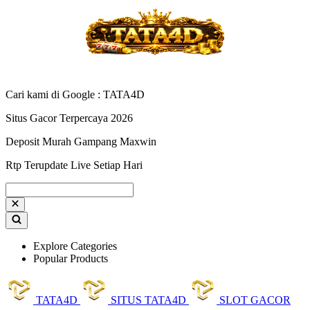
Cari kami di Google : TATA4D
Situs Gacor Terpercaya 2026
Deposit Murah Gampang Maxwin
Rtp Terupdate Live Setiap Hari
Explore Categories
Popular Products
TATA4D
SITUS TATA4D
SLOT GACOR