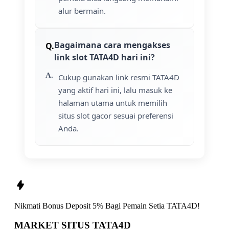
alur bermain.
Bagaimana cara mengakses
link slot TATA4D hari ini?
Cukup gunakan link resmi TATA4D
yang aktif hari ini, lalu masuk ke
halaman utama untuk memilih
situs slot gacor sesuai preferensi
Anda.
Nikmati
Bonus Deposit 5%
Bagi Pemain Setia
TATA4D!
MARKET SITUS TATA4D