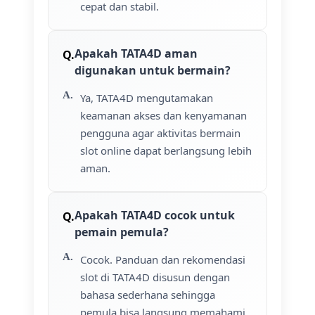
cepat dan stabil.
Apakah TATA4D aman
digunakan untuk bermain?
Ya, TATA4D mengutamakan
keamanan akses dan kenyamanan
pengguna agar aktivitas bermain
slot online dapat berlangsung lebih
aman.
Apakah TATA4D cocok untuk
pemain pemula?
Cocok. Panduan dan rekomendasi
slot di TATA4D disusun dengan
bahasa sederhana sehingga
pemula bisa langsung memahami