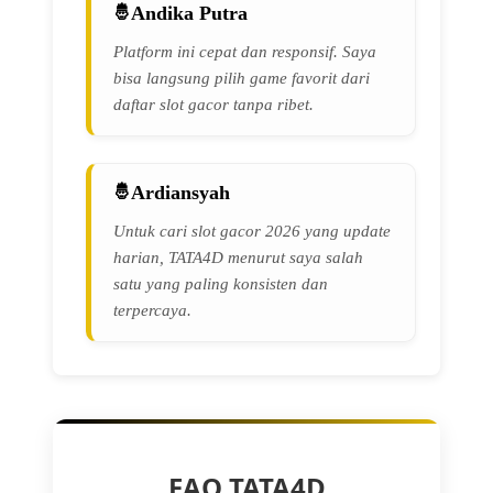
Andika Putra
Platform ini cepat dan responsif. Saya
bisa langsung pilih game favorit dari
daftar slot gacor tanpa ribet.
Ardiansyah
Untuk cari slot gacor 2026 yang update
harian, TATA4D menurut saya salah
satu yang paling konsisten dan
terpercaya.
FAQ TATA4D