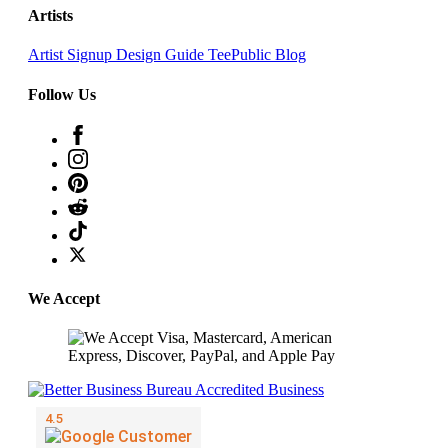
Artists
Artist Signup
Design Guide
TeePublic Blog
Follow Us
We Accept