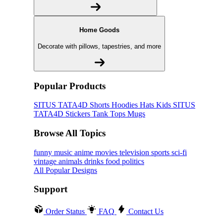
Home Goods
Decorate with pillows, tapestries, and more
Popular Products
SITUS TATA4D
Shorts
Hoodies
Hats
Kids SITUS
TATA4D
Stickers
Tank Tops
Mugs
Browse All Topics
funny
music
anime
movies
television
sports
sci-fi
vintage
animals
drinks
food
politics
All Popular Designs
Support
Order Status
FAQ
Contact Us