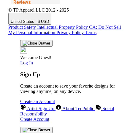
© TP Apparel LLC 2012 - 2025
United States - $ USD
Product Safety
Intellectual Property Policy
CA: Do Not Sell
My Personal Information
Privacy Policy
Terms
Welcome Guest!
Log In
Sign Up
Create an account to save your favorite designs for
viewing anytime, on any device.
Create an Account
Artist Sign Up
About TeePublic
Social
Responsibility
Create Account