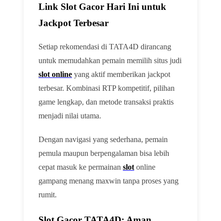
Link Slot Gacor Hari Ini untuk
Jackpot Terbesar
Setiap rekomendasi di TATA4D dirancang
untuk memudahkan pemain memilih situs judi
slot online
yang aktif memberikan jackpot
terbesar. Kombinasi RTP kompetitif, pilihan
game lengkap, dan metode transaksi praktis
menjadi nilai utama.
Dengan navigasi yang sederhana, pemain
pemula maupun berpengalaman bisa lebih
cepat masuk ke permainan
slot
online
gampang menang maxwin tanpa proses yang
rumit.
Slot Gacor TATA4D: Aman,