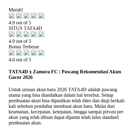
Murah!
4.9 out of 5
SITUS TATA4D
4.9 out of 5
Bonus Terbesar
4.6 out of 5
TATA4D x Zamora FC | Pawang Rekomendasi Akun
Gacor 2026
Untuk urusan akun baru 2026 TATA4D adalah pawang
utama yang bisa diandalkan dalam hal tersebut. Setiap
pembuatan akun bisa dipastikan telah dites dan diuji berkali-
kali sebelum pendaftar membuat akun baru. Mulai dari
keamanan, kecepatan, ketepatan, hingga sampai privasi per
akun yang telah dibuat dapat dijamin telah lulus standard
pembuatan akun.