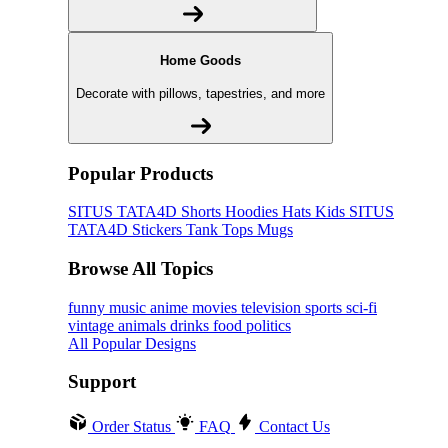
Home Goods
Decorate with pillows, tapestries, and more
Popular Products
SITUS TATA4D
Shorts
Hoodies
Hats
Kids SITUS
TATA4D
Stickers
Tank Tops
Mugs
Browse All Topics
funny
music
anime
movies
television
sports
sci-fi
vintage
animals
drinks
food
politics
All Popular Designs
Support
Order Status
FAQ
Contact Us