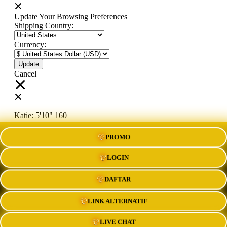
Update Your Browsing Preferences
Shipping Country:
Currency:
Cancel
Katie:
5'10"
160
PROMO
Select your person:
Male
Female
LOGIN
Height
Short
Med
Tall
DAFTAR
Weight
Slim
Avg
Heavy
LINK ALTERNATIF
View Size Chart
LIVE CHAT