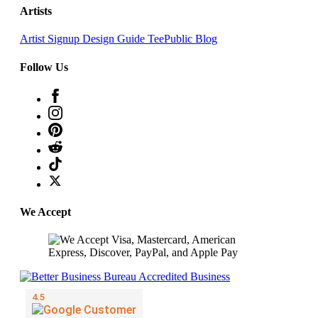
Artists
Artist Signup
Design Guide
TeePublic Blog
Follow Us
We Accept