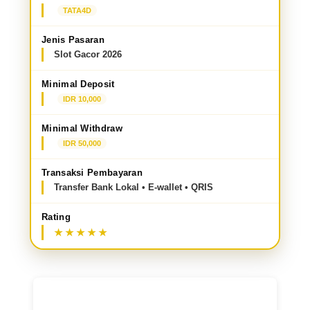
TATA4D
Jenis Pasaran
Slot Gacor 2026
Minimal Deposit
IDR 10,000
Minimal Withdraw
IDR 50,000
Transaksi Pembayaran
Transfer Bank Lokal • E-wallet • QRIS
Rating