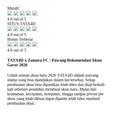
Murah!
4.9 out of 5
SITUS TATA4D
4.9 out of 5
Bonus Terbesar
4.6 out of 5
TATA4D x Zamora FC | Pawang Rekomendasi Akun
Gacor 2026
Untuk urusan akun baru 2026 TATA4D adalah pawang
utama yang bisa diandalkan dalam hal tersebut. Setiap
pembuatan akun bisa dipastikan telah dites dan diuji berkali-
kali sebelum pendaftar membuat akun baru. Mulai dari
keamanan, kecepatan, ketepatan, hingga sampai privasi per
akun yang telah dibuat dapat dijamin telah lulus standard
pembuatan akun.