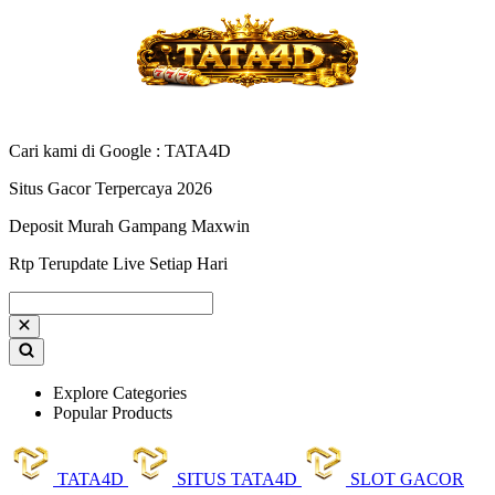
Cari kami di Google : TATA4D
Situs Gacor Terpercaya 2026
Deposit Murah Gampang Maxwin
Rtp Terupdate Live Setiap Hari
Explore Categories
Popular Products
TATA4D
SITUS TATA4D
SLOT GACOR