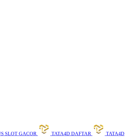
US SLOT GACOR
TATA4D DAFTAR
TATA4D