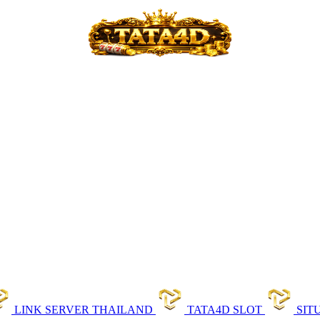
LINK SERVER THAILAND
TATA4D SLOT
SIT