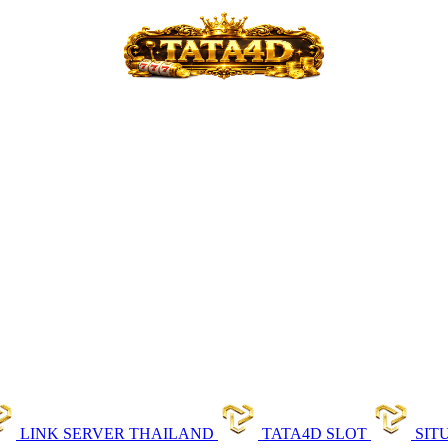
LINK SERVER THAILAND
TATA4D SLOT
SIT