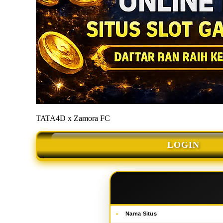
TATA4D x Zamora FC
LOGIN
Nama Situs