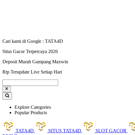
Cari kami di Google : TATA4D
Situs Gacor Terpercaya 2026
Deposit Murah Gampang Maxwin
Rtp Terupdate Live Setiap Hari
Explore Categories
Popular Products
TATA4D
SITUS TATA4D
SLOT GACOR