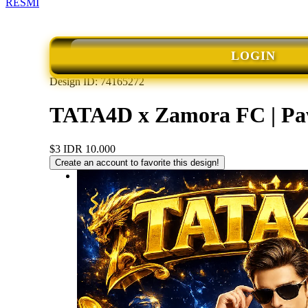
RESMI
LOGIN
Design ID: 74165272
TATA4D x Zamora FC | Pa
$3
IDR 10.000
Create an account to favorite this design!