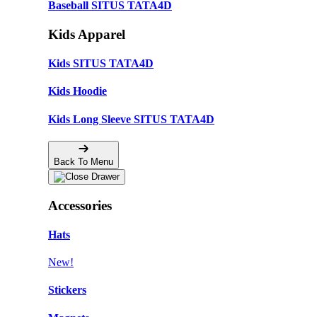
Baseball SITUS TATA4D
Kids Apparel
Kids SITUS TATA4D
Kids Hoodie
Kids Long Sleeve SITUS TATA4D
Back To Menu
Accessories
Hats
New!
Stickers