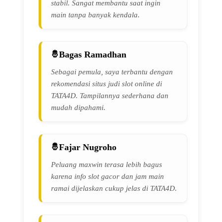
stabil. Sangat membantu saat ingin
main tanpa banyak kendala.
Bagas Ramadhan
Sebagai pemula, saya terbantu dengan
rekomendasi situs judi slot online di
TATA4D. Tampilannya sederhana dan
mudah dipahami.
Fajar Nugroho
Peluang maxwin terasa lebih bagus
karena info slot gacor dan jam main
ramai dijelaskan cukup jelas di TATA4D.