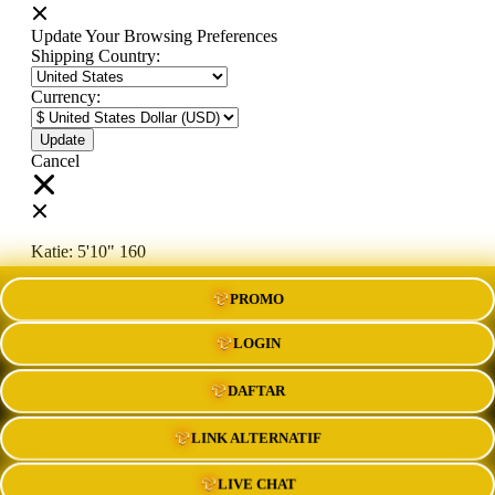
Update Your Browsing Preferences
Shipping Country:
Currency:
Cancel
Katie:
5'10"
160
PROMO
Select your person:
Male
Female
LOGIN
Height
Short
Med
Tall
DAFTAR
Weight
Slim
Avg
Heavy
LINK ALTERNATIF
View Size Chart
LIVE CHAT