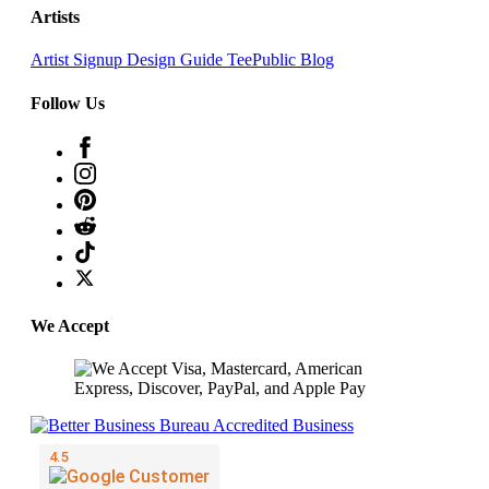
Artists
Artist Signup
Design Guide
TeePublic Blog
Follow Us
We Accept