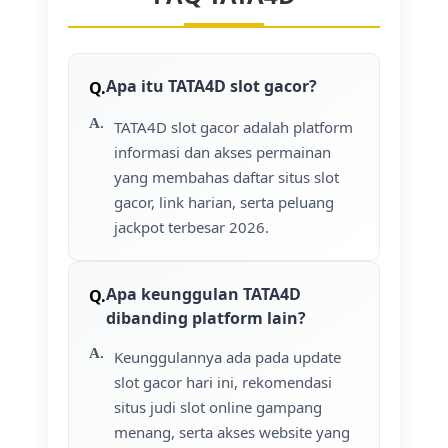
Apa itu TATA4D slot gacor?
TATA4D slot gacor adalah platform
informasi dan akses permainan
yang membahas daftar situs slot
gacor, link harian, serta peluang
jackpot terbesar 2026.
Apa keunggulan TATA4D
dibanding platform lain?
Keunggulannya ada pada update
slot gacor hari ini, rekomendasi
situs judi slot online gampang
menang, serta akses website yang