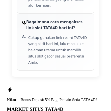
alur bermain.
Bagaimana cara mengakses
link slot TATA4D hari ini?
Cukup gunakan link resmi TATA4D
yang aktif hari ini, lalu masuk ke
halaman utama untuk memilih
situs slot gacor sesuai preferensi
Anda.
Nikmati
Bonus Deposit 5%
Bagi Pemain Setia
TATA4D!
MARKET SITUS TATA4D