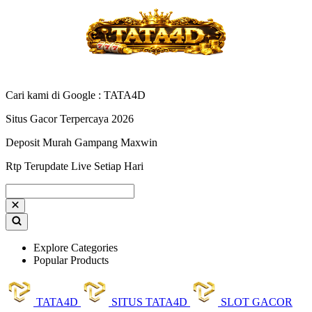
Cari kami di Google : TATA4D
Situs Gacor Terpercaya 2026
Deposit Murah Gampang Maxwin
Rtp Terupdate Live Setiap Hari
Explore Categories
Popular Products
TATA4D
SITUS TATA4D
SLOT GACOR