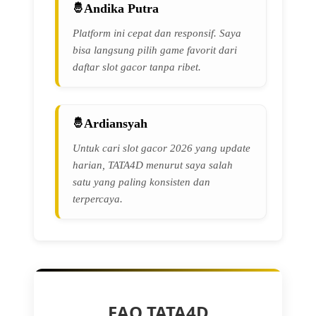
Andika Putra
Platform ini cepat dan responsif. Saya
bisa langsung pilih game favorit dari
daftar slot gacor tanpa ribet.
Ardiansyah
Untuk cari slot gacor 2026 yang update
harian, TATA4D menurut saya salah
satu yang paling konsisten dan
terpercaya.
FAQ TATA4D