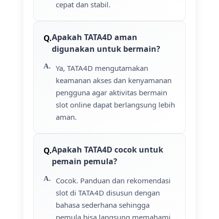
cepat dan stabil.
Apakah TATA4D aman
digunakan untuk bermain?
Ya, TATA4D mengutamakan
keamanan akses dan kenyamanan
pengguna agar aktivitas bermain
slot online dapat berlangsung lebih
aman.
Apakah TATA4D cocok untuk
pemain pemula?
Cocok. Panduan dan rekomendasi
slot di TATA4D disusun dengan
bahasa sederhana sehingga
pemula bisa langsung memahami