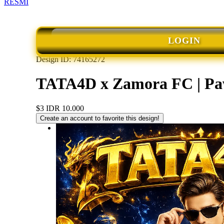
RESMI
LOGIN
Design ID: 74165272
TATA4D x Zamora FC | Pa
$3
IDR 10.000
Create an account to favorite this design!