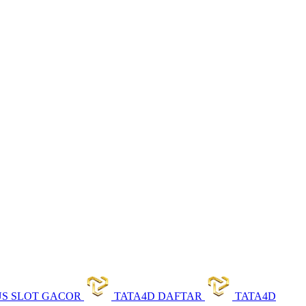
US SLOT GACOR
TATA4D DAFTAR
TATA4D