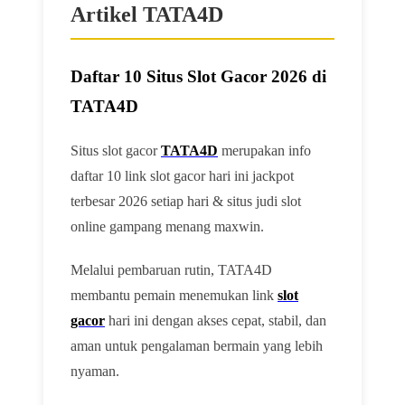
Artikel TATA4D
Daftar 10 Situs Slot Gacor 2026 di
TATA4D
Situs slot gacor
TATA4D
merupakan info
daftar 10 link slot gacor hari ini jackpot
terbesar 2026 setiap hari & situs judi slot
online gampang menang maxwin.
Melalui pembaruan rutin, TATA4D
membantu pemain menemukan link
slot
gacor
hari ini dengan akses cepat, stabil, dan
aman untuk pengalaman bermain yang lebih
nyaman.