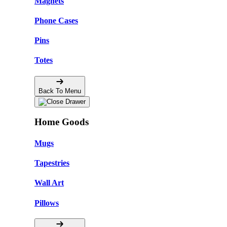
Magnets
Phone Cases
Pins
Totes
Back To Menu
Home Goods
Mugs
Tapestries
Wall Art
Pillows