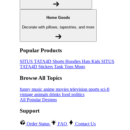
Home Goods
Decorate with pillows, tapestries, and more
Popular Products
SITUS TATA4D
Shorts
Hoodies
Hats
Kids SITUS
TATA4D
Stickers
Tank Tops
Mugs
Browse All Topics
funny
music
anime
movies
television
sports
sci-fi
vintage
animals
drinks
food
politics
All Popular Designs
Support
Order Status
FAQ
Contact Us