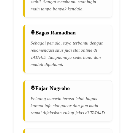
stabil. Sangat membantu saat ingin
main tanpa banyak kendala.
Bagas Ramadhan
Sebagai pemula, saya terbantu dengan
rekomendasi situs judi slot online di
TATA4D. Tampilannya sederhana dan
mudah dipahami.
Fajar Nugroho
Peluang maxwin terasa lebih bagus
karena info slot gacor dan jam main
ramai dijelaskan cukup jelas di TATA4D.