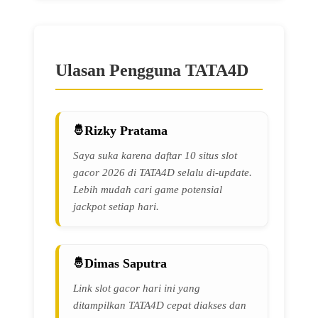
Ulasan Pengguna TATA4D
Rizky Pratama
Saya suka karena daftar 10 situs slot
gacor 2026 di TATA4D selalu di-update.
Lebih mudah cari game potensial
jackpot setiap hari.
Dimas Saputra
Link slot gacor hari ini yang
ditampilkan TATA4D cepat diakses dan