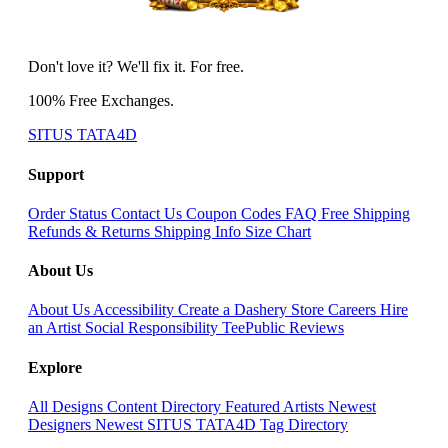
Don't love it? We'll fix it. For free.
100% Free Exchanges.
SITUS TATA4D
Support
Order Status
Contact Us
Coupon Codes
FAQ
Free Shipping
Refunds & Returns
Shipping Info
Size Chart
About Us
About Us
Accessibility
Create a Dashery Store
Careers
Hire
an Artist
Social Responsibility
TeePublic Reviews
Explore
All Designs
Content Directory
Featured Artists
Newest
Designers
Newest SITUS TATA4D
Tag Directory