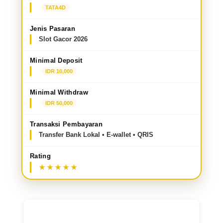
TATA4D
Jenis Pasaran
Slot Gacor 2026
Minimal Deposit
IDR 10,000
Minimal Withdraw
IDR 50,000
Transaksi Pembayaran
Transfer Bank Lokal • E-wallet • QRIS
Rating