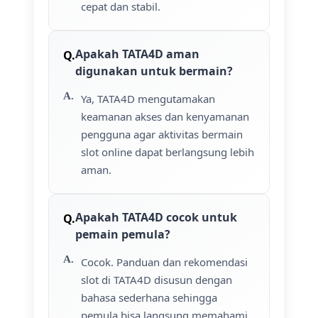
cepat dan stabil.
Apakah TATA4D aman
digunakan untuk bermain?
Ya, TATA4D mengutamakan
keamanan akses dan kenyamanan
pengguna agar aktivitas bermain
slot online dapat berlangsung lebih
aman.
Apakah TATA4D cocok untuk
pemain pemula?
Cocok. Panduan dan rekomendasi
slot di TATA4D disusun dengan
bahasa sederhana sehingga
pemula bisa langsung memahami