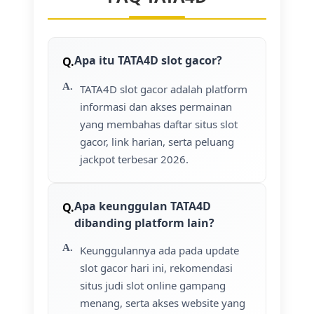
Apa itu TATA4D slot gacor?
TATA4D slot gacor adalah platform
informasi dan akses permainan
yang membahas daftar situs slot
gacor, link harian, serta peluang
jackpot terbesar 2026.
Apa keunggulan TATA4D
dibanding platform lain?
Keunggulannya ada pada update
slot gacor hari ini, rekomendasi
situs judi slot online gampang
menang, serta akses website yang