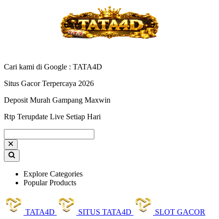
Cari kami di Google : TATA4D
Situs Gacor Terpercaya 2026
Deposit Murah Gampang Maxwin
Rtp Terupdate Live Setiap Hari
Explore Categories
Popular Products
TATA4D
SITUS TATA4D
SLOT GACOR