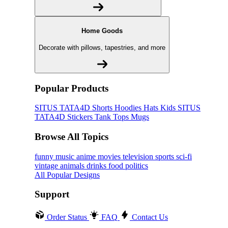
Home Goods
Decorate with pillows, tapestries, and more
Popular Products
SITUS TATA4D
Shorts
Hoodies
Hats
Kids SITUS
TATA4D
Stickers
Tank Tops
Mugs
Browse All Topics
funny
music
anime
movies
television
sports
sci-fi
vintage
animals
drinks
food
politics
All Popular Designs
Support
Order Status
FAQ
Contact Us