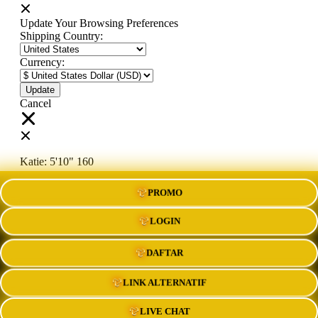
Update Your Browsing Preferences
Shipping Country:
Currency:
Cancel
Katie:
5'10"
160
PROMO
Select your person:
Male
Female
LOGIN
Height
Short
Med
Tall
DAFTAR
Weight
Slim
Avg
Heavy
LINK ALTERNATIF
View Size Chart
LIVE CHAT