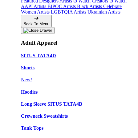
Featured Designers
Artists to Watch
Creators to Watch
AAPI Artists
BIPOC Artists
Black Artists
Celebrate
Women Artists
LGBTQIA Artists
Ukrainian Artists
Back To Menu
Adult Apparel
SITUS TATA4D
Shorts
New!
Hoodies
Long Sleeve SITUS TATA4D
Crewneck Sweatshirts
Tank Tops