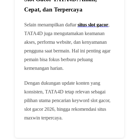
Cepat, dan Terpercaya
Selain menampilkan daftar
situs slot gacor
,
TATA4D juga mengutamakan keamanan
akses, performa website, dan kenyamanan
pengguna saat bermain. Hal ini penting agar
pemain bisa fokus berburu peluang
kemenangan harian.
Dengan dukungan update konten yang
konsisten, TATA4D tetap relevan sebagai
pilihan utama pencarian keyword slot gacor,
slot gacor 2026, hingga rekomendasi situs
maxwin terpercaya.