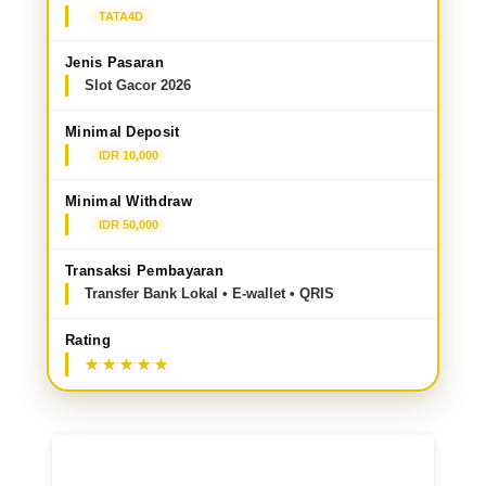
TATA4D
Jenis Pasaran
Slot Gacor 2026
Minimal Deposit
IDR 10,000
Minimal Withdraw
IDR 50,000
Transaksi Pembayaran
Transfer Bank Lokal • E-wallet • QRIS
Rating