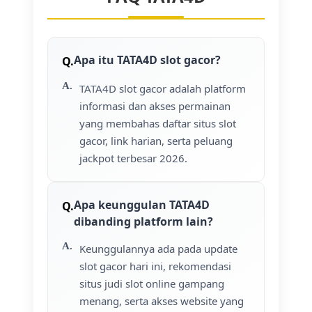
Apa itu TATA4D slot gacor?
TATA4D slot gacor adalah platform
informasi dan akses permainan
yang membahas daftar situs slot
gacor, link harian, serta peluang
jackpot terbesar 2026.
Apa keunggulan TATA4D
dibanding platform lain?
Keunggulannya ada pada update
slot gacor hari ini, rekomendasi
situs judi slot online gampang
menang, serta akses website yang