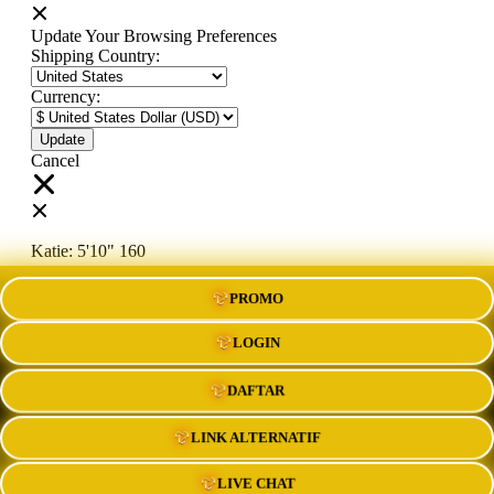
Update Your Browsing Preferences
Shipping Country:
Currency:
Cancel
Katie:
5'10"
160
PROMO
Select your person:
Male
Female
LOGIN
Height
Short
Med
Tall
DAFTAR
Weight
Slim
Avg
Heavy
LINK ALTERNATIF
View Size Chart
LIVE CHAT