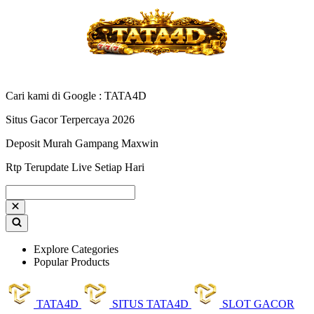
Cari kami di Google : TATA4D
Situs Gacor Terpercaya 2026
Deposit Murah Gampang Maxwin
Rtp Terupdate Live Setiap Hari
Explore Categories
Popular Products
TATA4D
SITUS TATA4D
SLOT GACOR