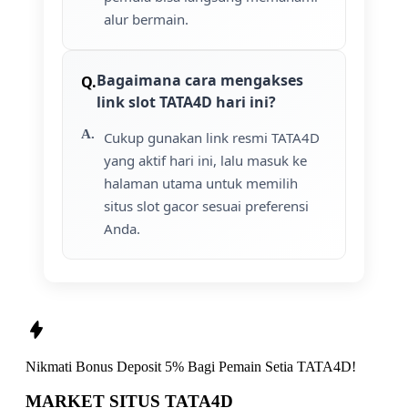
alur bermain.
Bagaimana cara mengakses
link slot TATA4D hari ini?
Cukup gunakan link resmi TATA4D
yang aktif hari ini, lalu masuk ke
halaman utama untuk memilih
situs slot gacor sesuai preferensi
Anda.
Nikmati
Bonus Deposit 5%
Bagi Pemain Setia
TATA4D!
MARKET SITUS TATA4D