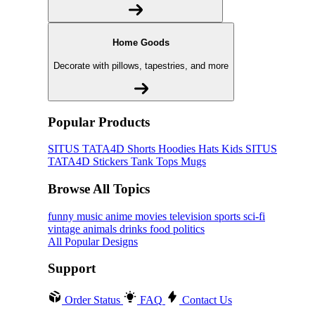
Home Goods
Decorate with pillows, tapestries, and more
Popular Products
SITUS TATA4D
Shorts
Hoodies
Hats
Kids SITUS
TATA4D
Stickers
Tank Tops
Mugs
Browse All Topics
funny
music
anime
movies
television
sports
sci-fi
vintage
animals
drinks
food
politics
All Popular Designs
Support
Order Status
FAQ
Contact Us