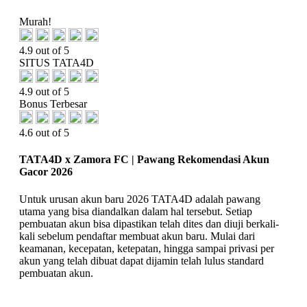
Murah!
4.9 out of 5
SITUS TATA4D
4.9 out of 5
Bonus Terbesar
4.6 out of 5
TATA4D x Zamora FC | Pawang Rekomendasi Akun
Gacor 2026
Untuk urusan akun baru 2026 TATA4D adalah pawang
utama yang bisa diandalkan dalam hal tersebut. Setiap
pembuatan akun bisa dipastikan telah dites dan diuji berkali-
kali sebelum pendaftar membuat akun baru. Mulai dari
keamanan, kecepatan, ketepatan, hingga sampai privasi per
akun yang telah dibuat dapat dijamin telah lulus standard
pembuatan akun.