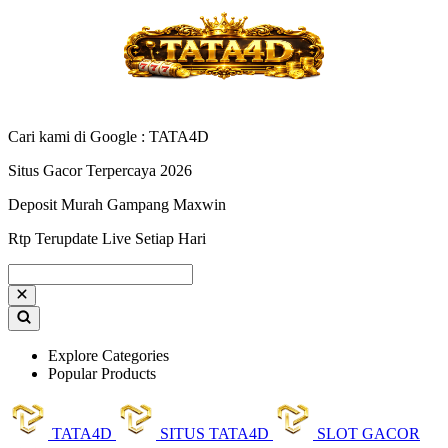
Cari kami di Google : TATA4D
Situs Gacor Terpercaya 2026
Deposit Murah Gampang Maxwin
Rtp Terupdate Live Setiap Hari
Explore Categories
Popular Products
TATA4D
SITUS TATA4D
SLOT GACOR