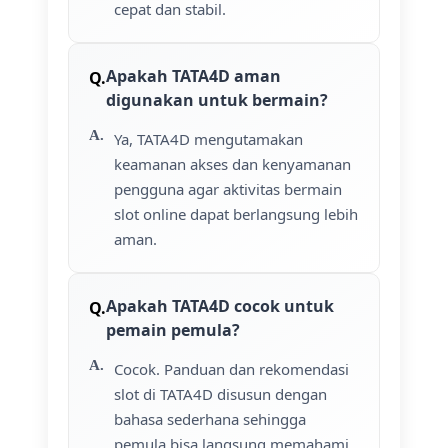
cepat dan stabil.
Apakah TATA4D aman
digunakan untuk bermain?
Ya, TATA4D mengutamakan
keamanan akses dan kenyamanan
pengguna agar aktivitas bermain
slot online dapat berlangsung lebih
aman.
Apakah TATA4D cocok untuk
pemain pemula?
Cocok. Panduan dan rekomendasi
slot di TATA4D disusun dengan
bahasa sederhana sehingga
pemula bisa langsung memahami