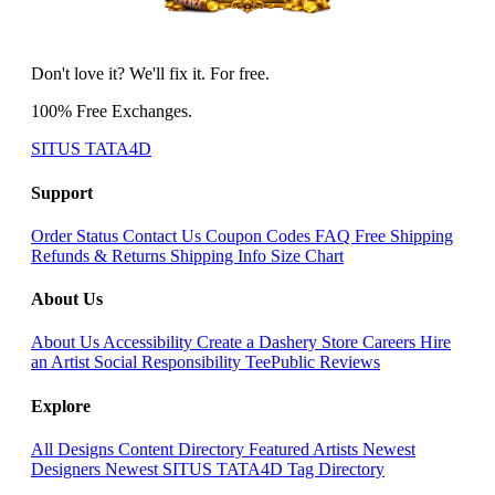
Don't love it? We'll fix it. For free.
100% Free Exchanges.
SITUS TATA4D
Support
Order Status
Contact Us
Coupon Codes
FAQ
Free Shipping
Refunds & Returns
Shipping Info
Size Chart
About Us
About Us
Accessibility
Create a Dashery Store
Careers
Hire
an Artist
Social Responsibility
TeePublic Reviews
Explore
All Designs
Content Directory
Featured Artists
Newest
Designers
Newest SITUS TATA4D
Tag Directory