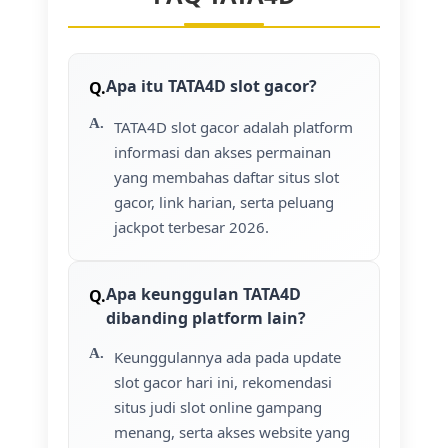
Apa itu TATA4D slot gacor?
TATA4D slot gacor adalah platform
informasi dan akses permainan
yang membahas daftar situs slot
gacor, link harian, serta peluang
jackpot terbesar 2026.
Apa keunggulan TATA4D
dibanding platform lain?
Keunggulannya ada pada update
slot gacor hari ini, rekomendasi
situs judi slot online gampang
menang, serta akses website yang