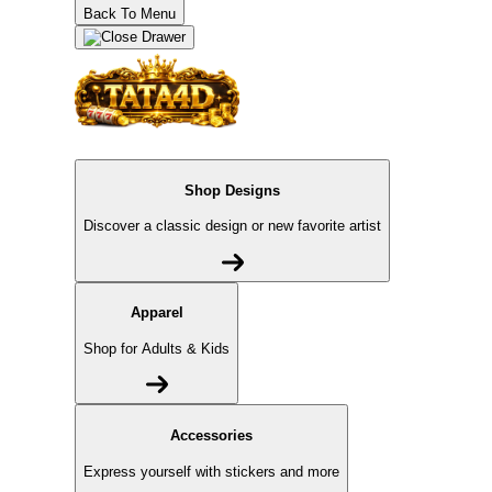
Back To Menu
Shop Designs
Discover a classic design or new favorite artist
Apparel
Shop for Adults & Kids
Accessories
Express yourself with stickers and more