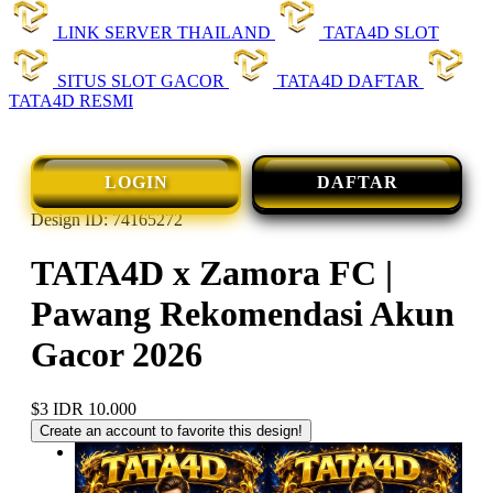
LINK SERVER THAILAND
TATA4D SLOT
SITUS SLOT GACOR
TATA4D DAFTAR
TATA4D RESMI
LOGIN
DAFTAR
Design ID: 74165272
TATA4D x Zamora FC |
Pawang Rekomendasi Akun
Gacor 2026
$3
IDR 10.000
Create an account to favorite this design!