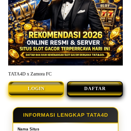
TATA4D x Zamora FC
LOGIN
DAFTAR
INFORMASI LENGKAP TATA4D
Nama Situs