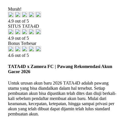
Murah!
4.9 out of 5
SITUS TATA4D
4.9 out of 5
Bonus Terbesar
4.6 out of 5
TATA4D x Zamora FC | Pawang Rekomendasi Akun
Gacor 2026
Untuk urusan akun baru 2026 TATA4D adalah pawang
utama yang bisa diandalkan dalam hal tersebut. Setiap
pembuatan akun bisa dipastikan telah dites dan diuji berkali-
kali sebelum pendaftar membuat akun baru. Mulai dari
keamanan, kecepatan, ketepatan, hingga sampai privasi per
akun yang telah dibuat dapat dijamin telah lulus standard
pembuatan akun.