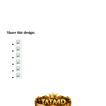
Share this design: