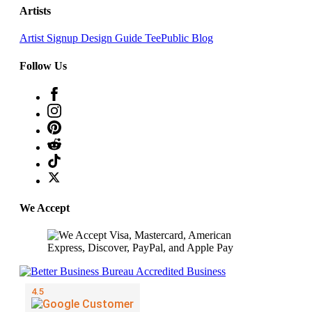
Artists
Artist Signup
Design Guide
TeePublic Blog
Follow Us
We Accept