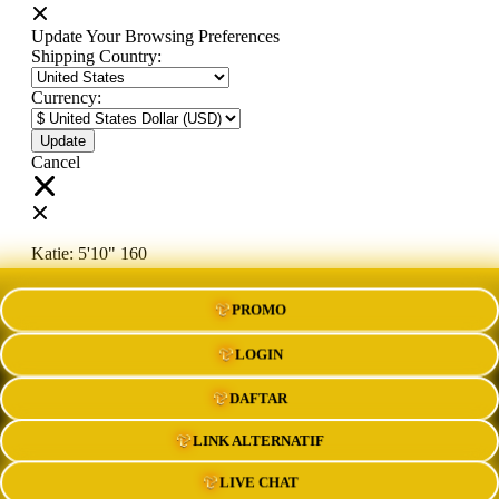
Update Your Browsing Preferences
Shipping Country:
Currency:
Cancel
Katie:
5'10"
160
PROMO
Select your person:
Male
Female
LOGIN
Height
Short
Med
Tall
DAFTAR
Weight
Slim
Avg
Heavy
LINK ALTERNATIF
View Size Chart
LIVE CHAT